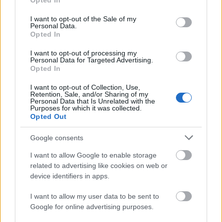
Opted In
use your data for below specified purposes in below Google
consent section.
I want to opt-out of the Sale of my
Personal Data.
Opted In
I want to opt-out of processing my
Personal Data for Targeted Advertising.
„Csonka évadot zárni nem felemelő
Opted In
érzés"
I want to opt-out of Collection, Use,
Retention, Sale, and/or Sharing of my
mtothorsi
•
2020. július 15.
Personal Data that Is Unrelated with the
Purposes for which it was collected.
Opted Out
Megtartotta évadzáró társulati ülését a Tomcsa
Sándor Színház. A világjárvány próbára tette az
Google consents
egész társulatot, de ennek ellenére ...
I want to allow Google to enable storage
related to advertising like cookies on web or
device identifiers in apps.
I want to allow my user data to be sent to
Google for online advertising purposes.