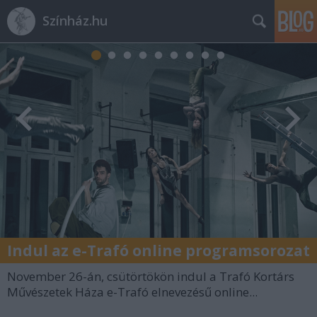
Színház.hu
Indul az e-Trafó online programsorozat
November 26-án, csütörtökön indul a Trafó Kortárs
Művészetek Háza e-Trafó elnevezésű online...