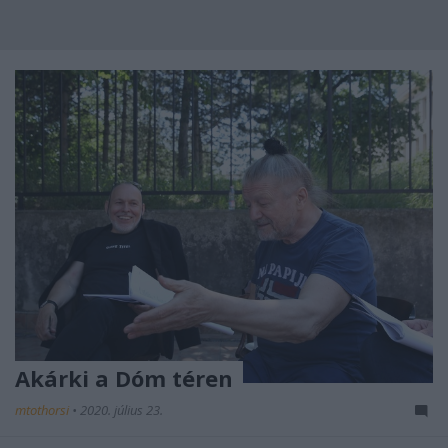
Akárki a Dóm téren
mtothorsi
•
2020. július 23.