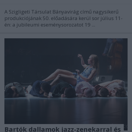
A Szigligeti Társulat Bányavirág című nagysikerű
produkciójának 50. előadására kerül sor július 11-
én: a jubileumi eseménysorozatot 19 ...
Bartók dallamok jazz-zenekarral és