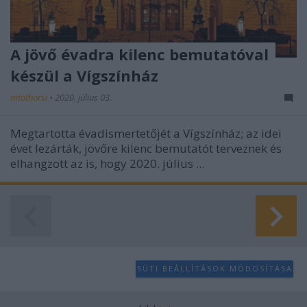
A jövő évadra kilenc bemutatóval
készül a Vígszínház
mtothorsi
•
2020. július 03.
Megtartotta évadismertetőjét a Vígszínház; az idei
évet lezárták, jövőre kilenc bemutatót terveznek és
elhangzott az is, hogy 2020. július ...
SÜTI BEÁLLÍTÁSOK MÓDOSÍTÁSA