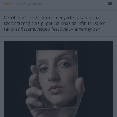
mtothorsi
•
2020. július 22.
Október 21. és 25. között negyedik alkalommal
szervezi meg a Szigligeti Színház az Infinite Dance
tánc- és összművészeti fesztivált – amennyiben ...