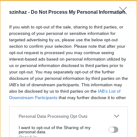
szinhaz -
Do Not Process My Personal Information
If you wish to opt-out of the sale, sharing to third parties, or
Épül a Dóm téri szabadtéri színpad
processing of your personal or sensitive information for
targeted advertising by us, please use the below opt-out
mtothorsi
•
2020. július 16.
section to confirm your selection. Please note that after your
opt-out request is processed you may continue seeing
Megkezdődött a Szegedi Szabadtéri Játékok Dóm
interest-based ads based on personal information utilized by
téri játszóhelyének építése. A fesztivál ikonikus
us or personal information disclosed to third parties prior to
helyszínének számító téren elsőként ...
your opt-out. You may separately opt-out of the further
disclosure of your personal information by third parties on the
IAB’s list of downstream participants. This information may
also be disclosed by us to third parties on the
IAB’s List of
Downstream Participants
that may further disclose it to other
third parties.
Please note that this website/app uses one or more Google
Personal Data Processing Opt Outs
services and may gather and store information including but
not limited to your visit or usage behaviour. You may click to
I want to opt-out of the Sharing of my
personal data.
grant or deny consent to Google and its third-party tags to