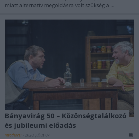
miatt alternatív megoldásra volt szükség a ...
Bányavirág 50 – Közönségtalálkozó
és jubileumi előadás
mtothorsi
•
2020. július 07.