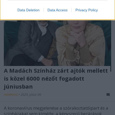
Data Deletion
Data Access
Privacy Policy
A Madách Színház zárt ajtók mellett
is közel 6000 nézőt fogadott
júniusban
mtothorsi
•
2020. július 09.
A koronavírus megjelenése a szórakoztatóipart és a
színházakat sem kímélte, a kényszerű bezárások