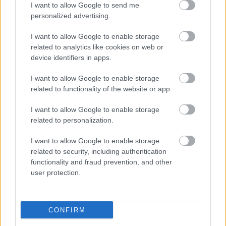
I want to allow Google to send me
personalized advertising.
I want to allow Google to enable storage
related to analytics like cookies on web or
device identifiers in apps.
I want to allow Google to enable storage
related to functionality of the website or app.
"Csak engedjenek át a határon,
I want to allow Google to enable storage
jövünk!"
related to personalization.
mtothorsi
•
2020. július 13.
I want to allow Google to enable storage
related to security, including authentication
Augusztus 21. és 29. között, a tervezett és már
functionality and fraud prevention, and other
meghirdetett versenyprogrammal, magas művészi
user protection.
értékű fesztiválkínálattal, és három workshoppal ...
CONFIRM