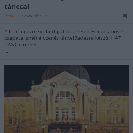
tánccal
mtothorsi
•
2020. július 06.
A Harangozó Gyula-díjjal kitüntetett Feledi János és
csapata ismét élőzenés táncelőadásra készül HAT
TÁNC címmel.
...