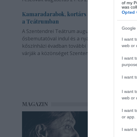
of my P
was col
Opted 
Kamaradarabok, kortárs drámák, koncertsz
a Teátrumban
Google 
A Szentendrei Teátrum augusztusban két
ősbemutatóval indul és a nyár végével sem zárul. 
I want t
kőszínházi évadban további bemutatók és előadá
web or d
várják a közönséget Szentendrén.
I want t
purpose
I want 
I want t
web or d
MAGAZIN
I want t
or app.
I want t