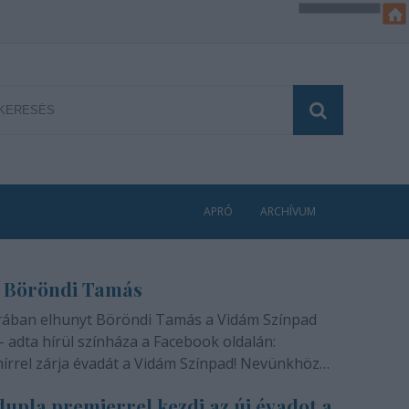
APRÓ
ARCHÍVUM
 Böröndi Tamás
rában elhunyt Böröndi Tamás a Vidám Színpad
- adta hírül színháza a Facebook oldalán:
hírrel zárja évadát a Vidám Színpad! Nevünkhöz
módon, szívünkben gyógyíthatatlan fájdalommal
upla premierrel kezdi az új évadot a
ra rajongóinak a felfoghatatlan hírt, hogy