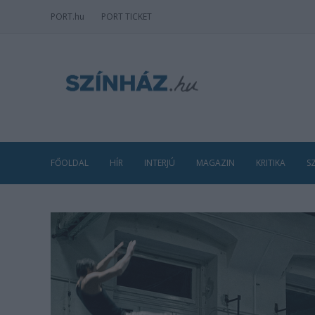
PORT
.hu
PORT TICKET
FŐOLDAL
HÍR
INTERJÚ
MAGAZIN
KRITIKA
S