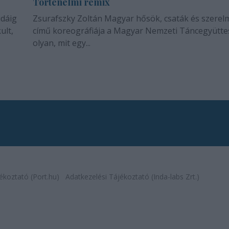
Történelmi remix
idáig
Zsurafszky Zoltán Magyar hősök, csaták és szerel
ult,
című koreográfiája a Magyar Nemzeti Táncegyütte
olyan, mit egy...
ékoztató (Port.hu)
Adatkezelési Tájékoztató (Inda-labs Zrt.)