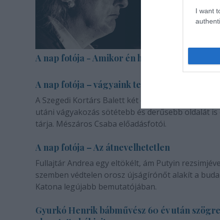
I want t
authenti
A nap fotója - Amikor én halott voltam
A nap fotója – vágyaink természetéről
A Szegedi Kortárs Balett két darabja a másik emb
utáni vágyakozás sötétebb és derűsebb oldalát is
tárja. Mészáros Csaba előadásfotói.
A nap fotója – Az átnevelhetetlen
Fullajtár Andrea egy eltökélt, ám Putyin rezsimjéve
szemben védtelen orosz újságírónőt alakít a buda
Katona legújabb bemutatójában.
Gyurkó Henrik bábművész 60 év után szögr