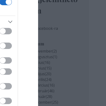
elem
miatt
Tovább a Facebook-ra
k
Archívum
2020 november
(
2
)
cs
2020 augusztus
(
1
)
2020 július
(
16
)
2020 június
(
15
)
2020 május
(
20
)
2020 április
(
24
)
2020 március
(
16
)
2020 február
(
46
)
2020 január
(
28
)
2019 december
(
25
)