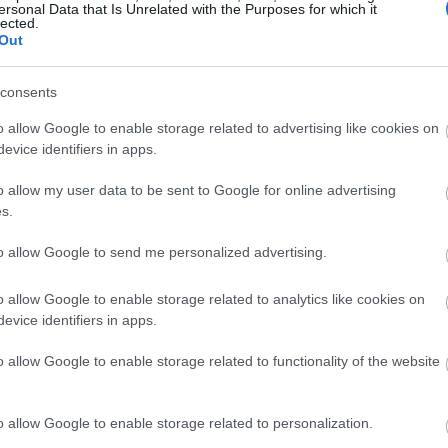
ersonal Data that Is Unrelated with the Purposes for which it
Magyarországon elsőként előleget fizet jövedelem
lected.
Out
ínház
nélkül maradt színészeinek a koronavírus-járvány 
bevezetett korlátozások időszaka alatt.
consents
Kovács András Péter: „Mindig átéreztem a
A
o allow Google to enable storage related to advertising like cookies on
humoristák társadalmi felelősségvállalásána
sok
evice identifiers in apps.
fontosságát”
Az országban az elsők között és talán a
o allow my user data to be sent to Google for online advertising
leghatásosabban szólította meg az embereket a
s.
koronavírus-járvány megfékezése érdekében Ková
András Péter karantén slágerével, amely pillanatok
to allow Google to send me personalized advertising.
alatt az...
o allow Google to enable storage related to analytics like cookies on
evice identifiers in apps.
KRITIKA
o allow Google to enable storage related to functionality of the website
o allow Google to enable storage related to personalization.