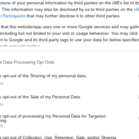
losure of your personal information by third parties on the IAB’s list of
. This information may also be disclosed by us to third parties on the
IA
Participants
that may further disclose it to other third parties.
 that this website/app uses one or more Google services and may gath
including but not limited to your visit or usage behaviour. You may click 
 to Google and its third-party tags to use your data for below specifi
Sodró Eliza: "Színészként a katarzist nem
ogle consent section.
tudjuk garantálni"
l Data Processing Opt Outs
„Ilyen rendkívüli és teljesen egyedi helyzette
még nem kellett szembenéznünk.”
o opt-out of the Sharing of my personal data.
ok
Az Előadóművészi Jogvédő Iroda saját forrásából se
In
pad!
azokat az előadóművészeket, akik a koronavírus
o opt-out of the Sale of my Personal Data.
terjedését megakadályozó és érthető kormányzati
In
intézkedések mentén az elmaradó előadásaik miatt.
to opt-out of processing my Personal Data for Targeted
Őze Áron: „a színház élő műfaj, amelynek var
ing.
In
a művész és néző közvetlen találkozásában rej
o opt-out of Collection, Use, Retention, Sale, and/or Sharing
A Bartók Kamaraszínház és Művészetek Háza