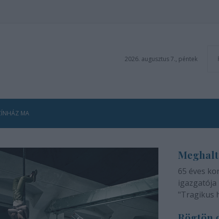
2026. augusztus 7., péntek
ZÍNHÁZ MA
Meghalt
65 éves ko
igazgatója 
"Tragikus 
méltatlan 
Rögtön d
adjuk tudtá