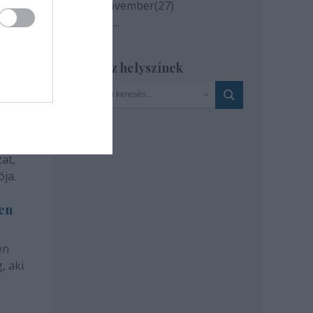
2019 november
(
27
)
Tovább
...
Szinház helyszínek
at,
ja.
len
en
, aki