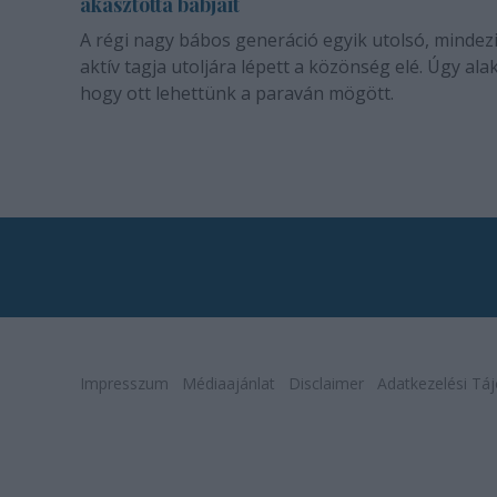
akasztotta bábjait
A régi nagy bábos generáció egyik utolsó, mindez
aktív tagja utoljára lépett a közönség elé. Úgy alak
hogy ott lehettünk a paraván mögött.
Impresszum
Médiaajánlat
Disclaimer
Adatkezelési Táj