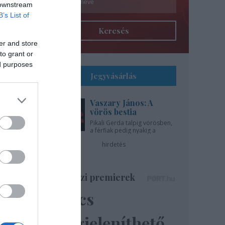
 downstream
B’s List of
Keresés
er and store
to grant or
ed purposes
Jegyvásárlás
Vaszary János: A
l
vörös bestia
Pikali Gerda talpig vörösben,
a férfiak pedig nyakig a
gíti
pácban - az Újszínházban!
hirdetés
..
Színházi premierek
Nincs
ázsa
lik”
megjeleníthető