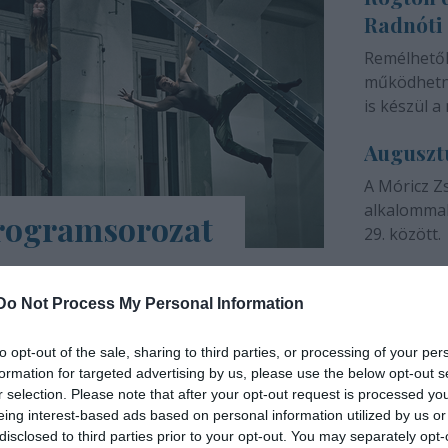
Radnóti
színházunk 
Remélhető
működhetne
is készül a 
Auguszt
A Móricz Z
alkalommal
programsorozat
29. között.
árs Művészetek Háza e-Trafó elnevezésű
a tartalmas, a digitális platformokon
Do Not Process My Personal Information
ások, online táncórák, live setek,
to opt-out of the sale, sharing to third parties, or processing of your per
formation for targeted advertising by us, please use the below opt-out s
INTERJÚ
r selection. Please note that after your opt-out request is processed y
eing interest-based ads based on personal information utilized by us or
disclosed to third parties prior to your opt-out. You may separately opt-