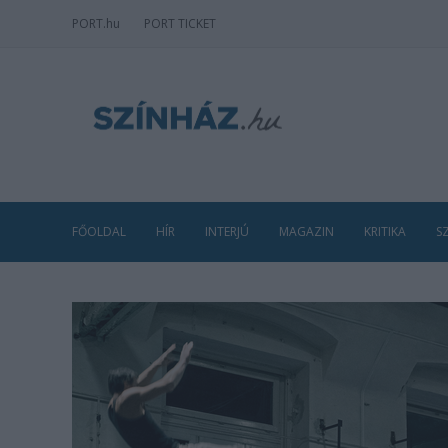
PORT
.hu
PORT TICKET
FŐOLDAL
HÍR
INTERJÚ
MAGAZIN
KRITIKA
S