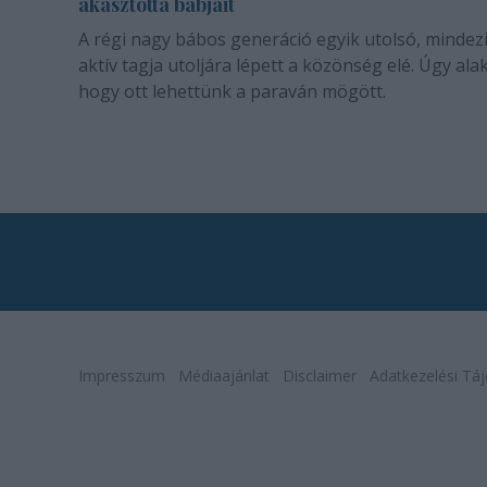
akasztotta bábjait
A régi nagy bábos generáció egyik utolsó, mindez
aktív tagja utoljára lépett a közönség elé. Úgy alak
hogy ott lehettünk a paraván mögött.
Impresszum
Médiaajánlat
Disclaimer
Adatkezelési Táj