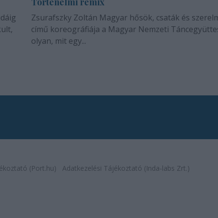
Történelmi remix
idáig
Zsurafszky Zoltán Magyar hősök, csaták és szerel
ult,
című koreográfiája a Magyar Nemzeti Táncegyütte
olyan, mit egy...
ékoztató (Port.hu)
Adatkezelési Tájékoztató (Inda-labs Zrt.)