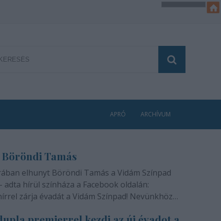
APRÓ
ARCHÍVUM
 Böröndi Tamás
rában elhunyt Böröndi Tamás a Vidám Színpad
- adta hírül színháza a Facebook oldalán:
hírrel zárja évadát a Vidám Színpad! Nevünkhöz
módon, szívünkben gyógyíthatatlan fájdalommal
upla premierrel kezdi az új évadot a
ra rajongóinak a felfoghatatlan hírt, hogy