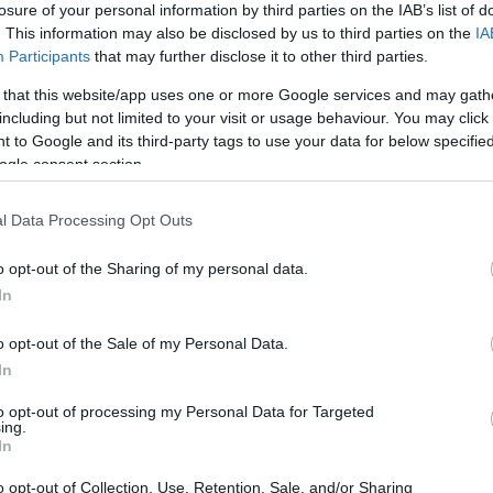
losure of your personal information by third parties on the IAB’s list of
. This information may also be disclosed by us to third parties on the
IA
Participants
that may further disclose it to other third parties.
 that this website/app uses one or more Google services and may gath
including but not limited to your visit or usage behaviour. You may click 
 to Google and its third-party tags to use your data for below specifi
Sodró Eliza: "Színészként a katarzist nem
ogle consent section.
tudjuk garantálni"
l Data Processing Opt Outs
„Ilyen rendkívüli és teljesen egyedi helyzette
még nem kellett szembenéznünk.”
o opt-out of the Sharing of my personal data.
ok
Az Előadóművészi Jogvédő Iroda saját forrásából se
In
pad!
azokat az előadóművészeket, akik a koronavírus
o opt-out of the Sale of my Personal Data.
terjedését megakadályozó és érthető kormányzati
In
intézkedések mentén az elmaradó előadásaik miatt.
to opt-out of processing my Personal Data for Targeted
Őze Áron: „a színház élő műfaj, amelynek var
ing.
In
a művész és néző közvetlen találkozásában rej
o opt-out of Collection, Use, Retention, Sale, and/or Sharing
A Bartók Kamaraszínház és Művészetek Háza