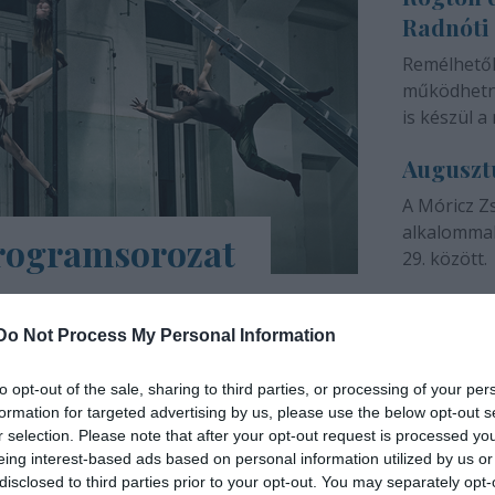
Radnóti
színházunk 
Remélhető
működhetne
is készül a 
Auguszt
A Móricz Z
alkalommal
programsorozat
29. között.
árs Művészetek Háza e-Trafó elnevezésű
a tartalmas, a digitális platformokon
Do Not Process My Personal Information
ások, online táncórák, live setek,
to opt-out of the sale, sharing to third parties, or processing of your per
formation for targeted advertising by us, please use the below opt-out s
INTERJÚ
r selection. Please note that after your opt-out request is processed y
eing interest-based ads based on personal information utilized by us or
disclosed to third parties prior to your opt-out. You may separately opt-