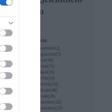
elem
miatt
k
Archívum
2020 november
(
2
)
2020 augusztus
(
1
)
cs
2020 július
(
16
)
2020 június
(
15
)
2020 május
(
20
)
2020 április
(
24
)
2020 március
(
16
)
2020 február
(
46
)
2020 január
(
28
)
2019 december
(
25
)
2019 november
(
27
)