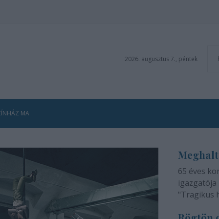
2026. augusztus 7., péntek
ZÍNHÁZ MA
Meghalt
65 éves ko
igazgatója 
"Tragikus 
méltatlan 
Rögtön d
adjuk tudtá