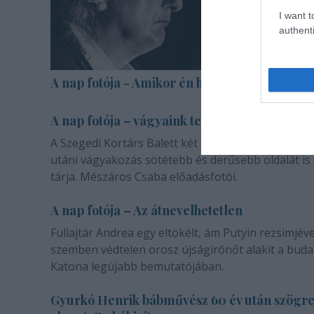
I want t
authenti
A nap fotója - Amikor én halott voltam
A nap fotója – vágyaink természetéről
A Szegedi Kortárs Balett két darabja a másik emb
utáni vágyakozás sötétebb és derűsebb oldalát is
tárja. Mészáros Csaba előadásfotói.
A nap fotója – Az átnevelhetetlen
Fullajtár Andrea egy eltökélt, ám Putyin rezsimjéve
szemben védtelen orosz újságírónőt alakít a buda
Katona legújabb bemutatójában.
Gyurkó Henrik bábművész 60 év után szögr