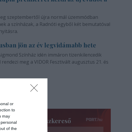
vezetője,...
leg szeptembertől újra normál üzemmódban
k a színházak, a Radnóti egyből két bemutatóval
nyitásra.
usban jön az év legvidámabb hete
sigmond Színház idén immáron tizenkilencedik
 rendezi meg a VIDOR Fesztivált augusztus 21. és
sonal or
ection to
ou may
Színészkereső
 personal
out of the