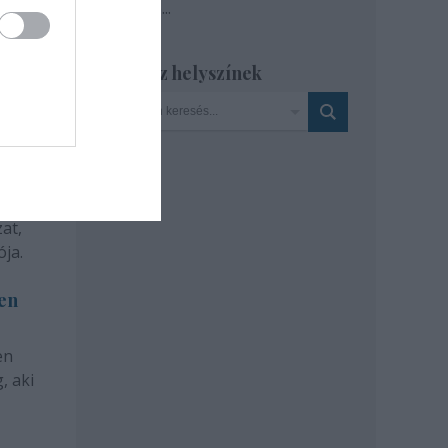
Tovább
...
Szinház helyszínek
at,
ja.
len
en
, aki