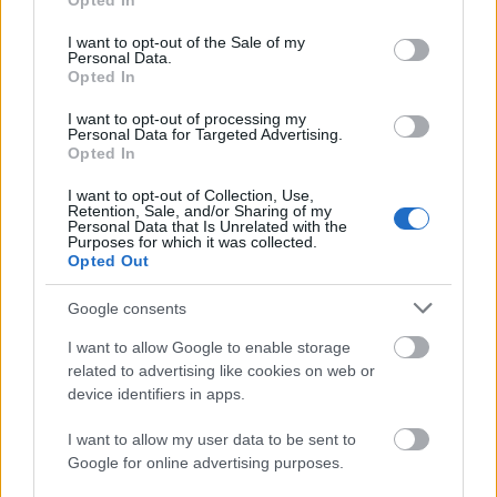
Opted In
use your data for below specified purposes in below Google
consent section.
I want to opt-out of the Sale of my
Personal Data.
Opted In
I want to opt-out of processing my
Personal Data for Targeted Advertising.
„Csonka évadot zárni nem felemelő
Opted In
érzés"
I want to opt-out of Collection, Use,
Retention, Sale, and/or Sharing of my
mtothorsi
•
2020. július 15.
Personal Data that Is Unrelated with the
Purposes for which it was collected.
Opted Out
Megtartotta évadzáró társulati ülését a Tomcsa
Sándor Színház. A világjárvány próbára tette az
Google consents
egész társulatot, de ennek ellenére ...
I want to allow Google to enable storage
related to advertising like cookies on web or
device identifiers in apps.
I want to allow my user data to be sent to
Google for online advertising purposes.