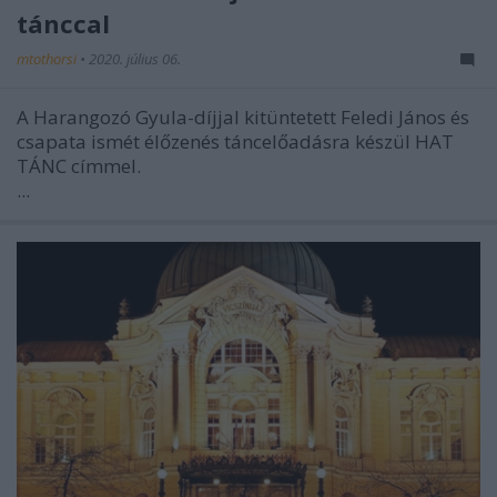
tánccal
mtothorsi
•
2020. július 06.
A Harangozó Gyula-díjjal kitüntetett Feledi János és
csapata ismét élőzenés táncelőadásra készül HAT
TÁNC címmel.
...