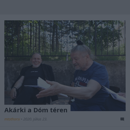
Akárki a Dóm téren
mtothorsi
•
2020. július 23.