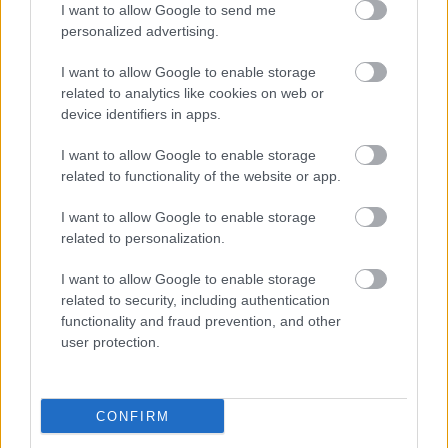
I want to allow Google to send me
personalized advertising.
I want to allow Google to enable storage
related to analytics like cookies on web or
device identifiers in apps.
I want to allow Google to enable storage
related to functionality of the website or app.
"Csak engedjenek át a határon,
I want to allow Google to enable storage
jövünk!"
related to personalization.
mtothorsi
•
2020. július 13.
I want to allow Google to enable storage
related to security, including authentication
Augusztus 21. és 29. között, a tervezett és már
functionality and fraud prevention, and other
meghirdetett versenyprogrammal, magas művészi
user protection.
értékű fesztiválkínálattal, és három workshoppal ...
CONFIRM