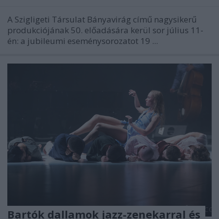
A Szigligeti Társulat Bányavirág című nagysikerű
produkciójának 50. előadására kerül sor július 11-
én: a jubileumi eseménysorozatot 19 ...
Bartók dallamok jazz-zenekarral és