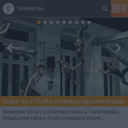
Színház.hu
Indul az e-Trafó online programsorozat
November 26-án, csütörtökön indul a Trafó Kortárs
Művészetek Háza e-Trafó elnevezésű online...