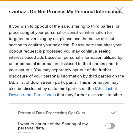
szinhaz -
Do Not Process My Personal Information
If you wish to opt-out of the sale, sharing to third parties, or
Épül a Dóm téri szabadtéri színpad
processing of your personal or sensitive information for
targeted advertising by us, please use the below opt-out
mtothorsi
•
2020. július 16.
section to confirm your selection. Please note that after your
opt-out request is processed you may continue seeing
Megkezdődött a Szegedi Szabadtéri Játékok Dóm
interest-based ads based on personal information utilized by
téri játszóhelyének építése. A fesztivál ikonikus
us or personal information disclosed to third parties prior to
helyszínének számító téren elsőként ...
your opt-out. You may separately opt-out of the further
disclosure of your personal information by third parties on the
IAB’s list of downstream participants. This information may
also be disclosed by us to third parties on the
IAB’s List of
Downstream Participants
that may further disclose it to other
third parties.
Please note that this website/app uses one or more Google
Personal Data Processing Opt Outs
services and may gather and store information including but
not limited to your visit or usage behaviour. You may click to
I want to opt-out of the Sharing of my
personal data.
grant or deny consent to Google and its third-party tags to