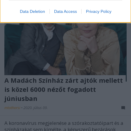
Data Deletion
Data Access
Privacy Policy
A Madách Színház zárt ajtók mellett
is közel 6000 nézőt fogadott
júniusban
mtothorsi
•
2020. július 09.
A koronavírus megjelenése a szórakoztatóipart és a
színházakat sem kímélte, a kényszerű bezárások