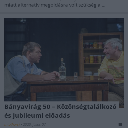
miatt alternatív megoldásra volt szükség a ...
Bányavirág 50 – Közönségtalálkozó
és jubileumi előadás
mtothorsi
•
2020. július 07.