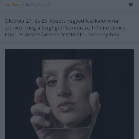
mtothorsi
•
2020. július 22.
Október 21. és 25. között negyedik alkalommal
szervezi meg a Szigligeti Színház az Infinite Dance
tánc- és összművészeti fesztivált – amennyiben ...