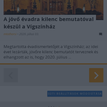
A jövő évadra kilenc bemutatóval
készül a Vígszínház
mtothorsi
•
2020. július 03.
Megtartotta évadismertetőjét a Vígszínház; az idei
évet lezárták, jövőre kilenc bemutatót terveznek és
elhangzott az is, hogy 2020. július ...
SÜTI BEÁLLÍTÁSOK MÓDOSÍTÁSA