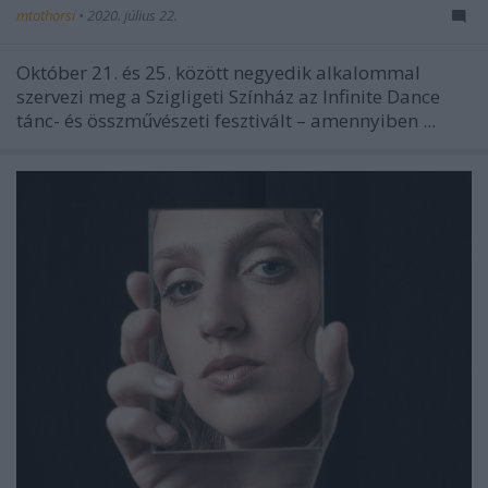
mtothorsi
•
2020. július 22.
Október 21. és 25. között negyedik alkalommal
szervezi meg a Szigligeti Színház az Infinite Dance
tánc- és összművészeti fesztivált – amennyiben ...