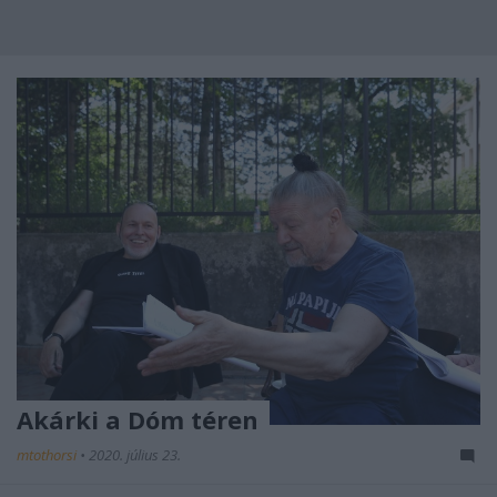
Akárki a Dóm téren
mtothorsi
•
2020. július 23.