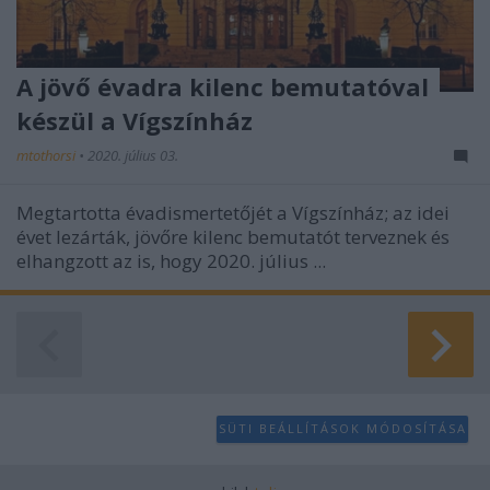
A jövő évadra kilenc bemutatóval
készül a Vígszínház
mtothorsi
•
2020. július 03.
Megtartotta évadismertetőjét a Vígszínház; az idei
évet lezárták, jövőre kilenc bemutatót terveznek és
elhangzott az is, hogy 2020. július ...
SÜTI BEÁLLÍTÁSOK MÓDOSÍTÁSA