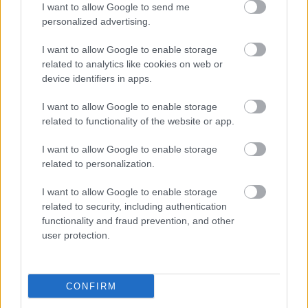
I want to allow Google to send me
personalized advertising.
I want to allow Google to enable storage
related to analytics like cookies on web or
device identifiers in apps.
I want to allow Google to enable storage
related to functionality of the website or app.
"Csak engedjenek át a határon,
I want to allow Google to enable storage
jövünk!"
related to personalization.
mtothorsi
•
2020. július 13.
I want to allow Google to enable storage
related to security, including authentication
Augusztus 21. és 29. között, a tervezett és már
functionality and fraud prevention, and other
meghirdetett versenyprogrammal, magas művészi
user protection.
értékű fesztiválkínálattal, és három workshoppal ...
CONFIRM