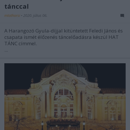
tánccal
mtothorsi
•
2020. július 06.
A Harangozó Gyula-díjjal kitüntetett Feledi János és
csapata ismét élőzenés táncelőadásra készül HAT
TÁNC címmel.
...