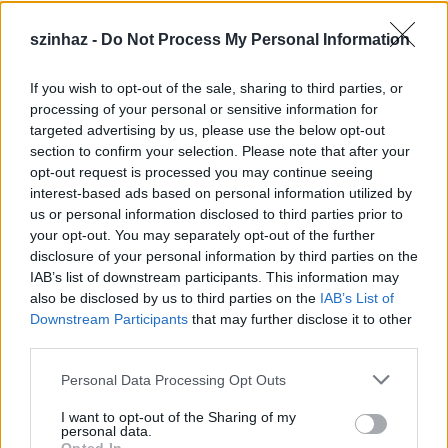
szinhaz -
Do Not Process My Personal Information
If you wish to opt-out of the sale, sharing to third parties, or
Épül a Dóm téri szabadtéri színpad
processing of your personal or sensitive information for
targeted advertising by us, please use the below opt-out
mtothorsi
•
2020. július 16.
section to confirm your selection. Please note that after your
opt-out request is processed you may continue seeing
Megkezdődött a Szegedi Szabadtéri Játékok Dóm
interest-based ads based on personal information utilized by
téri játszóhelyének építése. A fesztivál ikonikus
us or personal information disclosed to third parties prior to
helyszínének számító téren elsőként ...
your opt-out. You may separately opt-out of the further
disclosure of your personal information by third parties on the
IAB’s list of downstream participants. This information may
also be disclosed by us to third parties on the
IAB’s List of
Downstream Participants
that may further disclose it to other
third parties.
Please note that this website/app uses one or more Google
Personal Data Processing Opt Outs
services and may gather and store information including but
not limited to your visit or usage behaviour. You may click to
I want to opt-out of the Sharing of my
personal data.
grant or deny consent to Google and its third-party tags to