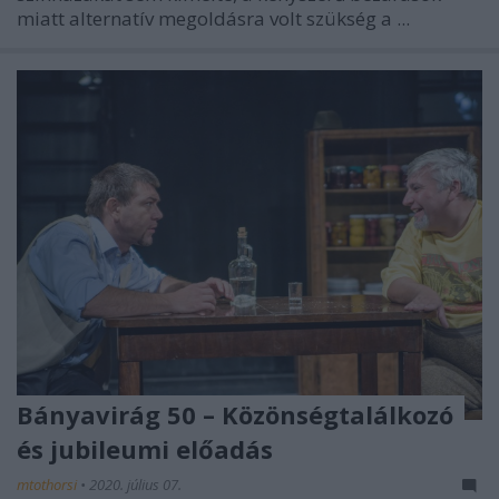
miatt alternatív megoldásra volt szükség a ...
Bányavirág 50 – Közönségtalálkozó
és jubileumi előadás
mtothorsi
•
2020. július 07.