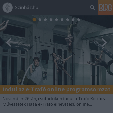
Színház.hu
Indul az e-Trafó online programsorozat
November 26-án, csütörtökön indul a Trafó Kortárs
Művészetek Háza e-Trafó elnevezésű online...