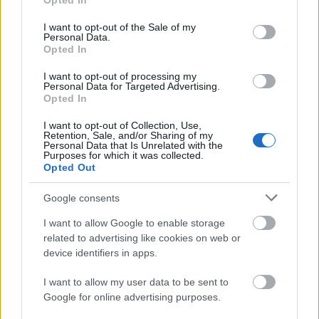
Opted In
use your data for below specified purposes in below Google
consent section.
I want to opt-out of the Sale of my
Personal Data.
Opted In
I want to opt-out of processing my
Personal Data for Targeted Advertising.
„Csonka évadot zárni nem felemelő
Opted In
érzés"
I want to opt-out of Collection, Use,
Retention, Sale, and/or Sharing of my
mtothorsi
•
2020. július 15.
Personal Data that Is Unrelated with the
Purposes for which it was collected.
Opted Out
Megtartotta évadzáró társulati ülését a Tomcsa
Sándor Színház. A világjárvány próbára tette az
Google consents
egész társulatot, de ennek ellenére ...
I want to allow Google to enable storage
related to advertising like cookies on web or
device identifiers in apps.
I want to allow my user data to be sent to
Google for online advertising purposes.