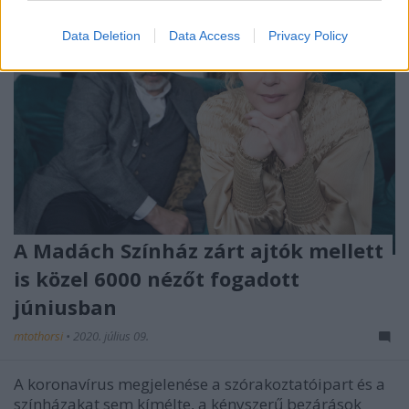
Data Deletion
Data Access
Privacy Policy
A Madách Színház zárt ajtók mellett
is közel 6000 nézőt fogadott
júniusban
mtothorsi
•
2020. július 09.
A koronavírus megjelenése a szórakoztatóipart és a
színházakat sem kímélte, a kényszerű bezárások