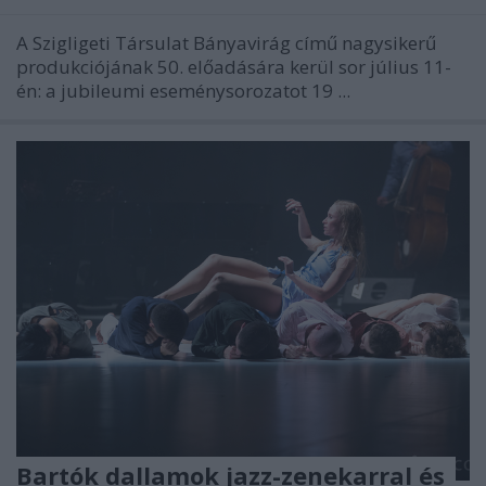
A Szigligeti Társulat Bányavirág című nagysikerű
produkciójának 50. előadására kerül sor július 11-
én: a jubileumi eseménysorozatot 19 ...
Bartók dallamok jazz-zenekarral és