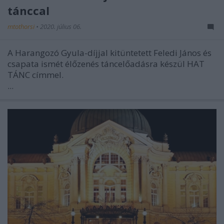
tánccal
mtothorsi
•
2020. július 06.
A Harangozó Gyula-díjjal kitüntetett Feledi János és
csapata ismét élőzenés táncelőadásra készül HAT
TÁNC címmel.
...