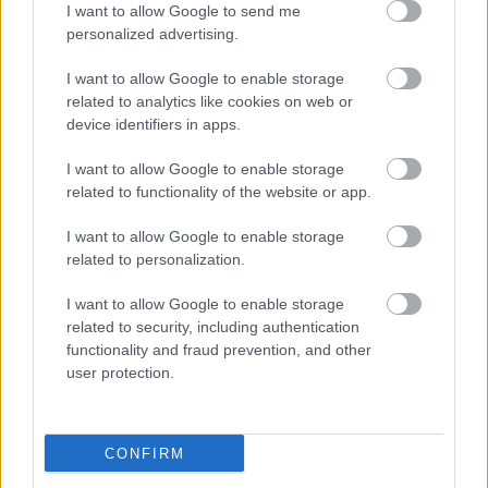
I want to allow Google to send me
personalized advertising.
I want to allow Google to enable storage
related to analytics like cookies on web or
device identifiers in apps.
I want to allow Google to enable storage
related to functionality of the website or app.
"Csak engedjenek át a határon,
I want to allow Google to enable storage
jövünk!"
related to personalization.
mtothorsi
•
2020. július 13.
I want to allow Google to enable storage
related to security, including authentication
Augusztus 21. és 29. között, a tervezett és már
functionality and fraud prevention, and other
meghirdetett versenyprogrammal, magas művészi
user protection.
értékű fesztiválkínálattal, és három workshoppal ...
CONFIRM