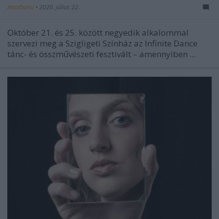
mtothorsi
•
2020. július 22.
Október 21. és 25. között negyedik alkalommal
szervezi meg a Szigligeti Színház az Infinite Dance
tánc- és összművészeti fesztivált – amennyiben ...