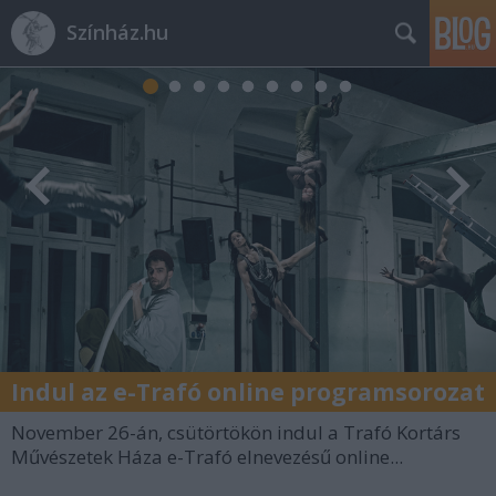
Színház.hu
Indul az e-Trafó online programsorozat
November 26-án, csütörtökön indul a Trafó Kortárs
Művészetek Háza e-Trafó elnevezésű online...