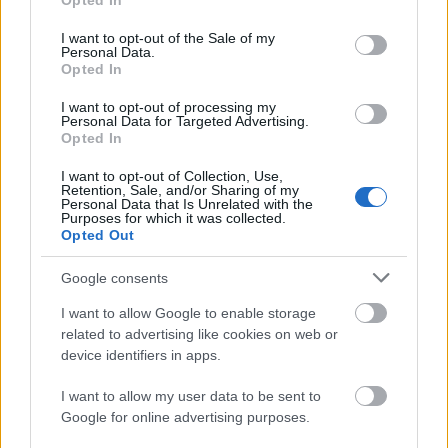
Opted In
use your data for below specified purposes in below Google
consent section.
I want to opt-out of the Sale of my
Personal Data.
Opted In
I want to opt-out of processing my
Personal Data for Targeted Advertising.
„Csonka évadot zárni nem felemelő
Opted In
érzés"
I want to opt-out of Collection, Use,
Retention, Sale, and/or Sharing of my
mtothorsi
•
2020. július 15.
Personal Data that Is Unrelated with the
Purposes for which it was collected.
Opted Out
Megtartotta évadzáró társulati ülését a Tomcsa
Sándor Színház. A világjárvány próbára tette az
Google consents
egész társulatot, de ennek ellenére ...
I want to allow Google to enable storage
related to advertising like cookies on web or
device identifiers in apps.
I want to allow my user data to be sent to
Google for online advertising purposes.