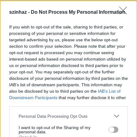
szinhaz -
Do Not Process My Personal Information
If you wish to opt-out of the sale, sharing to third parties, or
Épül a Dóm téri szabadtéri színpad
processing of your personal or sensitive information for
targeted advertising by us, please use the below opt-out
mtothorsi
•
2020. július 16.
section to confirm your selection. Please note that after your
opt-out request is processed you may continue seeing
Megkezdődött a Szegedi Szabadtéri Játékok Dóm
interest-based ads based on personal information utilized by
téri játszóhelyének építése. A fesztivál ikonikus
us or personal information disclosed to third parties prior to
helyszínének számító téren elsőként ...
your opt-out. You may separately opt-out of the further
disclosure of your personal information by third parties on the
IAB’s list of downstream participants. This information may
also be disclosed by us to third parties on the
IAB’s List of
Downstream Participants
that may further disclose it to other
third parties.
Please note that this website/app uses one or more Google
Personal Data Processing Opt Outs
services and may gather and store information including but
not limited to your visit or usage behaviour. You may click to
I want to opt-out of the Sharing of my
personal data.
grant or deny consent to Google and its third-party tags to