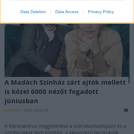
Data Deletion
Data Access
Privacy Policy
A Madách Színház zárt ajtók mellett
is közel 6000 nézőt fogadott
júniusban
mtothorsi
•
2020. július 09.
A koronavírus megjelenése a szórakoztatóipart és a
színházakat sem kímélte, a kényszerű bezárások