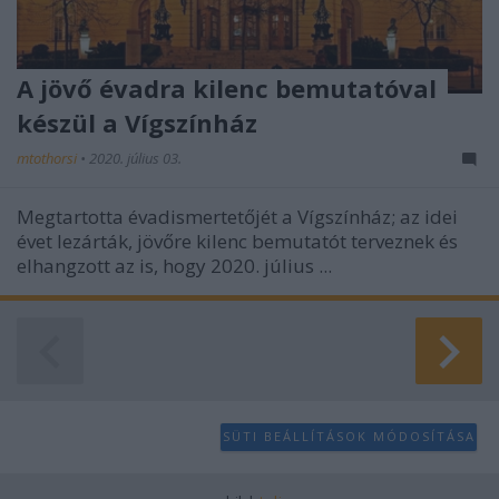
A jövő évadra kilenc bemutatóval
készül a Vígszínház
mtothorsi
•
2020. július 03.
Megtartotta évadismertetőjét a Vígszínház; az idei
évet lezárták, jövőre kilenc bemutatót terveznek és
elhangzott az is, hogy 2020. július ...
SÜTI BEÁLLÍTÁSOK MÓDOSÍTÁSA