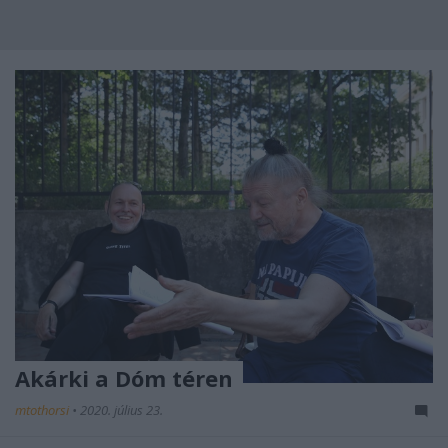
Akárki a Dóm téren
mtothorsi
•
2020. július 23.