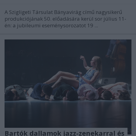
A Szigligeti Társulat Bányavirág című nagysikerű
produkciójának 50. előadására kerül sor július 11-
én: a jubileumi eseménysorozatot 19 ...
Bartók dallamok jazz-zenekarral és