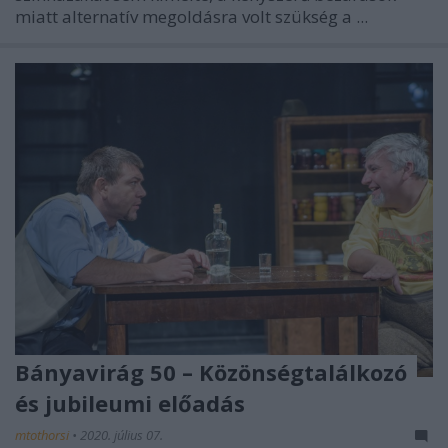
miatt alternatív megoldásra volt szükség a ...
Bányavirág 50 – Közönségtalálkozó
és jubileumi előadás
mtothorsi
•
2020. július 07.