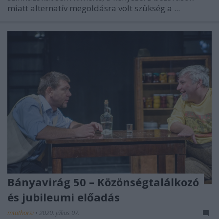
miatt alternatív megoldásra volt szükség a ...
Bányavirág 50 – Közönségtalálkozó
és jubileumi előadás
mtothorsi
•
2020. július 07.