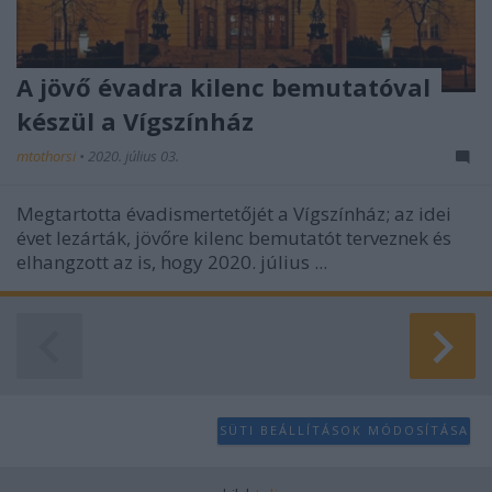
A jövő évadra kilenc bemutatóval
készül a Vígszínház
mtothorsi
•
2020. július 03.
Megtartotta évadismertetőjét a Vígszínház; az idei
évet lezárták, jövőre kilenc bemutatót terveznek és
elhangzott az is, hogy 2020. július ...
SÜTI BEÁLLÍTÁSOK MÓDOSÍTÁSA