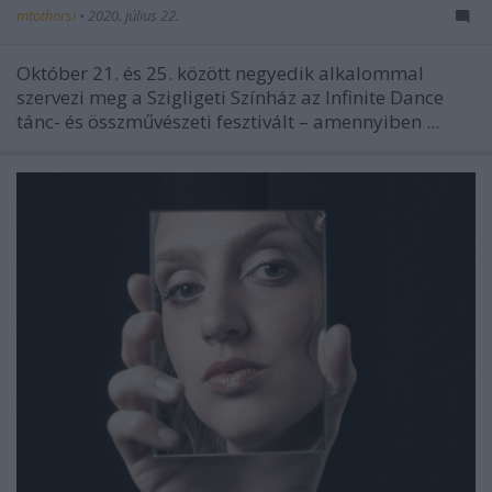
mtothorsi
•
2020. július 22.
Október 21. és 25. között negyedik alkalommal
szervezi meg a Szigligeti Színház az Infinite Dance
tánc- és összművészeti fesztivált – amennyiben ...