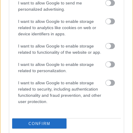
I want to allow Google to send me
personalized advertising.
I want to allow Google to enable storage
related to analytics like cookies on web or
device identifiers in apps.
I want to allow Google to enable storage
related to functionality of the website or app.
"Csak engedjenek át a határon,
I want to allow Google to enable storage
jövünk!"
related to personalization.
mtothorsi
•
2020. július 13.
I want to allow Google to enable storage
related to security, including authentication
Augusztus 21. és 29. között, a tervezett és már
functionality and fraud prevention, and other
meghirdetett versenyprogrammal, magas művészi
user protection.
értékű fesztiválkínálattal, és három workshoppal ...
CONFIRM