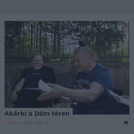
Akárki a Dóm téren
mtothorsi
•
2020. július 23.