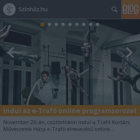
Színház.hu
Indul az e-Trafó online programsorozat
November 26-án, csütörtökön indul a Trafó Kortárs
Művészetek Háza e-Trafó elnevezésű online...