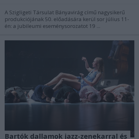
A Szigligeti Társulat Bányavirág című nagysikerű
produkciójának 50. előadására kerül sor július 11-
én: a jubileumi eseménysorozatot 19 ...
Bartók dallamok jazz-zenekarral és