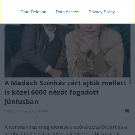
Data Deletion
Data Access
Privacy Policy
A Madách Színház zárt ajtók mellett
is közel 6000 nézőt fogadott
júniusban
mtothorsi
•
2020. július 09.
A koronavírus megjelenése a szórakoztatóipart és a
színházakat sem kímélte, a kényszerű bezárások