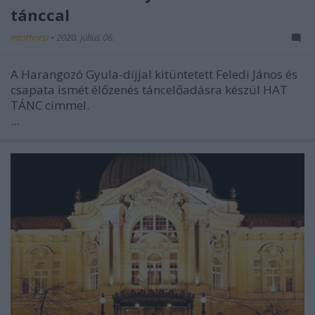
tánccal
mtothorsi
•
2020. július 06.
A Harangozó Gyula-díjjal kitüntetett Feledi János és
csapata ismét élőzenés táncelőadásra készül HAT
TÁNC címmel.
...