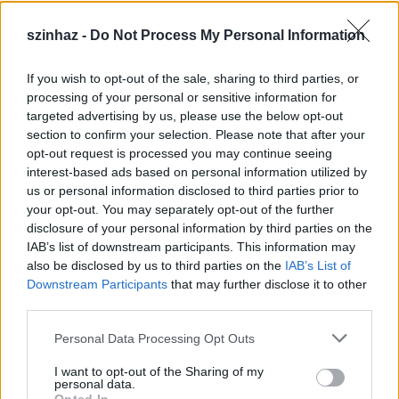
szinhaz -
Do Not Process My Personal Information
If you wish to opt-out of the sale, sharing to third parties, or
Épül a Dóm téri szabadtéri színpad
processing of your personal or sensitive information for
targeted advertising by us, please use the below opt-out
mtothorsi
•
2020. július 16.
section to confirm your selection. Please note that after your
opt-out request is processed you may continue seeing
Megkezdődött a Szegedi Szabadtéri Játékok Dóm
interest-based ads based on personal information utilized by
téri játszóhelyének építése. A fesztivál ikonikus
us or personal information disclosed to third parties prior to
helyszínének számító téren elsőként ...
your opt-out. You may separately opt-out of the further
disclosure of your personal information by third parties on the
IAB’s list of downstream participants. This information may
also be disclosed by us to third parties on the
IAB’s List of
Downstream Participants
that may further disclose it to other
third parties.
Please note that this website/app uses one or more Google
Personal Data Processing Opt Outs
services and may gather and store information including but
not limited to your visit or usage behaviour. You may click to
I want to opt-out of the Sharing of my
personal data.
grant or deny consent to Google and its third-party tags to