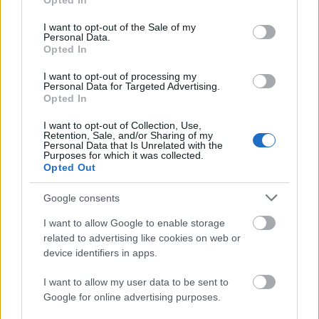
Opted In
use your data for below specified purposes in below Google
consent section.
I want to opt-out of the Sale of my
Personal Data.
Opted In
I want to opt-out of processing my
Personal Data for Targeted Advertising.
„Csonka évadot zárni nem felemelő
Opted In
érzés"
I want to opt-out of Collection, Use,
Retention, Sale, and/or Sharing of my
mtothorsi
•
2020. július 15.
Personal Data that Is Unrelated with the
Purposes for which it was collected.
Opted Out
Megtartotta évadzáró társulati ülését a Tomcsa
Sándor Színház. A világjárvány próbára tette az
Google consents
egész társulatot, de ennek ellenére ...
I want to allow Google to enable storage
related to advertising like cookies on web or
device identifiers in apps.
I want to allow my user data to be sent to
Google for online advertising purposes.