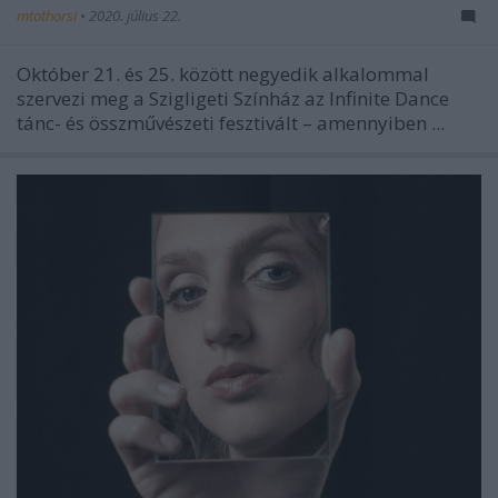
mtothorsi
•
2020. július 22.
Október 21. és 25. között negyedik alkalommal
szervezi meg a Szigligeti Színház az Infinite Dance
tánc- és összművészeti fesztivált – amennyiben ...