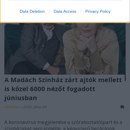
Data Deletion
Data Access
Privacy Policy
A Madách Színház zárt ajtók mellett
is közel 6000 nézőt fogadott
júniusban
mtothorsi
•
2020. július 09.
A koronavírus megjelenése a szórakoztatóipart és a
színházakat sem kímélte, a kényszerű bezárások