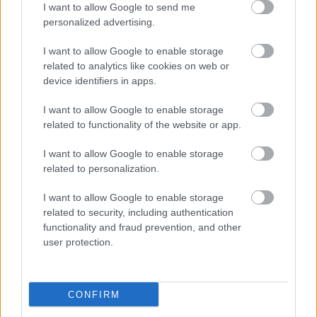
I want to allow Google to send me
personalized advertising.
I want to allow Google to enable storage
related to analytics like cookies on web or
device identifiers in apps.
I want to allow Google to enable storage
related to functionality of the website or app.
"Csak engedjenek át a határon,
I want to allow Google to enable storage
jövünk!"
related to personalization.
mtothorsi
•
2020. július 13.
I want to allow Google to enable storage
related to security, including authentication
Augusztus 21. és 29. között, a tervezett és már
functionality and fraud prevention, and other
meghirdetett versenyprogrammal, magas művészi
user protection.
értékű fesztiválkínálattal, és három workshoppal ...
CONFIRM