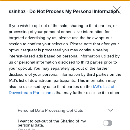
szinhaz -
Do Not Process My Personal Information
If you wish to opt-out of the sale, sharing to third parties, or
Épül a Dóm téri szabadtéri színpad
processing of your personal or sensitive information for
targeted advertising by us, please use the below opt-out
mtothorsi
•
2020. július 16.
section to confirm your selection. Please note that after your
opt-out request is processed you may continue seeing
Megkezdődött a Szegedi Szabadtéri Játékok Dóm
interest-based ads based on personal information utilized by
téri játszóhelyének építése. A fesztivál ikonikus
us or personal information disclosed to third parties prior to
helyszínének számító téren elsőként ...
your opt-out. You may separately opt-out of the further
disclosure of your personal information by third parties on the
IAB’s list of downstream participants. This information may
also be disclosed by us to third parties on the
IAB’s List of
Downstream Participants
that may further disclose it to other
third parties.
Please note that this website/app uses one or more Google
Personal Data Processing Opt Outs
services and may gather and store information including but
not limited to your visit or usage behaviour. You may click to
I want to opt-out of the Sharing of my
personal data.
grant or deny consent to Google and its third-party tags to