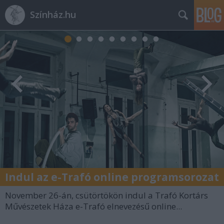
Színház.hu
Indul az e-Trafó online programsorozat
November 26-án, csütörtökön indul a Trafó Kortárs
Művészetek Háza e-Trafó elnevezésű online...