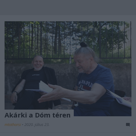
Akárki a Dóm téren
mtothorsi
•
2020. július 23.