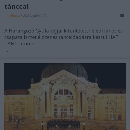
tánccal
mtothorsi
•
2020. július 06.
A Harangozó Gyula-díjjal kitüntetett Feledi János és
csapata ismét élőzenés táncelőadásra készül HAT
TÁNC címmel.
...