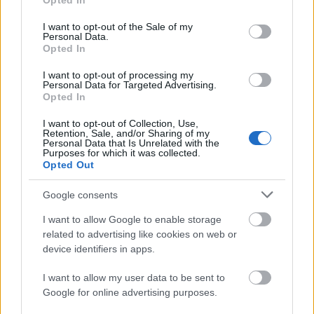
Opted In
use your data for below specified purposes in below Google
consent section.
I want to opt-out of the Sale of my
Personal Data.
Opted In
I want to opt-out of processing my
Personal Data for Targeted Advertising.
„Csonka évadot zárni nem felemelő
Opted In
érzés"
I want to opt-out of Collection, Use,
Retention, Sale, and/or Sharing of my
mtothorsi
•
2020. július 15.
Personal Data that Is Unrelated with the
Purposes for which it was collected.
Opted Out
Megtartotta évadzáró társulati ülését a Tomcsa
Sándor Színház. A világjárvány próbára tette az
Google consents
egész társulatot, de ennek ellenére ...
I want to allow Google to enable storage
related to advertising like cookies on web or
device identifiers in apps.
I want to allow my user data to be sent to
Google for online advertising purposes.