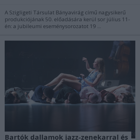
A Szigligeti Társulat Bányavirág című nagysikerű
produkciójának 50. előadására kerül sor július 11-
én: a jubileumi eseménysorozatot 19 ...
Bartók dallamok jazz-zenekarral és