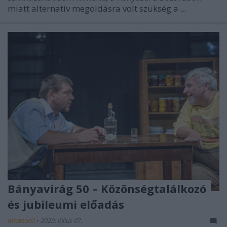
miatt alternatív megoldásra volt szükség a ...
Bányavirág 50 – Közönségtalálkozó
és jubileumi előadás
mtothorsi
•
2020. július 07.