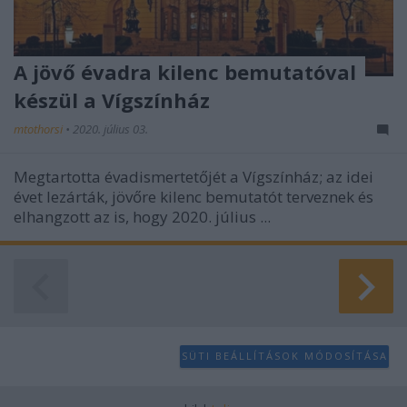
A jövő évadra kilenc bemutatóval
készül a Vígszínház
mtothorsi
•
2020. július 03.
Megtartotta évadismertetőjét a Vígszínház; az idei
évet lezárták, jövőre kilenc bemutatót terveznek és
elhangzott az is, hogy 2020. július ...
SÜTI BEÁLLÍTÁSOK MÓDOSÍTÁSA