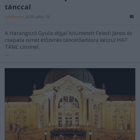
tánccal
mtothorsi
•
2020. július 06.
A Harangozó Gyula-díjjal kitüntetett Feledi János és
csapata ismét élőzenés táncelőadásra készül HAT
TÁNC címmel.
...