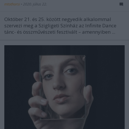
mtothorsi
•
2020. július 22.
Október 21. és 25. között negyedik alkalommal
szervezi meg a Szigligeti Színház az Infinite Dance
tánc- és összművészeti fesztivált – amennyiben ...