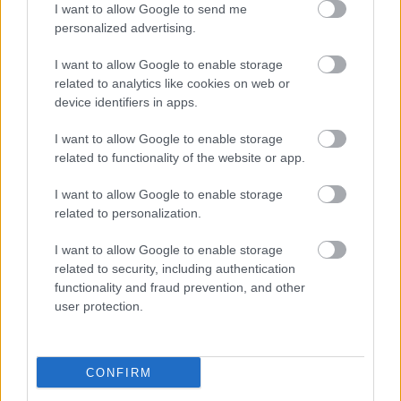
I want to allow Google to send me
personalized advertising.
I want to allow Google to enable storage
related to analytics like cookies on web or
device identifiers in apps.
I want to allow Google to enable storage
related to functionality of the website or app.
"Csak engedjenek át a határon,
I want to allow Google to enable storage
jövünk!"
related to personalization.
mtothorsi
•
2020. július 13.
I want to allow Google to enable storage
related to security, including authentication
Augusztus 21. és 29. között, a tervezett és már
functionality and fraud prevention, and other
meghirdetett versenyprogrammal, magas művészi
user protection.
értékű fesztiválkínálattal, és három workshoppal ...
CONFIRM