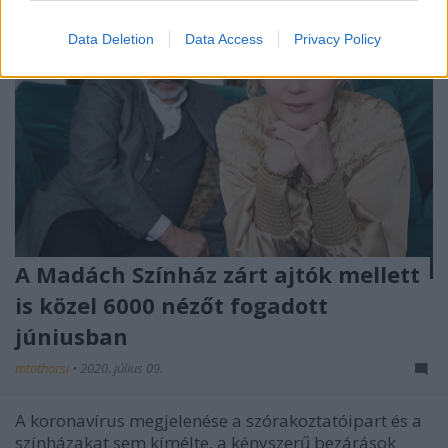
Data Deletion
Data Access
Privacy Policy
A Madách Színház zárt ajtók mellett
is közel 6000 nézőt fogadott
júniusban
mtothorsi
•
2020. július 09.
A koronavírus megjelenése a szórakoztatóipart és a
színházakat sem kímélte, a kényszerű bezárások