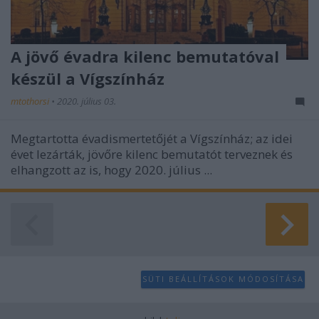
A jövő évadra kilenc bemutatóval
készül a Vígszínház
mtothorsi
•
2020. július 03.
Megtartotta évadismertetőjét a Vígszínház; az idei
évet lezárták, jövőre kilenc bemutatót terveznek és
elhangzott az is, hogy 2020. július ...
SÜTI BEÁLLÍTÁSOK MÓDOSÍTÁSA