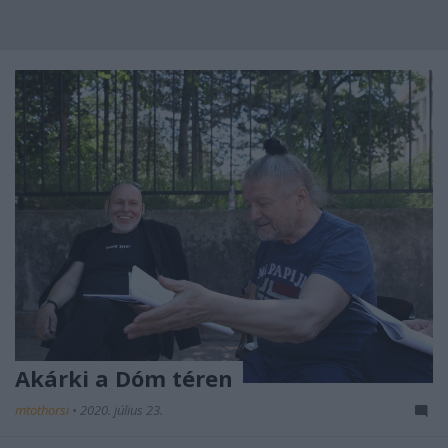
Akárki a Dóm téren
mtothorsi
•
2020. július 23.