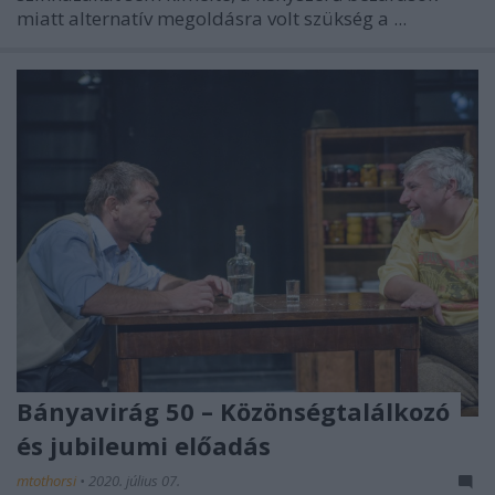
miatt alternatív megoldásra volt szükség a ...
Bányavirág 50 – Közönségtalálkozó
és jubileumi előadás
mtothorsi
•
2020. július 07.