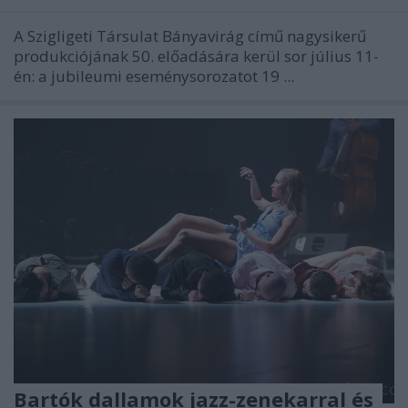
A Szigligeti Társulat Bányavirág című nagysikerű
produkciójának 50. előadására kerül sor július 11-
én: a jubileumi eseménysorozatot 19 ...
Bartók dallamok jazz-zenekarral és