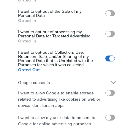
Opted In
use your data for below specified purposes in below Google
consent section.
I want to opt-out of the Sale of my
Personal Data.
Opted In
I want to opt-out of processing my
Personal Data for Targeted Advertising.
„Csonka évadot zárni nem felemelő
Opted In
érzés"
I want to opt-out of Collection, Use,
Retention, Sale, and/or Sharing of my
mtothorsi
•
2020. július 15.
Personal Data that Is Unrelated with the
Purposes for which it was collected.
Opted Out
Megtartotta évadzáró társulati ülését a Tomcsa
Sándor Színház. A világjárvány próbára tette az
Google consents
egész társulatot, de ennek ellenére ...
I want to allow Google to enable storage
related to advertising like cookies on web or
device identifiers in apps.
I want to allow my user data to be sent to
Google for online advertising purposes.