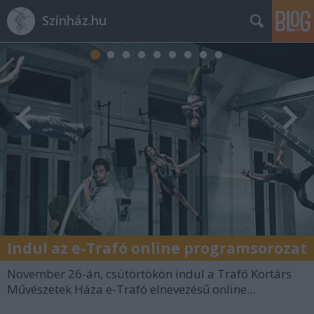
Színház.hu
Indul az e-Trafó online programsorozat
November 26-án, csütörtökön indul a Trafó Kortárs
Művészetek Háza e-Trafó elnevezésű online...