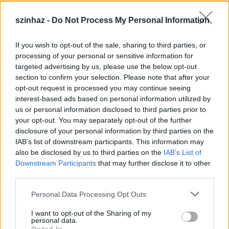
szinhaz -
Do Not Process My Personal Information
If you wish to opt-out of the sale, sharing to third parties, or
Épül a Dóm téri szabadtéri színpad
processing of your personal or sensitive information for
targeted advertising by us, please use the below opt-out
mtothorsi
•
2020. július 16.
section to confirm your selection. Please note that after your
opt-out request is processed you may continue seeing
Megkezdődött a Szegedi Szabadtéri Játékok Dóm
interest-based ads based on personal information utilized by
téri játszóhelyének építése. A fesztivál ikonikus
us or personal information disclosed to third parties prior to
helyszínének számító téren elsőként ...
your opt-out. You may separately opt-out of the further
disclosure of your personal information by third parties on the
IAB’s list of downstream participants. This information may
also be disclosed by us to third parties on the
IAB’s List of
Downstream Participants
that may further disclose it to other
third parties.
Please note that this website/app uses one or more Google
Personal Data Processing Opt Outs
services and may gather and store information including but
not limited to your visit or usage behaviour. You may click to
I want to opt-out of the Sharing of my
personal data.
grant or deny consent to Google and its third-party tags to