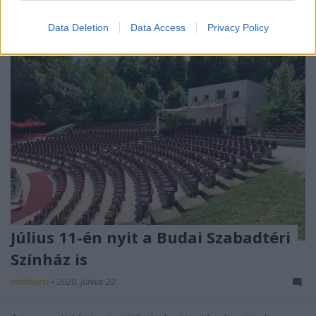
Data Deletion
Data Access
Privacy Policy
Július 11-én nyit a Budai Szabadtéri
Színház is
mtothorsi
•
2020. június 22.