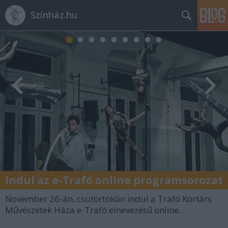
Színház.hu
Indul az e-Trafó online programsorozat
November 26-án, csütörtökön indul a Trafó Kortárs
Művészetek Háza e-Trafó elnevezésű online...