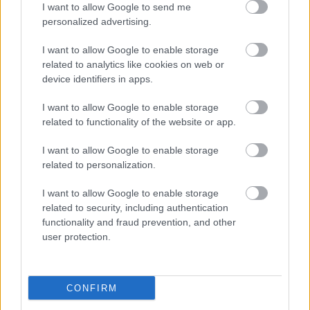
I want to allow Google to send me
personalized advertising.
I want to allow Google to enable storage
related to analytics like cookies on web or
device identifiers in apps.
I want to allow Google to enable storage
related to functionality of the website or app.
I want to allow Google to enable storage
related to personalization.
Kaszás Attila-díj - elindult a
I want to allow Google to enable storage
közönségszavazás
related to security, including authentication
functionality and fraud prevention, and other
mtothorsi
•
2020. június 23.
user protection.
Már lehet szavazni a Kaszás Attila-díj jelöltjeire:
Csankó Zoltánra (Győri Nemzeti Színház), Földes
CONFIRM
Tamásra (Budapesti Operettszínház) és ...