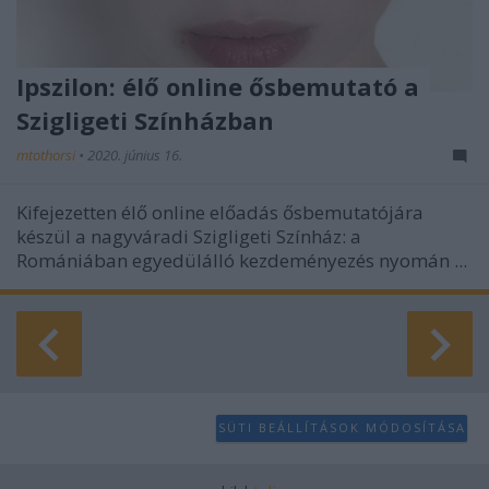
Ipszilon: élő online ősbemutató a
Szigligeti Színházban
mtothorsi
•
2020. június 16.
Kifejezetten élő online előadás ősbemutatójára
készül a nagyváradi Szigligeti Színház: a
Romániában egyedülálló kezdeményezés nyomán ...
SÜTI BEÁLLÍTÁSOK MÓDOSÍTÁSA