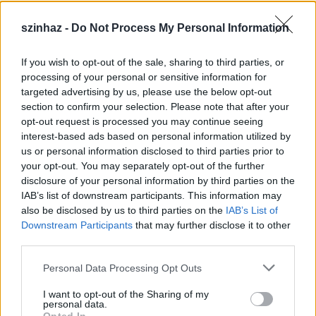
szinhaz -
Do Not Process My Personal Information
If you wish to opt-out of the sale, sharing to third parties, or
Július 5-én indul a Zsámbéki Nyári
processing of your personal or sensitive information for
targeted advertising by us, please use the below opt-out
Színház
section to confirm your selection. Please note that after your
opt-out request is processed you may continue seeing
mtothorsi
•
2020. június 26.
interest-based ads based on personal information utilized by
us or personal information disclosed to third parties prior to
A frissen felújított Zichy-kastély sajátos
your opt-out. You may separately opt-out of the further
atmoszférájú, nyitott belső udvarán álló színpadra
disclosure of your personal information by third parties on the
tervezik idén az előadások java részét, de lesz ...
IAB’s list of downstream participants. This information may
also be disclosed by us to third parties on the
IAB’s List of
Downstream Participants
that may further disclose it to other
third parties.
Please note that this website/app uses one or more Google
Personal Data Processing Opt Outs
services and may gather and store information including but
not limited to your visit or usage behaviour. You may click to
I want to opt-out of the Sharing of my
personal data.
grant or deny consent to Google and its third-party tags to