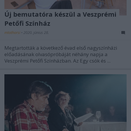
Új bemutatóra készül a Veszprémi
Petőfi Színház
mtothorsi
•
2020. június 28.
Megtartották a következő évad első nagyszínházi
előadásának olvasópróbáját néhány napja a
Veszprémi Petőfi Színházban. Az Egy csók és ...