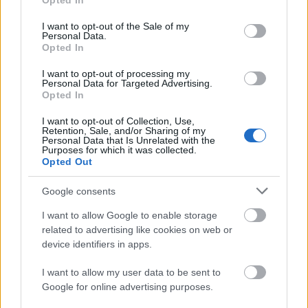
Opted In
use your data for below specified purposes in below Google
consent section.
I want to opt-out of the Sale of my
Personal Data.
Opted In
I want to opt-out of processing my
Personal Data for Targeted Advertising.
Opted In
TáncPark - Nyáresti táncélmény
I want to opt-out of Collection, Use,
Retention, Sale, and/or Sharing of my
Personal Data that Is Unrelated with the
élőben
Purposes for which it was collected.
Opted Out
mtothorsi
•
2020. június 24.
Google consents
Flamenco, tangó, kortárs és hagyományőrző magyar
I want to allow Google to enable storage
táncok júliusban Buda legnagyobb, ikonikus
related to advertising like cookies on web or
rendezvényhelyszínén, a Millenárison.
device identifiers in apps.
...
I want to allow my user data to be sent to
Google for online advertising purposes.