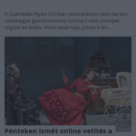
A Zsámbéki Nyári Színház sorozatában idén három
rendhagyó gasztronómiai színházi este szerepel,
rögtön az elsőn, most vasárnap, július 5-én ...
Pénteken ismét online vetítés a