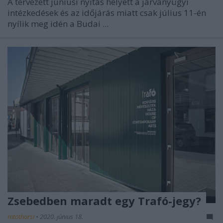
A tervezett júniusi nyitás helyett a járványügyi
intézkedések és az időjárás miatt csak július 11-én
nyílik meg idén a Budai ...
Zsebedben maradt egy Trafó-jegy?
mtothorsi
•
2020. június 18.