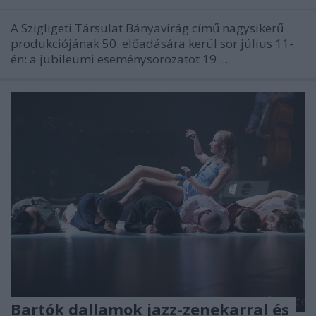
A Szigligeti Társulat Bányavirág című nagysikerű
produkciójának 50. előadására kerül sor július 11-
én: a jubileumi eseménysorozatot 19 ...
Bartók dallamok jazz-zenekarral és