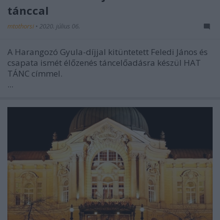
tánccal
mtothorsi
•
2020. július 06.
A Harangozó Gyula-díjjal kitüntetett Feledi János és
csapata ismét élőzenés táncelőadásra készül HAT
TÁNC címmel.
...