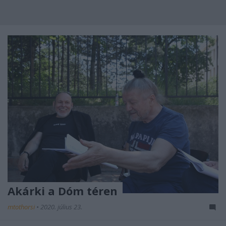
Akárki a Dóm téren
mtothorsi
•
2020. július 23.