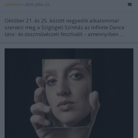
mtothorsi
•
2020. július 22.
Október 21. és 25. között negyedik alkalommal
szervezi meg a Szigligeti Színház az Infinite Dance
tánc- és összművészeti fesztivált – amennyiben ...