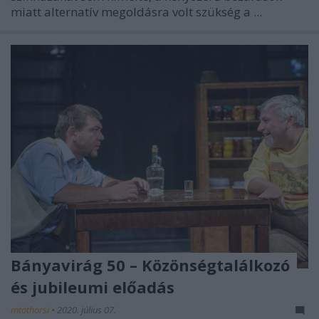
miatt alternatív megoldásra volt szükség a ...
Bányavirág 50 – Közönségtalálkozó
és jubileumi előadás
mtothorsi
•
2020. július 07.