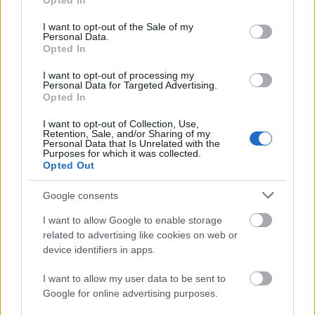
Opted In
use your data for below specified purposes in below Google
consent section.
I want to opt-out of the Sale of my
Personal Data.
Opted In
I want to opt-out of processing my
Personal Data for Targeted Advertising.
„Csonka évadot zárni nem felemelő
Opted In
érzés"
I want to opt-out of Collection, Use,
Retention, Sale, and/or Sharing of my
mtothorsi
•
2020. július 15.
Personal Data that Is Unrelated with the
Purposes for which it was collected.
Opted Out
Megtartotta évadzáró társulati ülését a Tomcsa
Sándor Színház. A világjárvány próbára tette az
Google consents
egész társulatot, de ennek ellenére ...
I want to allow Google to enable storage
related to advertising like cookies on web or
device identifiers in apps.
I want to allow my user data to be sent to
Google for online advertising purposes.