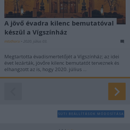
A jövő évadra kilenc bemutatóval
készül a Vígszínház
mtothorsi
•
2020. július 03.
Megtartotta évadismertetőjét a Vígszínház; az idei
évet lezárták, jövőre kilenc bemutatót terveznek és
elhangzott az is, hogy 2020. július ...
SÜTI BEÁLLÍTÁSOK MÓDOSÍTÁSA