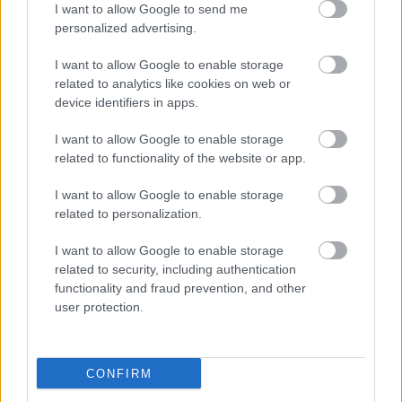
I want to allow Google to send me
personalized advertising.
I want to allow Google to enable storage
related to analytics like cookies on web or
device identifiers in apps.
I want to allow Google to enable storage
related to functionality of the website or app.
"Csak engedjenek át a határon,
I want to allow Google to enable storage
jövünk!"
related to personalization.
mtothorsi
•
2020. július 13.
I want to allow Google to enable storage
related to security, including authentication
Augusztus 21. és 29. között, a tervezett és már
functionality and fraud prevention, and other
meghirdetett versenyprogrammal, magas művészi
user protection.
értékű fesztiválkínálattal, és három workshoppal ...
CONFIRM