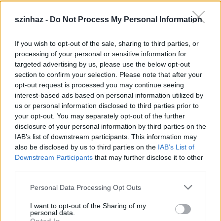
szinhaz -
Do Not Process My Personal Information
If you wish to opt-out of the sale, sharing to third parties, or
Épül a Dóm téri szabadtéri színpad
processing of your personal or sensitive information for
targeted advertising by us, please use the below opt-out
mtothorsi
•
2020. július 16.
section to confirm your selection. Please note that after your
opt-out request is processed you may continue seeing
Megkezdődött a Szegedi Szabadtéri Játékok Dóm
interest-based ads based on personal information utilized by
téri játszóhelyének építése. A fesztivál ikonikus
us or personal information disclosed to third parties prior to
helyszínének számító téren elsőként ...
your opt-out. You may separately opt-out of the further
disclosure of your personal information by third parties on the
IAB’s list of downstream participants. This information may
also be disclosed by us to third parties on the
IAB’s List of
Downstream Participants
that may further disclose it to other
third parties.
Please note that this website/app uses one or more Google
Personal Data Processing Opt Outs
services and may gather and store information including but
not limited to your visit or usage behaviour. You may click to
I want to opt-out of the Sharing of my
personal data.
grant or deny consent to Google and its third-party tags to