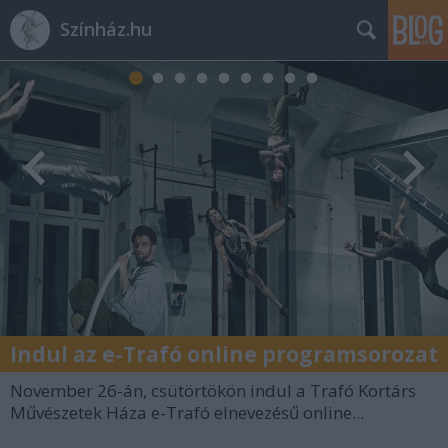
Színház.hu
Indul az e-Trafó online programsorozat
November 26-án, csütörtökön indul a Trafó Kortárs
Művészetek Háza e-Trafó elnevezésű online...