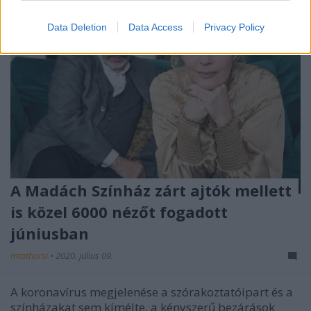
Data Deletion
Data Access
Privacy Policy
A Madách Színház zárt ajtók mellett
is közel 6000 nézőt fogadott
júniusban
mtothorsi
•
2020. július 09.
A koronavírus megjelenése a szórakoztatóipart és a
színházakat sem kímélte, a kényszerű bezárások