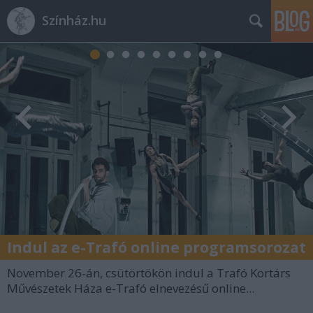
Színház.hu
Indul az e-Trafó online programsorozat
November 26-án, csütörtökön indul a Trafó Kortárs
Művészetek Háza e-Trafó elnevezésű online...