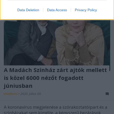
Data Deletion
Data Access
Privacy Policy
A Madách Színház zárt ajtók mellett
is közel 6000 nézőt fogadott
júniusban
mtothorsi
•
2020. július 09.
A koronavírus megjelenése a szórakoztatóipart és a
színházakat sem kímélte, a kényszerű bezárások