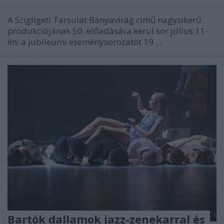
A Szigligeti Társulat Bányavirág című nagysikerű
produkciójának 50. előadására kerül sor július 11-
én: a jubileumi eseménysorozatot 19 ...
Bartók dallamok jazz-zenekarral és