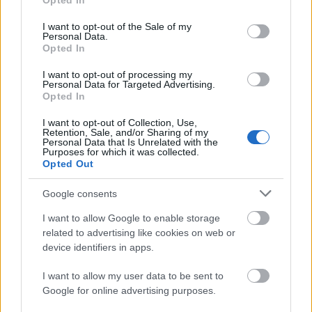
Opted In
use your data for below specified purposes in below Google
consent section.
I want to opt-out of the Sale of my
Personal Data.
Opted In
I want to opt-out of processing my
Personal Data for Targeted Advertising.
„Csonka évadot zárni nem felemelő
Opted In
érzés"
I want to opt-out of Collection, Use,
Retention, Sale, and/or Sharing of my
mtothorsi
•
2020. július 15.
Personal Data that Is Unrelated with the
Purposes for which it was collected.
Opted Out
Megtartotta évadzáró társulati ülését a Tomcsa
Sándor Színház. A világjárvány próbára tette az
Google consents
egész társulatot, de ennek ellenére ...
I want to allow Google to enable storage
related to advertising like cookies on web or
device identifiers in apps.
I want to allow my user data to be sent to
Google for online advertising purposes.