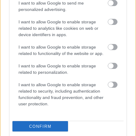
I want to allow Google to send me
personalized advertising.
I want to allow Google to enable storage
related to analytics like cookies on web or
device identifiers in apps.
I want to allow Google to enable storage
related to functionality of the website or app.
"Csak engedjenek át a határon,
I want to allow Google to enable storage
jövünk!"
related to personalization.
mtothorsi
•
2020. július 13.
I want to allow Google to enable storage
related to security, including authentication
Augusztus 21. és 29. között, a tervezett és már
functionality and fraud prevention, and other
meghirdetett versenyprogrammal, magas művészi
user protection.
értékű fesztiválkínálattal, és három workshoppal ...
CONFIRM