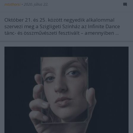
mtothorsi
•
2020. július 22.
Október 21. és 25. között negyedik alkalommal
szervezi meg a Szigligeti Színház az Infinite Dance
tánc- és összművészeti fesztivált – amennyiben ...