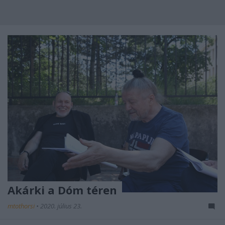
Akárki a Dóm téren
mtothorsi
•
2020. július 23.