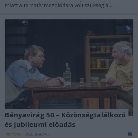
miatt alternatív megoldásra volt szükség a ...
Bányavirág 50 – Közönségtalálkozó
és jubileumi előadás
mtothorsi
•
2020. július 07.