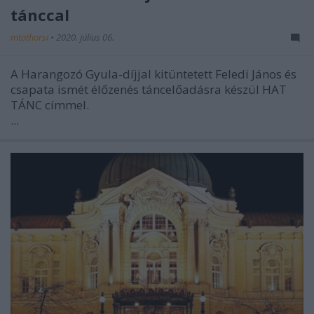
tánccal
mtothorsi
•
2020. július 06.
A Harangozó Gyula-díjjal kitüntetett Feledi János és
csapata ismét élőzenés táncelőadásra készül HAT
TÁNC címmel.
...