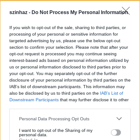
szinhaz -
Do Not Process My Personal Information
If you wish to opt-out of the sale, sharing to third parties, or
Épül a Dóm téri szabadtéri színpad
processing of your personal or sensitive information for
targeted advertising by us, please use the below opt-out
mtothorsi
•
2020. július 16.
section to confirm your selection. Please note that after your
opt-out request is processed you may continue seeing
Megkezdődött a Szegedi Szabadtéri Játékok Dóm
interest-based ads based on personal information utilized by
téri játszóhelyének építése. A fesztivál ikonikus
us or personal information disclosed to third parties prior to
helyszínének számító téren elsőként ...
your opt-out. You may separately opt-out of the further
disclosure of your personal information by third parties on the
IAB’s list of downstream participants. This information may
also be disclosed by us to third parties on the
IAB’s List of
Downstream Participants
that may further disclose it to other
third parties.
Please note that this website/app uses one or more Google
Personal Data Processing Opt Outs
services and may gather and store information including but
not limited to your visit or usage behaviour. You may click to
I want to opt-out of the Sharing of my
personal data.
grant or deny consent to Google and its third-party tags to