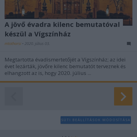
A jövő évadra kilenc bemutatóval
készül a Vígszínház
mtothorsi
•
2020. július 03.
Megtartotta évadismertetőjét a Vígszínház; az idei
évet lezárták, jövőre kilenc bemutatót terveznek és
elhangzott az is, hogy 2020. július ...
SÜTI BEÁLLÍTÁSOK MÓDOSÍTÁSA