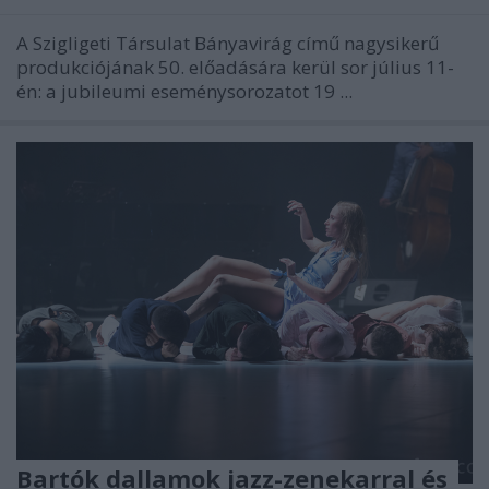
A Szigligeti Társulat Bányavirág című nagysikerű
produkciójának 50. előadására kerül sor július 11-
én: a jubileumi eseménysorozatot 19 ...
Bartók dallamok jazz-zenekarral és