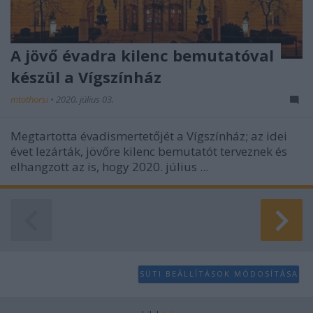
A jövő évadra kilenc bemutatóval
készül a Vígszínház
mtothorsi
•
2020. július 03.
Megtartotta évadismertetőjét a Vígszínház; az idei
évet lezárták, jövőre kilenc bemutatót terveznek és
elhangzott az is, hogy 2020. július ...
SÜTI BEÁLLÍTÁSOK MÓDOSÍTÁSA