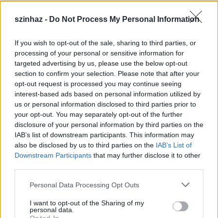
szinhaz -
Do Not Process My Personal Information
If you wish to opt-out of the sale, sharing to third parties, or
Épül a Dóm téri szabadtéri színpad
processing of your personal or sensitive information for
targeted advertising by us, please use the below opt-out
mtothorsi
•
2020. július 16.
section to confirm your selection. Please note that after your
opt-out request is processed you may continue seeing
Megkezdődött a Szegedi Szabadtéri Játékok Dóm
interest-based ads based on personal information utilized by
téri játszóhelyének építése. A fesztivál ikonikus
us or personal information disclosed to third parties prior to
helyszínének számító téren elsőként ...
your opt-out. You may separately opt-out of the further
disclosure of your personal information by third parties on the
IAB’s list of downstream participants. This information may
also be disclosed by us to third parties on the
IAB’s List of
Downstream Participants
that may further disclose it to other
third parties.
Please note that this website/app uses one or more Google
Personal Data Processing Opt Outs
services and may gather and store information including but
not limited to your visit or usage behaviour. You may click to
I want to opt-out of the Sharing of my
personal data.
grant or deny consent to Google and its third-party tags to