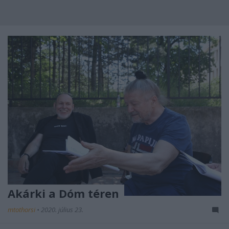
Akárki a Dóm téren
mtothorsi
•
2020. július 23.