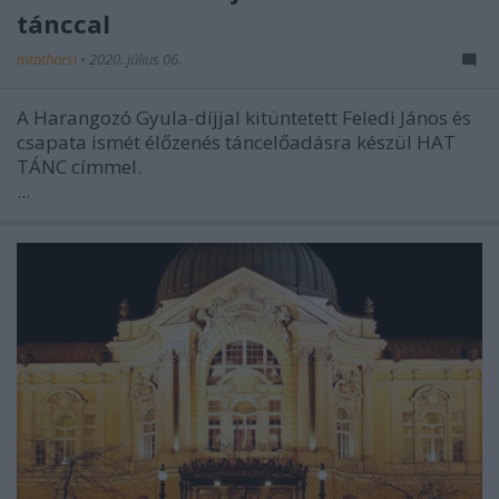
tánccal
mtothorsi
•
2020. július 06.
A Harangozó Gyula-díjjal kitüntetett Feledi János és
csapata ismét élőzenés táncelőadásra készül HAT
TÁNC címmel.
...