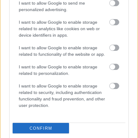
I want to allow Google to send me
personalized advertising.
I want to allow Google to enable storage
related to analytics like cookies on web or
device identifiers in apps.
I want to allow Google to enable storage
related to functionality of the website or app.
"Csak engedjenek át a határon,
I want to allow Google to enable storage
jövünk!"
related to personalization.
mtothorsi
•
2020. július 13.
I want to allow Google to enable storage
related to security, including authentication
Augusztus 21. és 29. között, a tervezett és már
functionality and fraud prevention, and other
meghirdetett versenyprogrammal, magas művészi
user protection.
értékű fesztiválkínálattal, és három workshoppal ...
CONFIRM