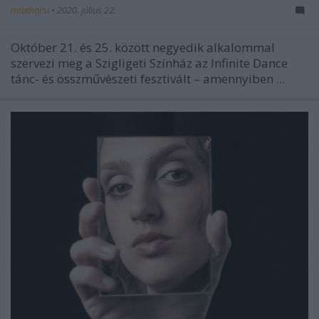
mtothorsi
•
2020. július 22.
Október 21. és 25. között negyedik alkalommal
szervezi meg a Szigligeti Színház az Infinite Dance
tánc- és összművészeti fesztivált – amennyiben ...