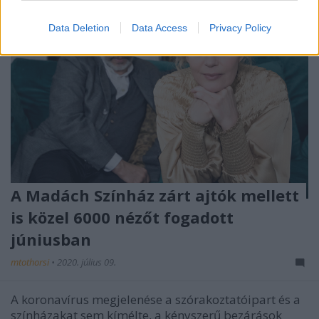
Data Deletion
Data Access
Privacy Policy
A Madách Színház zárt ajtók mellett
is közel 6000 nézőt fogadott
júniusban
mtothorsi
•
2020. július 09.
A koronavírus megjelenése a szórakoztatóipart és a
színházakat sem kímélte, a kényszerű bezárások