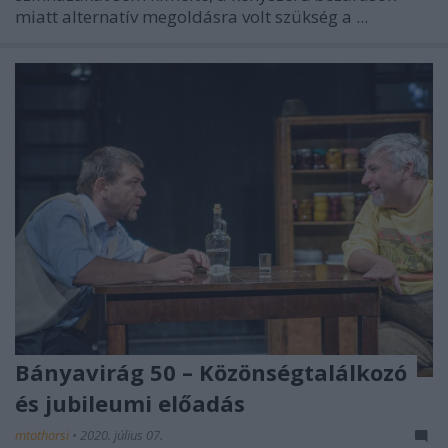
miatt alternatív megoldásra volt szükség a ...
Bányavirág 50 – Közönségtalálkozó
és jubileumi előadás
mtothorsi
•
2020. július 07.