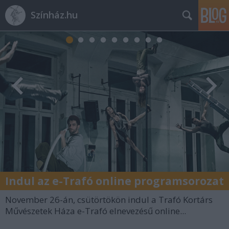
Színház.hu
Indul az e-Trafó online programsorozat
November 26-án, csütörtökön indul a Trafó Kortárs
Művészetek Háza e-Trafó elnevezésű online...