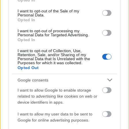
Opted In
use your data for below specified purposes in below Google
consent section.
I want to opt-out of the Sale of my
Personal Data.
Opted In
I want to opt-out of processing my
Personal Data for Targeted Advertising.
„Csonka évadot zárni nem felemelő
Opted In
érzés"
I want to opt-out of Collection, Use,
Retention, Sale, and/or Sharing of my
mtothorsi
•
2020. július 15.
Personal Data that Is Unrelated with the
Purposes for which it was collected.
Opted Out
Megtartotta évadzáró társulati ülését a Tomcsa
Sándor Színház. A világjárvány próbára tette az
Google consents
egész társulatot, de ennek ellenére ...
I want to allow Google to enable storage
related to advertising like cookies on web or
device identifiers in apps.
I want to allow my user data to be sent to
Google for online advertising purposes.