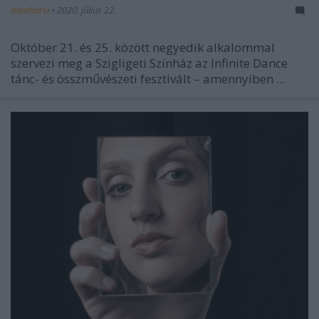
mtothorsi
•
2020. július 22.
Október 21. és 25. között negyedik alkalommal
szervezi meg a Szigligeti Színház az Infinite Dance
tánc- és összművészeti fesztivált – amennyiben ...