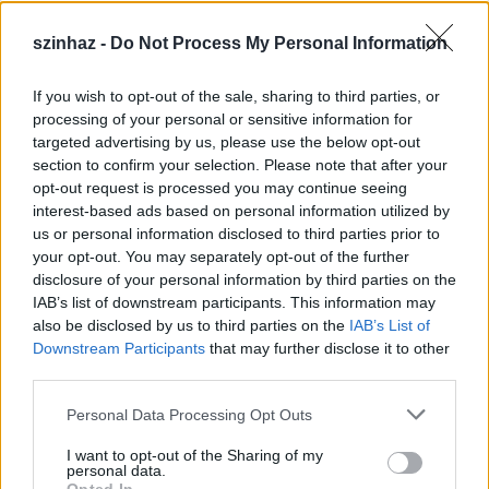
szinhaz -
Do Not Process My Personal Information
If you wish to opt-out of the sale, sharing to third parties, or
Épül a Dóm téri szabadtéri színpad
processing of your personal or sensitive information for
targeted advertising by us, please use the below opt-out
mtothorsi
•
2020. július 16.
section to confirm your selection. Please note that after your
opt-out request is processed you may continue seeing
Megkezdődött a Szegedi Szabadtéri Játékok Dóm
interest-based ads based on personal information utilized by
téri játszóhelyének építése. A fesztivál ikonikus
us or personal information disclosed to third parties prior to
helyszínének számító téren elsőként ...
your opt-out. You may separately opt-out of the further
disclosure of your personal information by third parties on the
IAB’s list of downstream participants. This information may
also be disclosed by us to third parties on the
IAB’s List of
Downstream Participants
that may further disclose it to other
third parties.
Please note that this website/app uses one or more Google
Personal Data Processing Opt Outs
services and may gather and store information including but
not limited to your visit or usage behaviour. You may click to
I want to opt-out of the Sharing of my
personal data.
grant or deny consent to Google and its third-party tags to