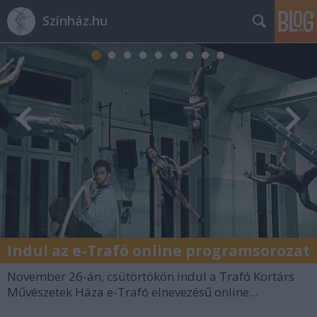
Színház.hu
Indul az e-Trafó online programsorozat
November 26-án, csütörtökön indul a Trafó Kortárs
Művészetek Háza e-Trafó elnevezésű online...