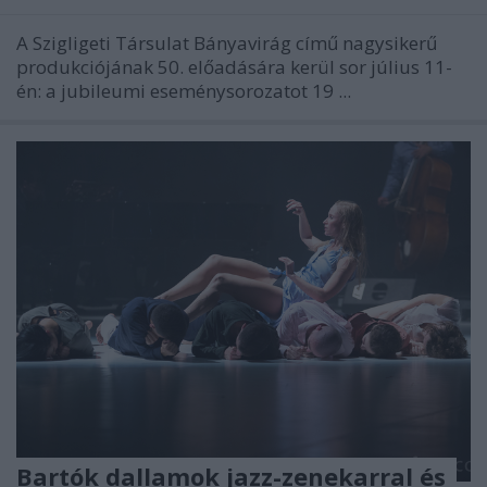
A Szigligeti Társulat Bányavirág című nagysikerű
produkciójának 50. előadására kerül sor július 11-
én: a jubileumi eseménysorozatot 19 ...
Bartók dallamok jazz-zenekarral és