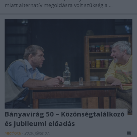
miatt alternatív megoldásra volt szükség a ...
Bányavirág 50 – Közönségtalálkozó
és jubileumi előadás
mtothorsi
•
2020. július 07.