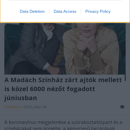
Data Deletion
Data Access
Privacy Policy
A Madách Színház zárt ajtók mellett
is közel 6000 nézőt fogadott
júniusban
mtothorsi
•
2020. július 09.
A koronavírus megjelenése a szórakoztatóipart és a
színházakat sem kímélte, a kényszerű bezárások