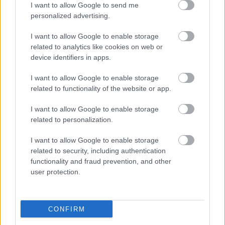
I want to allow Google to send me
personalized advertising.
I want to allow Google to enable storage
related to analytics like cookies on web or
device identifiers in apps.
I want to allow Google to enable storage
related to functionality of the website or app.
"Csak engedjenek át a határon,
I want to allow Google to enable storage
jövünk!"
related to personalization.
mtothorsi
•
2020. július 13.
I want to allow Google to enable storage
related to security, including authentication
Augusztus 21. és 29. között, a tervezett és már
functionality and fraud prevention, and other
meghirdetett versenyprogrammal, magas művészi
user protection.
értékű fesztiválkínálattal, és három workshoppal ...
CONFIRM