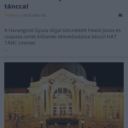
tánccal
mtothorsi
•
2020. július 06.
A Harangozó Gyula-díjjal kitüntetett Feledi János és
csapata ismét élőzenés táncelőadásra készül HAT
TÁNC címmel.
...