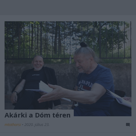
Akárki a Dóm téren
mtothorsi
•
2020. július 23.