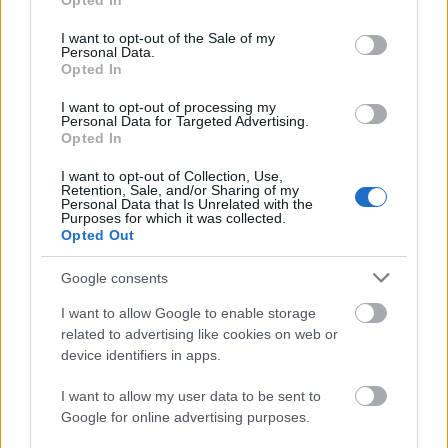
Opted In
use your data for below specified purposes in below Google
consent section.
I want to opt-out of the Sale of my
Personal Data.
Opted In
I want to opt-out of processing my
Personal Data for Targeted Advertising.
„Csonka évadot zárni nem felemelő
Opted In
érzés"
I want to opt-out of Collection, Use,
Retention, Sale, and/or Sharing of my
mtothorsi
•
2020. július 15.
Personal Data that Is Unrelated with the
Purposes for which it was collected.
Opted Out
Megtartotta évadzáró társulati ülését a Tomcsa
Sándor Színház. A világjárvány próbára tette az
Google consents
egész társulatot, de ennek ellenére ...
I want to allow Google to enable storage
related to advertising like cookies on web or
device identifiers in apps.
I want to allow my user data to be sent to
Google for online advertising purposes.