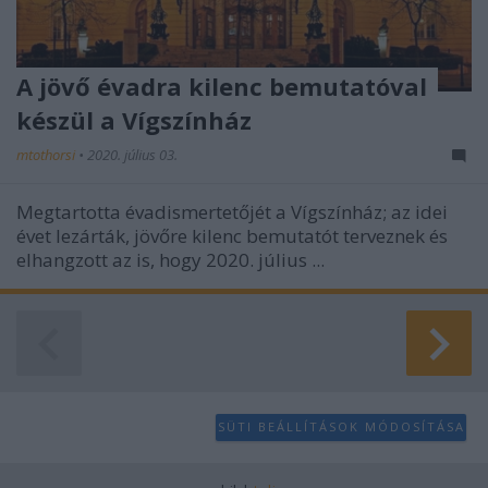
A jövő évadra kilenc bemutatóval
készül a Vígszínház
mtothorsi
•
2020. július 03.
Megtartotta évadismertetőjét a Vígszínház; az idei
évet lezárták, jövőre kilenc bemutatót terveznek és
elhangzott az is, hogy 2020. július ...
SÜTI BEÁLLÍTÁSOK MÓDOSÍTÁSA