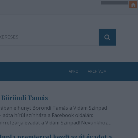
APRÓ
ARCHÍVUM
 Böröndi Tamás
rában elhunyt Böröndi Tamás a Vidám Színpad
- adta hírül színháza a Facebook oldalán:
hírrel zárja évadát a Vidám Színpad! Nevünkhöz
módon, szívünkben gyógyíthatatlan fájdalommal
upla premierrel kezdi az új évadot a
ra rajongóinak a felfoghatatlan hírt, hogy