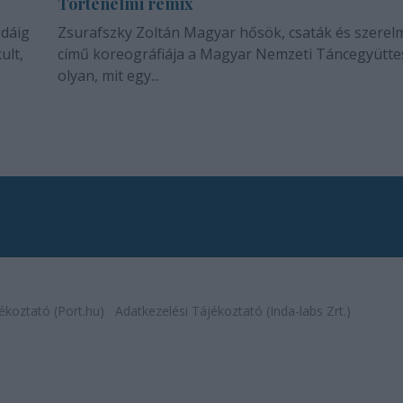
Történelmi remix
idáig
Zsurafszky Zoltán Magyar hősök, csaták és szerel
ult,
című koreográfiája a Magyar Nemzeti Táncegyütte
olyan, mit egy...
ékoztató (Port.hu)
Adatkezelési Tájékoztató (Inda-labs Zrt.)