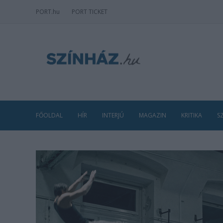
PORT
.hu
PORT TICKET
FŐOLDAL
HÍR
INTERJÚ
MAGAZIN
KRITIKA
S