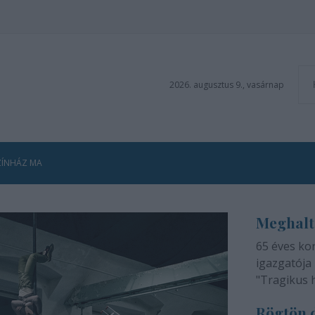
2026. augusztus 9., vasárnap
ZÍNHÁZ MA
Meghalt
65 éves ko
igazgatója 
"Tragikus 
méltatlan 
Rögtön d
adjuk tudtá