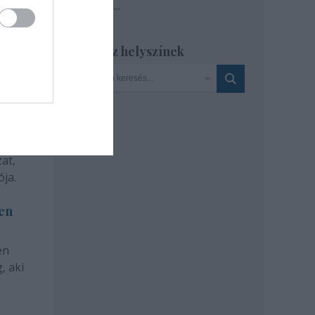
Tovább
...
Szinház helyszínek
at,
ja.
len
en
, aki