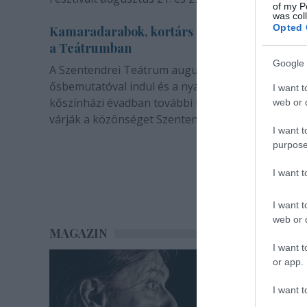
of my P
was col
Opted 
Kamaradarabok, kortárs drámák, koncertsz
a Teátrumban
Google 
A Szentendrei Teátrum augusztusban két
ősbemutatóval indul és a nyár végével sem zárul. 
I want t
kőszínházi évadban további bemutatók és előadá
web or d
várják a közönséget Szentendrén.
I want t
purpose
I want 
I want t
web or d
MAGAZIN
I want t
or app.
I want t