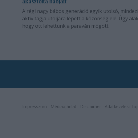
akasztotta bábjait
A régi nagy bábos generáció egyik utolsó, mindez
aktív tagja utoljára lépett a közönség elé. Úgy alak
hogy ott lehettünk a paraván mögött.
Impresszum
Médiaajánlat
Disclaimer
Adatkezelési Táj