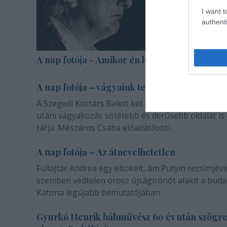
I want t
authenti
A nap fotója - Amikor én halott voltam
A nap fotója – vágyaink természetéről
A Szegedi Kortárs Balett két darabja a másik emb
utáni vágyakozás sötétebb és derűsebb oldalát is
tárja. Mészáros Csaba előadásfotói.
A nap fotója – Az átnevelhetetlen
Fullajtár Andrea egy eltökélt, ám Putyin rezsimjéve
szemben védtelen orosz újságírónőt alakít a buda
Katona legújabb bemutatójában.
Gyurkó Henrik bábművész 60 év után szögr