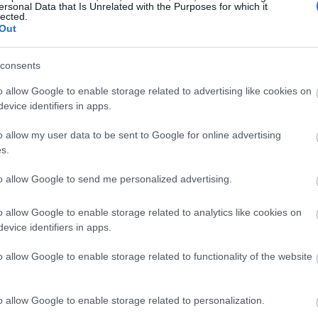
ersonal Data that Is Unrelated with the Purposes for which it
Magyarországon elsőként előleget fizet jövedelem
lected.
Out
ínház
nélkül maradt színészeinek a koronavírus-járvány 
bevezetett korlátozások időszaka alatt.
consents
Kovács András Péter: „Mindig átéreztem a
A
o allow Google to enable storage related to advertising like cookies on
humoristák társadalmi felelősségvállalásána
sok
evice identifiers in apps.
fontosságát”
Az országban az elsők között és talán a
o allow my user data to be sent to Google for online advertising
leghatásosabban szólította meg az embereket a
s.
koronavírus-járvány megfékezése érdekében Ková
András Péter karantén slágerével, amely pillanatok
to allow Google to send me personalized advertising.
alatt az...
o allow Google to enable storage related to analytics like cookies on
evice identifiers in apps.
KRITIKA
o allow Google to enable storage related to functionality of the website
o allow Google to enable storage related to personalization.