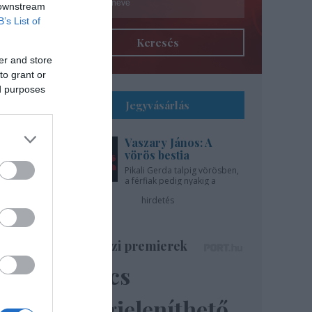
 downstream
B’s List of
Keresés
er and store
to grant or
ed purposes
Jegyvásárlás
Vaszary János: A
l
vörös bestia
Pikali Gerda talpig vörösben,
a férfiak pedig nyakig a
gíti
pácban - az Újszínházban!
hirdetés
..
Színházi premierek
Nincs
ázsa
lik”
megjeleníthető