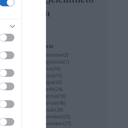
elem
miatt
k
Archívum
2020 november
(
2
)
2020 augusztus
(
1
)
cs
2020 július
(
16
)
2020 június
(
15
)
2020 május
(
20
)
2020 április
(
24
)
2020 március
(
16
)
2020 február
(
46
)
2020 január
(
28
)
2019 december
(
25
)
2019 november
(
27
)