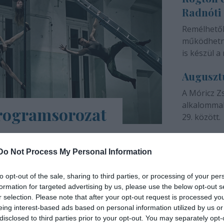
Radnóti
színházunk 
Remélhető
működhetne
is készül a 
Auguszt
A Móricz Z
alkalommal
programsorozat
29. között.
árs Művészetek Háza e-Trafó elnevezésű
a tartalmas, a digitális platformokon
Do Not Process My Personal Information
ások, online táncórák, live setek,
to opt-out of the sale, sharing to third parties, or processing of your per
formation for targeted advertising by us, please use the below opt-out s
INTERJÚ
r selection. Please note that after your opt-out request is processed y
eing interest-based ads based on personal information utilized by us or
disclosed to third parties prior to your opt-out. You may separately opt-