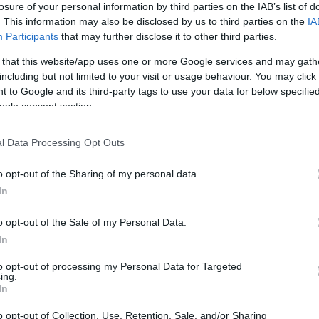
losure of your personal information by third parties on the IAB’s list of
. This information may also be disclosed by us to third parties on the
IA
Participants
that may further disclose it to other third parties.
 that this website/app uses one or more Google services and may gath
including but not limited to your visit or usage behaviour. You may click 
 to Google and its third-party tags to use your data for below specifi
Sodró Eliza: "Színészként a katarzist nem
ogle consent section.
tudjuk garantálni"
l Data Processing Opt Outs
„Ilyen rendkívüli és teljesen egyedi helyzette
még nem kellett szembenéznünk.”
o opt-out of the Sharing of my personal data.
ok
Az Előadóművészi Jogvédő Iroda saját forrásából se
In
pad!
azokat az előadóművészeket, akik a koronavírus
o opt-out of the Sale of my Personal Data.
terjedését megakadályozó és érthető kormányzati
In
intézkedések mentén az elmaradó előadásaik miatt.
to opt-out of processing my Personal Data for Targeted
Őze Áron: „a színház élő műfaj, amelynek var
ing.
In
a művész és néző közvetlen találkozásában rej
o opt-out of Collection, Use, Retention, Sale, and/or Sharing
A Bartók Kamaraszínház és Művészetek Háza