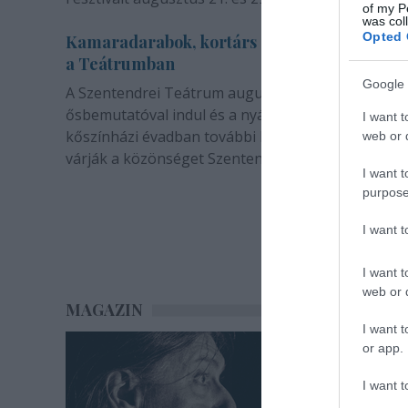
of my P
was col
Opted 
Kamaradarabok, kortárs drámák, koncertsz
a Teátrumban
Google 
A Szentendrei Teátrum augusztusban két
ősbemutatóval indul és a nyár végével sem zárul. 
I want t
kőszínházi évadban további bemutatók és előadá
web or d
várják a közönséget Szentendrén.
I want t
purpose
I want 
I want t
web or d
MAGAZIN
I want t
or app.
I want t