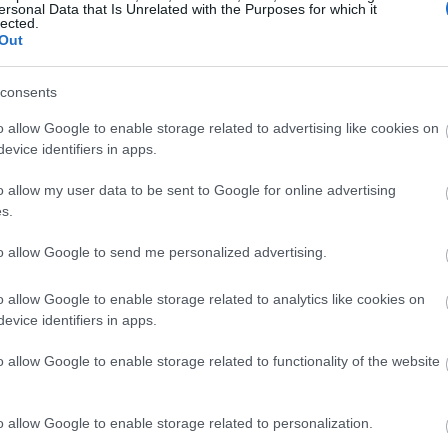
ersonal Data that Is Unrelated with the Purposes for which it
Magyarországon elsőként előleget fizet jövedelem
lected.
Out
ínház
nélkül maradt színészeinek a koronavírus-járvány 
bevezetett korlátozások időszaka alatt.
consents
Kovács András Péter: „Mindig átéreztem a
A
o allow Google to enable storage related to advertising like cookies on
humoristák társadalmi felelősségvállalásána
sok
evice identifiers in apps.
fontosságát”
Az országban az elsők között és talán a
o allow my user data to be sent to Google for online advertising
leghatásosabban szólította meg az embereket a
s.
koronavírus-járvány megfékezése érdekében Ková
András Péter karantén slágerével, amely pillanatok
to allow Google to send me personalized advertising.
alatt az...
o allow Google to enable storage related to analytics like cookies on
evice identifiers in apps.
KRITIKA
o allow Google to enable storage related to functionality of the website
o allow Google to enable storage related to personalization.