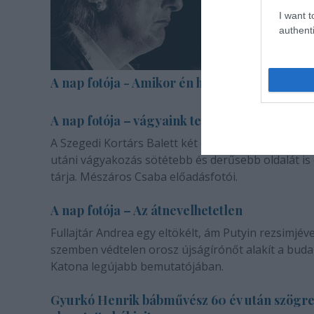
I want t
authenti
A nap fotója - Amikor én halott voltam
A nap fotója – vágyaink természetéről
A Szegedi Kortárs Balett két darabja a másik emb
utáni vágyakozás sötétebb és derűsebb oldalát is
tárja. Mészáros Csaba előadásfotói.
A nap fotója – Az átnevelhetetlen
Fullajtár Andrea egy eltökélt, ám Putyin rezsimjéve
szemben védtelen orosz újságírónőt alakít a buda
Katona legújabb bemutatójában.
Gyurkó Henrik bábművész 60 év után szögr