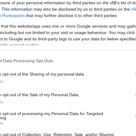
losure of your personal information by third parties on the IAB’s list of
. This information may also be disclosed by us to third parties on the
IA
Participants
that may further disclose it to other third parties.
 that this website/app uses one or more Google services and may gath
including but not limited to your visit or usage behaviour. You may click 
 to Google and its third-party tags to use your data for below specifi
Sodró Eliza: "Színészként a katarzist nem
ogle consent section.
tudjuk garantálni"
l Data Processing Opt Outs
„Ilyen rendkívüli és teljesen egyedi helyzette
még nem kellett szembenéznünk.”
o opt-out of the Sharing of my personal data.
ok
Az Előadóművészi Jogvédő Iroda saját forrásából se
In
pad!
azokat az előadóművészeket, akik a koronavírus
o opt-out of the Sale of my Personal Data.
terjedését megakadályozó és érthető kormányzati
In
intézkedések mentén az elmaradó előadásaik miatt.
to opt-out of processing my Personal Data for Targeted
Őze Áron: „a színház élő műfaj, amelynek var
ing.
In
a művész és néző közvetlen találkozásában rej
o opt-out of Collection, Use, Retention, Sale, and/or Sharing
A Bartók Kamaraszínház és Művészetek Háza