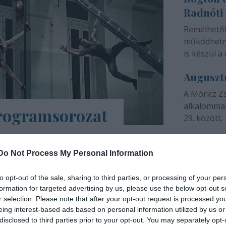
Radnóti
színházunk 
Remélhető
működhetne
is készül a 
Auguszt
A Móricz Z
alkalommal
programsorozat
29. között.
árs Művészetek Háza e-Trafó elnevezésű
a tartalmas, a digitális platformokon
Do Not Process My Personal Information
ások, online táncórák, live setek,
to opt-out of the sale, sharing to third parties, or processing of your per
formation for targeted advertising by us, please use the below opt-out s
INTERJÚ
r selection. Please note that after your opt-out request is processed y
eing interest-based ads based on personal information utilized by us or
disclosed to third parties prior to your opt-out. You may separately opt-