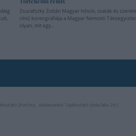
Történelmi remix
idáig
Zsurafszky Zoltán Magyar hősök, csaták és szerel
ult,
című koreográfiája a Magyar Nemzeti Táncegyütte
olyan, mit egy...
ékoztató (Port.hu)
Adatkezelési Tájékoztató (Inda-labs Zrt.)