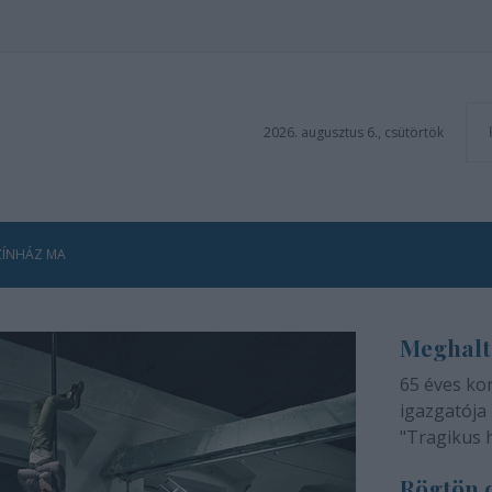
2026. augusztus 6., csütörtök
ZÍNHÁZ MA
Meghalt
65 éves ko
igazgatója 
"Tragikus 
méltatlan 
Rögtön d
adjuk tudtá