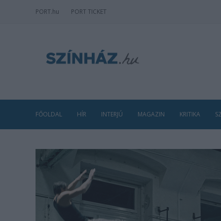
PORT
.hu
PORT TICKET
FŐOLDAL
HÍR
INTERJÚ
MAGAZIN
KRITIKA
S