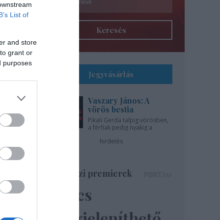
 downstream
B’s List of
Keresés
er and store
to grant or
ed purposes
Jegyvásárlás
Vaszary János: A
l
vörös bestia
Pikali Gerda talpig vörösben,
a férfiak pedig nyakig a
gíti
pácban - az Újszínházban!
hirdetés
..
Színházi premierek
Nincs
ázsa
lik”
megjeleníthető