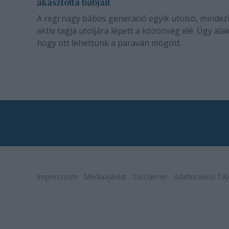
akasztotta bábjait
A régi nagy bábos generáció egyik utolsó, mindez
aktív tagja utoljára lépett a közönség elé. Úgy alak
hogy ott lehettünk a paraván mögött.
Impresszum
Médiaajánlat
Disclaimer
Adatkezelési Táj