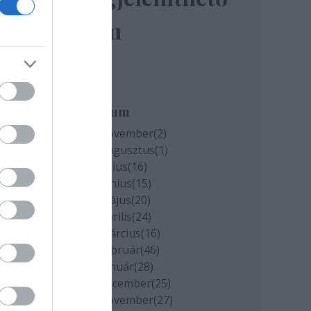
elem
miatt
k
Archívum
2020 november
(
2
)
2020 augusztus
(
1
)
cs
2020 július
(
16
)
2020 június
(
15
)
2020 május
(
20
)
2020 április
(
24
)
2020 március
(
16
)
2020 február
(
46
)
2020 január
(
28
)
2019 december
(
25
)
2019 november
(
27
)