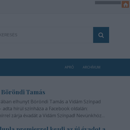
APRÓ
ARCHÍVUM
 Böröndi Tamás
rában elhunyt Böröndi Tamás a Vidám Színpad
- adta hírül színháza a Facebook oldalán:
hírrel zárja évadát a Vidám Színpad! Nevünkhöz
módon, szívünkben gyógyíthatatlan fájdalommal
upla premierrel kezdi az új évadot a
ra rajongóinak a felfoghatatlan hírt, hogy