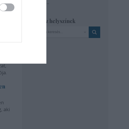
Tovább
...
Szinház helyszínek
at,
ja.
len
en
, aki