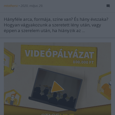
mtothorsi
•
2020. május 29.
Hányféle arca, formája, színe van? És hány évszaka?
Hogyan vágyakozunk a szeretett lény után, vagy
éppen a szerelem után, ha hiányzik az ...