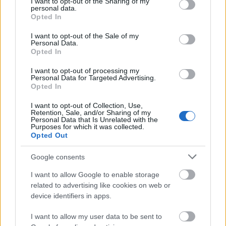
not limited to your visit or usage behaviour. You may click to
I want to opt-out of the Sharing of my
personal data.
grant or deny consent to Google and its third-party tags to
Opted In
use your data for below specified purposes in below Google
consent section.
I want to opt-out of the Sale of my
Personal Data.
Opted In
I want to opt-out of processing my
Personal Data for Targeted Advertising.
Opted In
I want to opt-out of Collection, Use,
Retention, Sale, and/or Sharing of my
Personal Data that Is Unrelated with the
Történelmi tanulmány a trianoni
Purposes for which it was collected.
Opted Out
békediktátum 100. évfordulójára
mtothorsi
•
2020. június 04.
Google consents
I want to allow Google to enable storage
A Magyar Kanizsai Udvari Kamaraszínház társulata
related to advertising like cookies on web or
ez alkalomra különleges ötlettel rukkolt elő: Horváth
device identifiers in apps.
Jenő történész
A Milleniumtól ...
I want to allow my user data to be sent to