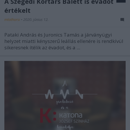
A Szegedi Kortárs Balett is évadot
értékelt
mtothorsi
•
2020. június 12.
Pataki András és Juronics Tamás a járványügyi
helyzet miatti kényszerű leállás ellenére is rendkívül
sikeresnek ítélik az évadot, és a ...