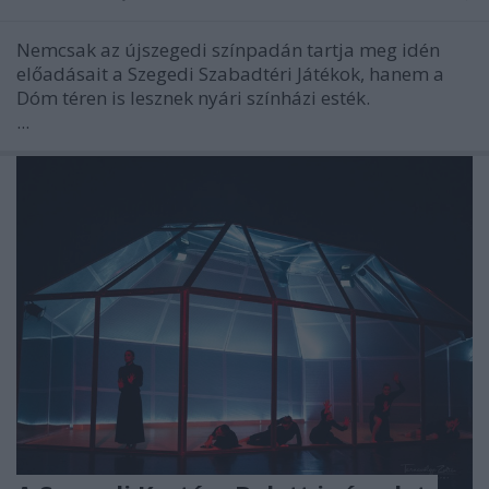
Nemcsak az újszegedi színpadán tartja meg idén
előadásait a Szegedi Szabadtéri Játékok, hanem a
Dóm téren is lesznek nyári színházi esték.
...