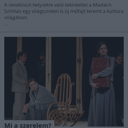
A rendkívüli helyzetre való tekintettel a Madách
Színház egy világszinten is új műfajt teremt a kultúra
világában.
...
Mi a szerelem?