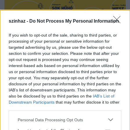
szinhaz -
Do Not Process My Personal Information
If you wish to opt-out of the sale, sharing to third parties, or
processing of your personal or sensitive information for
Jövőbe tekint a Szegedi Szabadtéri
targeted advertising by us, please use the below opt-out
Játékok
section to confirm your selection. Please note that after your
opt-out request is processed you may continue seeing
mtothorsi
•
2020. június 08.
interest-based ads based on personal information utilized by
us or personal information disclosed to third parties prior to
your opt-out. You may separately opt-out of the further
Nehéz időszak áll a Szegedi Szabadtéri Játékok
disclosure of your personal information by third parties on the
mögött, hiszen a koronavírus-járvány miatt a Dóm
IAB’s list of downstream participants. This information may
téri előadásokat le kellett mondaniuk.
also be disclosed by us to third parties on the
IAB’s List of
...
Downstream Participants
that may further disclose it to other
third parties.
Please note that this website/app uses one or more Google
Personal Data Processing Opt Outs
services and may gather and store information including but