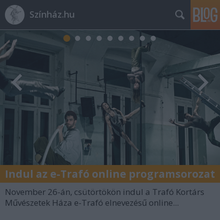
Színház.hu
Indul az e-Trafó online programsorozat
November 26-án, csütörtökön indul a Trafó Kortárs
Művészetek Háza e-Trafó elnevezésű online...