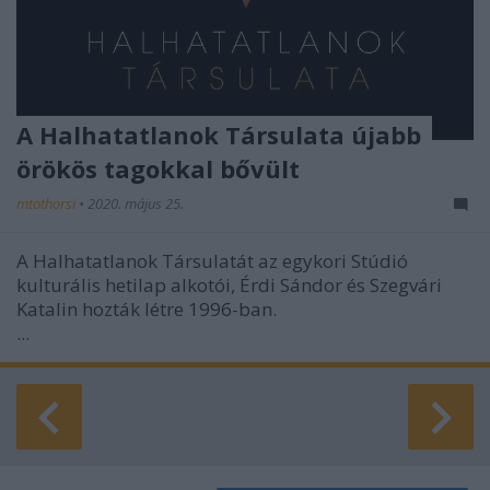
A Halhatatlanok Társulata újabb
örökös tagokkal bővült
mtothorsi
•
2020. május 25.
A Halhatatlanok Társulatát az egykori Stúdió
kulturális hetilap alkotói, Érdi Sándor és Szegvári
Katalin hozták létre 1996-ban.
...