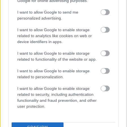
Google for online advertising purposes.
I want to allow Google to send me
personalized advertising.
I want to allow Google to enable storage
related to analytics like cookies on web or
device identifiers in apps.
I want to allow Google to enable storage
related to functionality of the website or app.
I want to allow Google to enable storage
related to personalization.
A pestisjárvány és a koronavírus
I want to allow Google to enable storage
related to security, including authentication
színháztörténeti találkozása
functionality and fraud prevention, and other
user protection.
mtothorsi
•
2020. június 02.
Csákányi Eszter és Kulka János is kamerát ragad a