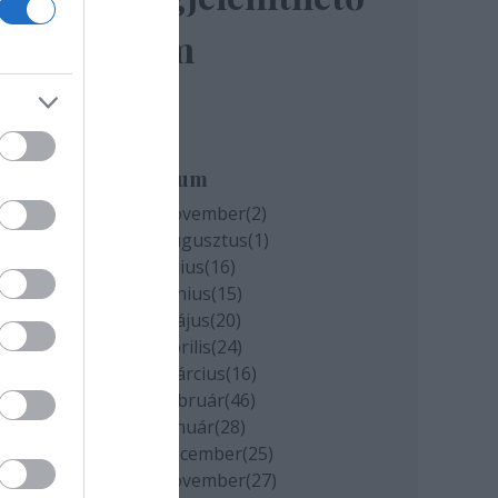
elem
miatt
k
Archívum
2020 november
(
2
)
2020 augusztus
(
1
)
cs
2020 július
(
16
)
2020 június
(
15
)
2020 május
(
20
)
2020 április
(
24
)
2020 március
(
16
)
2020 február
(
46
)
2020 január
(
28
)
2019 december
(
25
)
2019 november
(
27
)