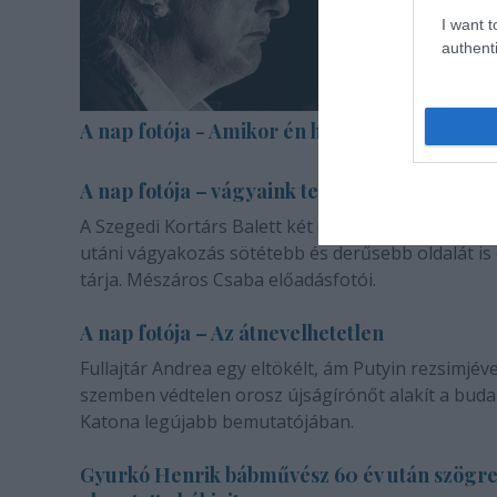
I want t
authenti
A nap fotója - Amikor én halott voltam
A nap fotója – vágyaink természetéről
A Szegedi Kortárs Balett két darabja a másik emb
utáni vágyakozás sötétebb és derűsebb oldalát is
tárja. Mészáros Csaba előadásfotói.
A nap fotója – Az átnevelhetetlen
Fullajtár Andrea egy eltökélt, ám Putyin rezsimjéve
szemben védtelen orosz újságírónőt alakít a buda
Katona legújabb bemutatójában.
Gyurkó Henrik bábművész 60 év után szögr