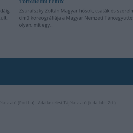
Történelmi remix
idáig
Zsurafszky Zoltán Magyar hősök, csaták és szerel
ult,
című koreográfiája a Magyar Nemzeti Táncegyütte
olyan, mit egy...
ékoztató (Port.hu)
Adatkezelési Tájékoztató (Inda-labs Zrt.)