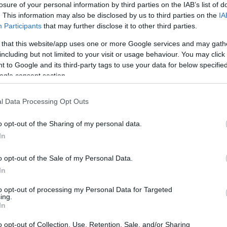
losure of your personal information by third parties on the IAB’s list of
. This information may also be disclosed by us to third parties on the
IA
Participants
that may further disclose it to other third parties.
 that this website/app uses one or more Google services and may gath
including but not limited to your visit or usage behaviour. You may click 
 to Google and its third-party tags to use your data for below specifi
Sodró Eliza: "Színészként a katarzist nem
ogle consent section.
tudjuk garantálni"
l Data Processing Opt Outs
„Ilyen rendkívüli és teljesen egyedi helyzette
még nem kellett szembenéznünk.”
o opt-out of the Sharing of my personal data.
ok
Az Előadóművészi Jogvédő Iroda saját forrásából se
In
pad!
azokat az előadóművészeket, akik a koronavírus
o opt-out of the Sale of my Personal Data.
terjedését megakadályozó és érthető kormányzati
In
intézkedések mentén az elmaradó előadásaik miatt.
to opt-out of processing my Personal Data for Targeted
Őze Áron: „a színház élő műfaj, amelynek var
ing.
In
a művész és néző közvetlen találkozásában rej
o opt-out of Collection, Use, Retention, Sale, and/or Sharing
A Bartók Kamaraszínház és Művészetek Háza