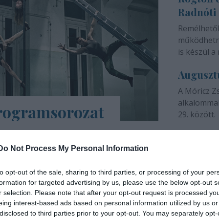
Radnóti
színházunk 
Remélhető
működhetne
is készül a 
Auguszt
A Móricz Z
alkalommal
programsorozat
29. között.
árs Művészetek Háza e-Trafó elnevezésű
a tartalmas, a digitális platformokon
Do Not Process My Personal Information
ások, online táncórák, live setek,
to opt-out of the sale, sharing to third parties, or processing of your per
formation for targeted advertising by us, please use the below opt-out s
INTERJÚ
r selection. Please note that after your opt-out request is processed y
eing interest-based ads based on personal information utilized by us or
disclosed to third parties prior to your opt-out. You may separately opt-