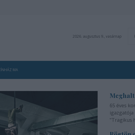
2026. augusztus 9., vasárnap
ZÍNHÁZ MA
Meghalt
65 éves ko
igazgatója 
"Tragikus 
méltatlan 
Rögtön d
adjuk tudtá