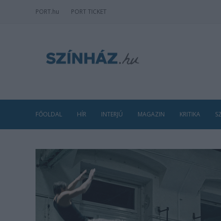
PORT
.hu
PORT TICKET
FŐOLDAL
HÍR
INTERJÚ
MAGAZIN
KRITIKA
S