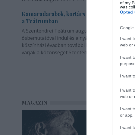
of my P
was col
Opted 
Kamaradarabok, kortárs drámák, koncertsz
a Teátrumban
Google 
A Szentendrei Teátrum augusztusban két
ősbemutatóval indul és a nyár végével sem zárul. 
I want t
kőszínházi évadban további bemutatók és előadá
web or d
várják a közönséget Szentendrén.
I want t
purpose
I want 
I want t
web or d
MAGAZIN
I want t
or app.
I want t