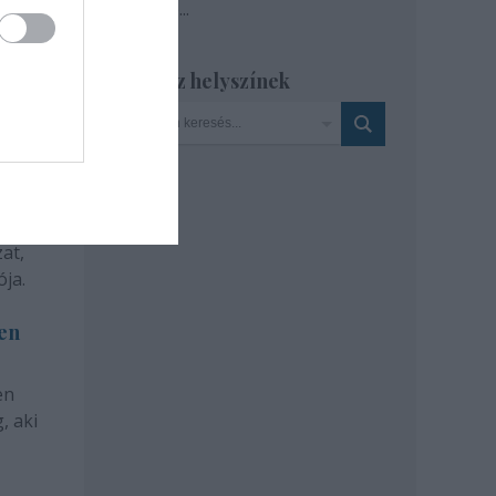
Tovább
...
Szinház helyszínek
at,
ja.
len
en
, aki