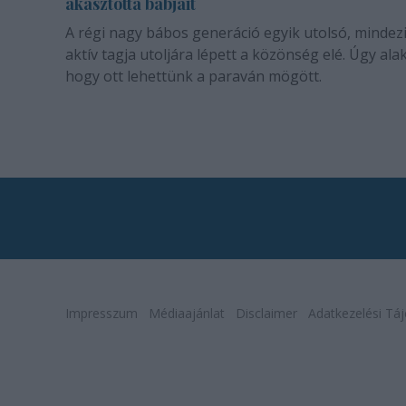
akasztotta bábjait
A régi nagy bábos generáció egyik utolsó, mindez
aktív tagja utoljára lépett a közönség elé. Úgy alak
hogy ott lehettünk a paraván mögött.
Impresszum
Médiaajánlat
Disclaimer
Adatkezelési Táj