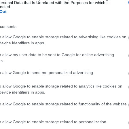
ersonal Data that Is Unrelated with the Purposes for which it
Magyarországon elsőként előleget fizet jövedelem
lected.
Out
ínház
nélkül maradt színészeinek a koronavírus-járvány 
bevezetett korlátozások időszaka alatt.
consents
Kovács András Péter: „Mindig átéreztem a
A
o allow Google to enable storage related to advertising like cookies on
humoristák társadalmi felelősségvállalásána
sok
evice identifiers in apps.
fontosságát”
Az országban az elsők között és talán a
o allow my user data to be sent to Google for online advertising
leghatásosabban szólította meg az embereket a
s.
koronavírus-járvány megfékezése érdekében Ková
András Péter karantén slágerével, amely pillanatok
to allow Google to send me personalized advertising.
alatt az...
o allow Google to enable storage related to analytics like cookies on
evice identifiers in apps.
KRITIKA
o allow Google to enable storage related to functionality of the website
o allow Google to enable storage related to personalization.