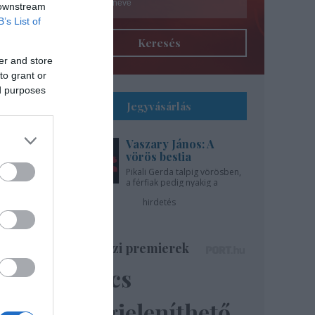
 downstream
B’s List of
Keresés
er and store
to grant or
ed purposes
Jegyvásárlás
Vaszary János: A
l
vörös bestia
Pikali Gerda talpig vörösben,
a férfiak pedig nyakig a
gíti
pácban - az Újszínházban!
hirdetés
..
Színházi premierek
Nincs
ázsa
lik”
megjeleníthető