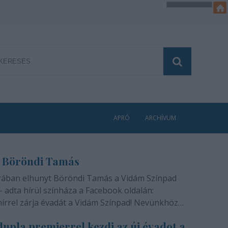
APRÓ
ARCHÍVUM
 Böröndi Tamás
rában elhunyt Böröndi Tamás a Vidám Színpad
- adta hírül színháza a Facebook oldalán:
hírrel zárja évadát a Vidám Színpad! Nevünkhöz
módon, szívünkben gyógyíthatatlan fájdalommal
upla premierrel kezdi az új évadot a
ra rajongóinak a felfoghatatlan hírt, hogy