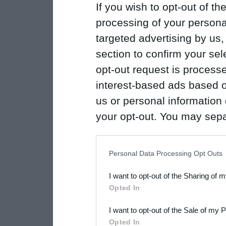
If you wish to opt-out of the
processing of your personal
targeted advertising by us
section to confirm your sel
opt-out request is proces
interest-based ads based o
us or personal information d
your opt-out. You may separ
disclosure of your personal
IAB’s list of downstream pa
Personal Data Processing Opt Outs
also be disclosed by us to 
I want to opt-out of the Sharing of 
Downstream Participants
th
Opted In
third parties.
I want to opt-out of the Sale of my 
Please note that this web
Opted In