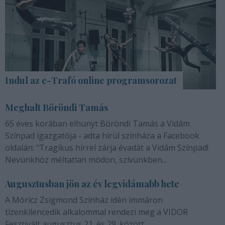
Indul az e-Trafó online programsorozat
Meghalt Böröndi Tamás
65 éves korában elhunyt Böröndi Tamás a Vidám
Színpad igazgatója - adta hírül színháza a Facebook
oldalán: "Tragikus hírrel zárja évadát a Vidám Színpad!
Nevünkhöz méltatlan módon, szívünkben...
Augusztusban jön az év legvidámabb hete
A Móricz Zsigmond Színház idén immáron
tizenkilencedik alkalommal rendezi meg a VIDOR
Fesztivált augusztus 21. és 29. között.