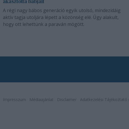
akasztotta bábjait
A régi nagy bábos generáció egyik utolsó, mindezidáig
aktív tagja utoljára lépett a közönség elé. Úgy alakult,
hogy ott lehettünk a paraván mögött.
Impresszum
Médiaajánlat
Disclaimer
Adatkezelési Tájékoztató 