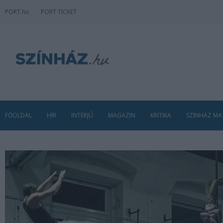
PORT
.hu
PORT TICKET
FŐOLDAL
HÍR
INTERJÚ
MAGAZIN
KRITIKA
SZÍNHÁZ MA