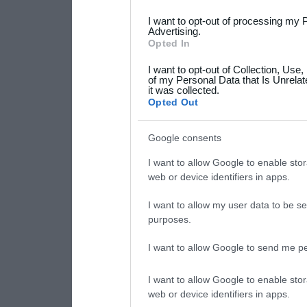
services and may gather an
I want to opt-out of processing my 
Advertising.
not limited to your visit o
Opted In
grant or deny consent to Go
I want to opt-out of Collection, Use
your data for below specif
of my Personal Data that Is Unrelat
it was collected.
consent section.
Opted Out
Google consents
I want to allow Google to enable stor
web or device identifiers in apps.
I want to allow my user data to be se
purposes.
I want to allow Google to send me pe
I want to allow Google to enable stor
web or device identifiers in apps.