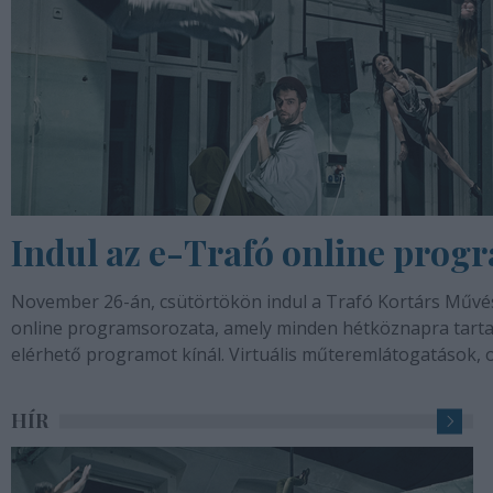
Indul az e-Trafó online prog
November 26-án, csütörtökön indul a Trafó Kortárs Művé
online programsorozata, amely minden hétköznapra tartal
elérhető programot kínál. Virtuális műteremlátogatások, on
performanszok, beszélgetések,...
HÍR