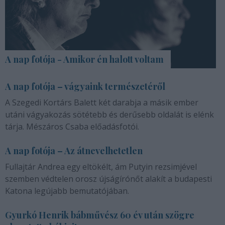
A nap fotója - Amikor én halott voltam
A nap fotója – vágyaink természetéről
A Szegedi Kortárs Balett két darabja a másik ember
utáni vágyakozás sötétebb és derűsebb oldalát is elénk
tárja. Mészáros Csaba előadásfotói.
A nap fotója – Az átnevelhetetlen
Fullajtár Andrea egy eltökélt, ám Putyin rezsimjével
szemben védtelen orosz újságírónőt alakít a budapesti
Katona legújabb bemutatójában.
Gyurkó Henrik bábművész 60 év után szögre