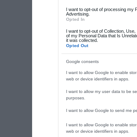
services and may gather an
I want to opt-out of processing my 
Advertising.
not limited to your visit o
Opted In
grant or deny consent to Go
I want to opt-out of Collection, Use
your data for below specif
of my Personal Data that Is Unrelat
it was collected.
consent section.
Opted Out
Google consents
I want to allow Google to enable stor
web or device identifiers in apps.
I want to allow my user data to be se
purposes.
I want to allow Google to send me pe
I want to allow Google to enable stor
web or device identifiers in apps.