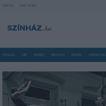
PORT
.hu
PORT TICKET
FŐOLDAL
HÍR
INTERJÚ
MAGAZIN
KRITIKA
SZÍNHÁZ MA