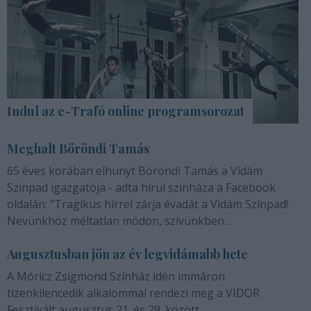
Indul az e-Trafó online programsorozat
Meghalt Böröndi Tamás
65 éves korában elhunyt Böröndi Tamás a Vidám
Színpad igazgatója - adta hírül színháza a Facebook
oldalán: "Tragikus hírrel zárja évadát a Vidám Színpad!
Nevünkhöz méltatlan módon, szívünkben...
Augusztusban jön az év legvidámabb hete
A Móricz Zsigmond Színház idén immáron
tizenkilencedik alkalommal rendezi meg a VIDOR
Fesztivált augusztus 21. és 29. között.