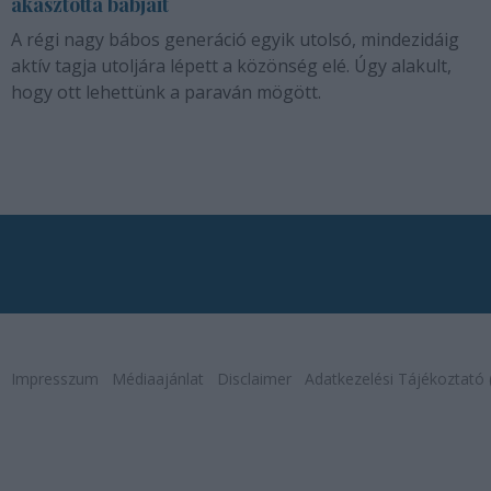
akasztotta bábjait
A régi nagy bábos generáció egyik utolsó, mindezidáig
aktív tagja utoljára lépett a közönség elé. Úgy alakult,
hogy ott lehettünk a paraván mögött.
Impresszum
Médiaajánlat
Disclaimer
Adatkezelési Tájékoztató 