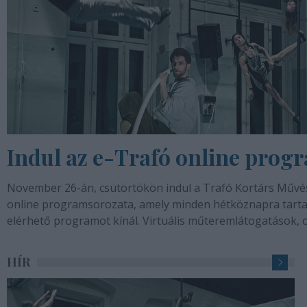
Indul az e-Trafó online prog
November 26-án, csütörtökön indul a Trafó Kortárs Művé
online programsorozata, amely minden hétköznapra tartal
elérhető programot kínál. Virtuális műteremlátogatások, on
performanszok, beszélgetések,...
HÍR