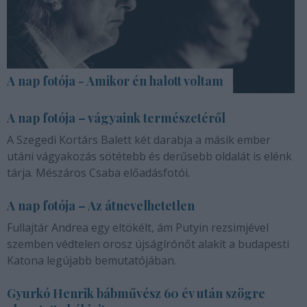
A nap fotója - Amikor én halott voltam
A nap fotója – vágyaink természetéről
A Szegedi Kortárs Balett két darabja a másik ember
utáni vágyakozás sötétebb és derűsebb oldalát is elénk
tárja. Mészáros Csaba előadásfotói.
A nap fotója – Az átnevelhetetlen
Fullajtár Andrea egy eltökélt, ám Putyin rezsimjével
szemben védtelen orosz újságírónőt alakít a budapesti
Katona legújabb bemutatójában.
Gyurkó Henrik bábművész 60 év után szögre