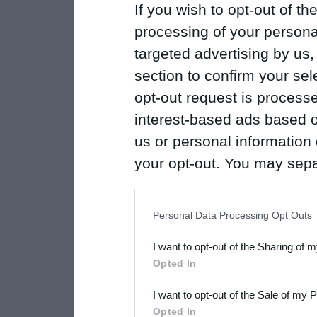
If you wish to opt-out of the
processing of your personal
targeted advertising by us
section to confirm your sel
opt-out request is proces
interest-based ads based o
us or personal information d
your opt-out. You may separ
disclosure of your personal
IAB’s list of downstream pa
Personal Data Processing Opt Outs
also be disclosed by us to 
I want to opt-out of the Sharing of 
Downstream Participants
th
Opted In
third parties.
I want to opt-out of the Sale of my 
Please note that this web
Opted In