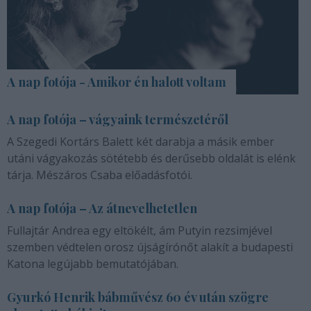
A nap fotója - Amikor én halott voltam
A nap fotója – vágyaink természetéről
A Szegedi Kortárs Balett két darabja a másik ember
utáni vágyakozás sötétebb és derűsebb oldalát is elénk
tárja. Mészáros Csaba előadásfotói.
A nap fotója – Az átnevelhetetlen
Fullajtár Andrea egy eltökélt, ám Putyin rezsimjével
szemben védtelen orosz újságírónőt alakít a budapesti
Katona legújabb bemutatójában.
Gyurkó Henrik bábművész 60 év után szögre