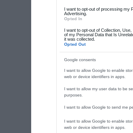
services and may gather an
I want to opt-out of processing my 
Advertising.
not limited to your visit o
Opted In
grant or deny consent to Go
I want to opt-out of Collection, Use
your data for below specif
of my Personal Data that Is Unrelat
it was collected.
consent section.
Opted Out
Google consents
I want to allow Google to enable stor
web or device identifiers in apps.
I want to allow my user data to be se
purposes.
I want to allow Google to send me pe
I want to allow Google to enable stor
web or device identifiers in apps.