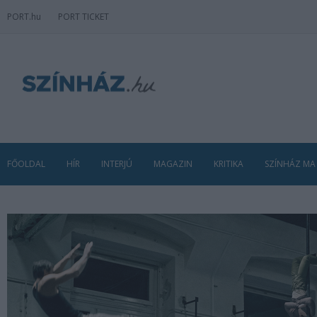
PORT
.hu
PORT TICKET
FŐOLDAL
HÍR
INTERJÚ
MAGAZIN
KRITIKA
SZÍNHÁZ MA