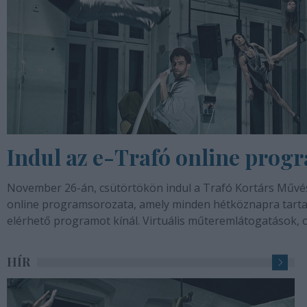
Indul az e-Trafó online prog
November 26-án, csütörtökön indul a Trafó Kortárs Művé
online programsorozata, amely minden hétköznapra tartal
elérhető programot kínál. Virtuális műteremlátogatások, on
performanszok, beszélgetések,...
HÍR