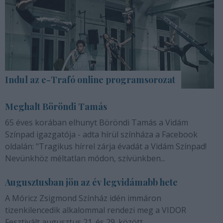
Indul az e-Trafó online programsorozat
Meghalt Böröndi Tamás
65 éves korában elhunyt Böröndi Tamás a Vidám
Színpad igazgatója - adta hírül színháza a Facebook
oldalán: "Tragikus hírrel zárja évadát a Vidám Színpad!
Nevünkhöz méltatlan módon, szívünkben...
Augusztusban jön az év legvidámabb hete
A Móricz Zsigmond Színház idén immáron
tizenkilencedik alkalommal rendezi meg a VIDOR
Fesztivált augusztus 21. és 29. között.