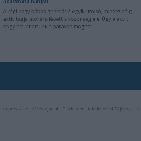
akasztotta bábjait
A régi nagy bábos generáció egyik utolsó, mindezidáig
aktív tagja utoljára lépett a közönség elé. Úgy alakult,
hogy ott lehettünk a paraván mögött.
Impresszum
Médiaajánlat
Disclaimer
Adatkezelési Tájékoztató 