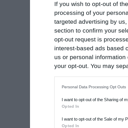
If you wish to opt-out of the
processing of your personal
targeted advertising by us
section to confirm your sel
opt-out request is proces
interest-based ads based o
us or personal information d
your opt-out. You may separ
disclosure of your personal
IAB’s list of downstream pa
Personal Data Processing Opt Outs
also be disclosed by us to 
I want to opt-out of the Sharing of 
Downstream Participants
th
Opted In
third parties.
I want to opt-out of the Sale of my 
Please note that this web
Opted In