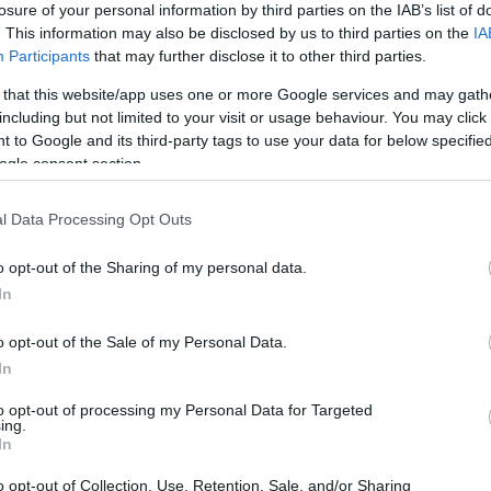
losure of your personal information by third parties on the IAB’s list of
. This information may also be disclosed by us to third parties on the
IA
Participants
that may further disclose it to other third parties.
 that this website/app uses one or more Google services and may gath
including but not limited to your visit or usage behaviour. You may click 
 to Google and its third-party tags to use your data for below specifi
Sodró Eliza: "Színészként a katarzist nem
ogle consent section.
tudjuk garantálni"
l Data Processing Opt Outs
„Ilyen rendkívüli és teljesen egyedi helyzette
még nem kellett szembenéznünk.”
o opt-out of the Sharing of my personal data.
ok
Az Előadóművészi Jogvédő Iroda saját forrásából se
In
pad!
azokat az előadóművészeket, akik a koronavírus
o opt-out of the Sale of my Personal Data.
terjedését megakadályozó és érthető kormányzati
In
intézkedések mentén az elmaradó előadásaik miatt.
to opt-out of processing my Personal Data for Targeted
Őze Áron: „a színház élő műfaj, amelynek var
ing.
In
a művész és néző közvetlen találkozásában rej
o opt-out of Collection, Use, Retention, Sale, and/or Sharing
A Bartók Kamaraszínház és Művészetek Háza