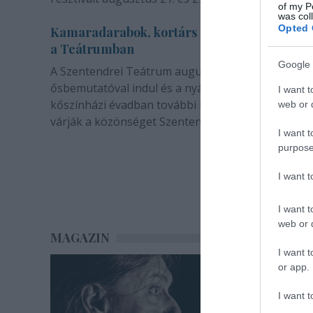
of my P
was col
Opted 
Kamaradarabok, kortárs drámák, koncertsz
a Teátrumban
Google 
A Szentendrei Teátrum augusztusban két
ősbemutatóval indul és a nyár végével sem zárul. 
I want t
kőszínházi évadban további bemutatók és előadá
web or d
várják a közönséget Szentendrén.
I want t
purpose
I want 
I want t
web or d
MAGAZIN
I want t
or app.
I want t