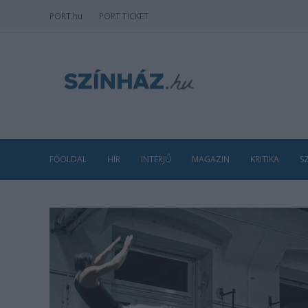
PORT
.hu
PORT TICKET
FŐOLDAL
HÍR
INTERJÚ
MAGAZIN
KRITIKA
S