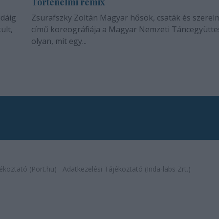
Történelmi remix
idáig
Zsurafszky Zoltán Magyar hősök, csaták és szerel
ult,
című koreográfiája a Magyar Nemzeti Táncegyütte
olyan, mit egy...
ékoztató (Port.hu)
Adatkezelési Tájékoztató (Inda-labs Zrt.)