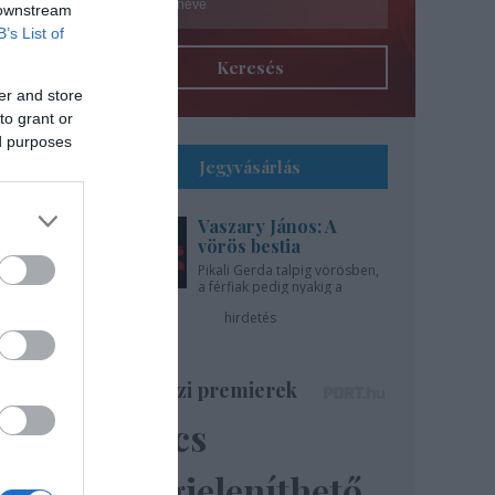
 downstream
B’s List of
Keresés
er and store
to grant or
ed purposes
Jegyvásárlás
Vaszary János: A
l
vörös bestia
Pikali Gerda talpig vörösben,
a férfiak pedig nyakig a
gíti
pácban - az Újszínházban!
hirdetés
..
Színházi premierek
Nincs
ázsa
lik”
megjeleníthető