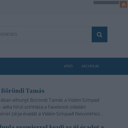
APRÓ
ARCHÍVUM
 Böröndi Tamás
rában elhunyt Böröndi Tamás a Vidám Színpad
- adta hírül színháza a Facebook oldalán:
hírrel zárja évadát a Vidám Színpad! Nevünkhöz
módon, szívünkben gyógyíthatatlan fájdalommal
upla premierrel kezdi az új évadot a
ra rajongóinak a felfoghatatlan hírt, hogy