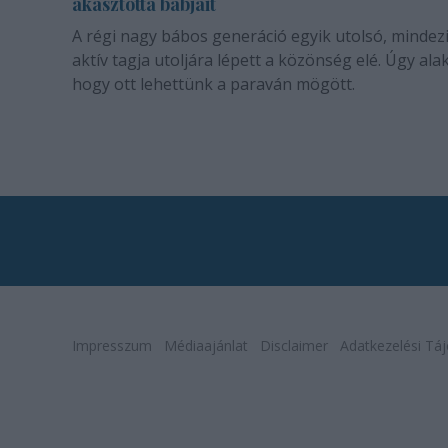
akasztotta bábjait
A régi nagy bábos generáció egyik utolsó, mindez
aktív tagja utoljára lépett a közönség elé. Úgy alak
hogy ott lehettünk a paraván mögött.
Impresszum
Médiaajánlat
Disclaimer
Adatkezelési Táj