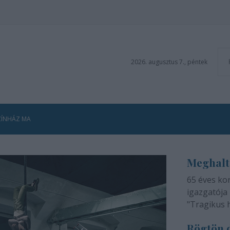
2026. augusztus 7., péntek
ZÍNHÁZ MA
Meghalt
65 éves ko
igazgatója 
"Tragikus 
méltatlan 
Rögtön d
adjuk tudtá