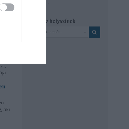
Tovább
...
Szinház helyszínek
at,
ja.
len
en
, aki