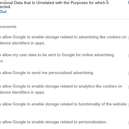
ersonal Data that Is Unrelated with the Purposes for which it
Magyarországon elsőként előleget fizet jövedelem
lected.
Out
ínház
nélkül maradt színészeinek a koronavírus-járvány 
bevezetett korlátozások időszaka alatt.
consents
Kovács András Péter: „Mindig átéreztem a
A
o allow Google to enable storage related to advertising like cookies on
humoristák társadalmi felelősségvállalásána
sok
evice identifiers in apps.
fontosságát”
Az országban az elsők között és talán a
o allow my user data to be sent to Google for online advertising
leghatásosabban szólította meg az embereket a
s.
koronavírus-járvány megfékezése érdekében Ková
András Péter karantén slágerével, amely pillanatok
to allow Google to send me personalized advertising.
alatt az...
o allow Google to enable storage related to analytics like cookies on
evice identifiers in apps.
KRITIKA
o allow Google to enable storage related to functionality of the website
o allow Google to enable storage related to personalization.