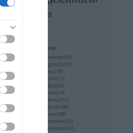
elem
miatt
k
Archívum
2020 november
(
2
)
2020 augusztus
(
1
)
cs
2020 július
(
16
)
2020 június
(
15
)
2020 május
(
20
)
2020 április
(
24
)
2020 március
(
16
)
2020 február
(
46
)
2020 január
(
28
)
2019 december
(
25
)
2019 november
(
27
)