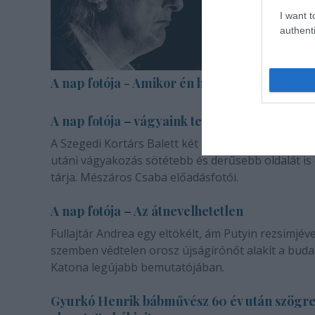
I want t
authenti
A nap fotója - Amikor én halott voltam
A nap fotója – vágyaink természetéről
A Szegedi Kortárs Balett két darabja a másik emb
utáni vágyakozás sötétebb és derűsebb oldalát is
tárja. Mészáros Csaba előadásfotói.
A nap fotója – Az átnevelhetetlen
Fullajtár Andrea egy eltökélt, ám Putyin rezsimjéve
szemben védtelen orosz újságírónőt alakít a buda
Katona legújabb bemutatójában.
Gyurkó Henrik bábművész 60 év után szögr