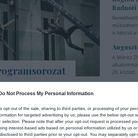
Radnóti
színházunk 
Remélhető
működhetne
is készül a 
Auguszt
A Móricz Z
alkalommal
programsorozat
29. között.
árs Művészetek Háza e-Trafó elnevezésű
a tartalmas, a digitális platformokon
Do Not Process My Personal Information
ások, online táncórák, live setek,
to opt-out of the sale, sharing to third parties, or processing of your per
formation for targeted advertising by us, please use the below opt-out s
INTERJÚ
r selection. Please note that after your opt-out request is processed y
eing interest-based ads based on personal information utilized by us or
disclosed to third parties prior to your opt-out. You may separately opt-