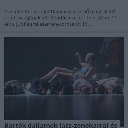
A Szigligeti Társulat Bányavirág című nagysikerű
produkciójának 50. előadására kerül sor július 11-
én: a jubileumi eseménysorozatot 19 ...
Bartók dallamok jazz-zenekarral és