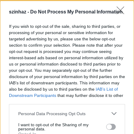
szinhaz -
Do Not Process My Personal Information
If you wish to opt-out of the sale, sharing to third parties, or
Épül a Dóm téri szabadtéri színpad
processing of your personal or sensitive information for
targeted advertising by us, please use the below opt-out
mtothorsi
•
2020. július 16.
section to confirm your selection. Please note that after your
opt-out request is processed you may continue seeing
Megkezdődött a Szegedi Szabadtéri Játékok Dóm
interest-based ads based on personal information utilized by
téri játszóhelyének építése. A fesztivál ikonikus
us or personal information disclosed to third parties prior to
helyszínének számító téren elsőként ...
your opt-out. You may separately opt-out of the further
disclosure of your personal information by third parties on the
IAB’s list of downstream participants. This information may
also be disclosed by us to third parties on the
IAB’s List of
Downstream Participants
that may further disclose it to other
third parties.
Please note that this website/app uses one or more Google
Personal Data Processing Opt Outs
services and may gather and store information including but
not limited to your visit or usage behaviour. You may click to
I want to opt-out of the Sharing of my
personal data.
grant or deny consent to Google and its third-party tags to