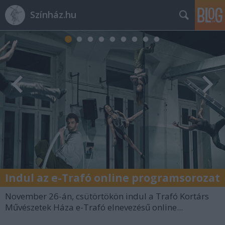
Színház.hu
Indul az e-Trafó online programsorozat
November 26-án, csütörtökön indul a Trafó Kortárs
Művészetek Háza e-Trafó elnevezésű online...