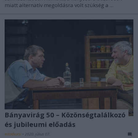
miatt alternatív megoldásra volt szükség a ...
Bányavirág 50 – Közönségtalálkozó
és jubileumi előadás
mtothorsi
•
2020. július 07.