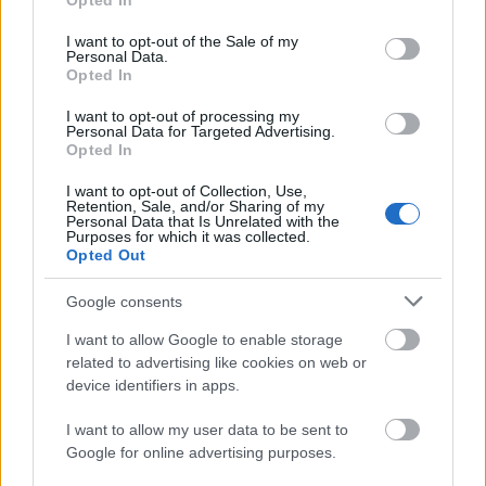
Opted In
use your data for below specified purposes in below Google
consent section.
I want to opt-out of the Sale of my
Personal Data.
Opted In
I want to opt-out of processing my
Personal Data for Targeted Advertising.
„Csonka évadot zárni nem felemelő
Opted In
érzés"
I want to opt-out of Collection, Use,
Retention, Sale, and/or Sharing of my
mtothorsi
•
2020. július 15.
Personal Data that Is Unrelated with the
Purposes for which it was collected.
Opted Out
Megtartotta évadzáró társulati ülését a Tomcsa
Sándor Színház. A világjárvány próbára tette az
Google consents
egész társulatot, de ennek ellenére ...
I want to allow Google to enable storage
related to advertising like cookies on web or
device identifiers in apps.
I want to allow my user data to be sent to
Google for online advertising purposes.