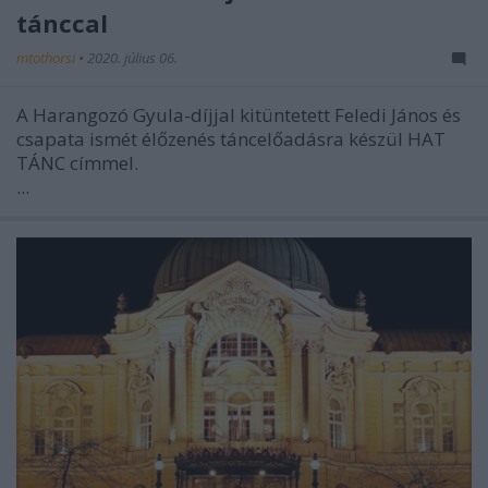
tánccal
mtothorsi
•
2020. július 06.
A Harangozó Gyula-díjjal kitüntetett Feledi János és
csapata ismét élőzenés táncelőadásra készül HAT
TÁNC címmel.
...