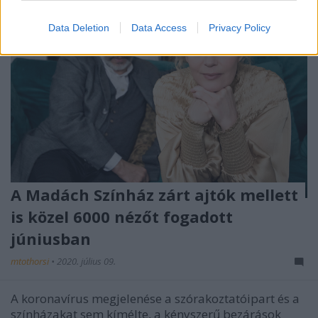
Data Deletion
Data Access
Privacy Policy
A Madách Színház zárt ajtók mellett
is közel 6000 nézőt fogadott
júniusban
mtothorsi
•
2020. július 09.
A koronavírus megjelenése a szórakoztatóipart és a
színházakat sem kímélte, a kényszerű bezárások