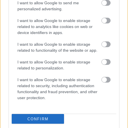
I want to allow Google to send me
personalized advertising.
I want to allow Google to enable storage
related to analytics like cookies on web or
device identifiers in apps.
I want to allow Google to enable storage
related to functionality of the website or app.
"Csak engedjenek át a határon,
I want to allow Google to enable storage
jövünk!"
related to personalization.
mtothorsi
•
2020. július 13.
I want to allow Google to enable storage
related to security, including authentication
Augusztus 21. és 29. között, a tervezett és már
functionality and fraud prevention, and other
meghirdetett versenyprogrammal, magas művészi
user protection.
értékű fesztiválkínálattal, és három workshoppal ...
CONFIRM