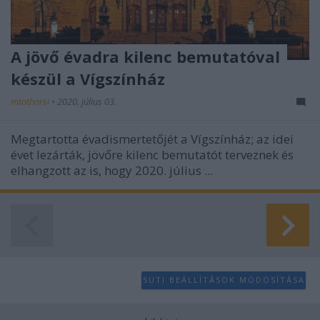
A jövő évadra kilenc bemutatóval
készül a Vígszínház
mtothorsi
•
2020. július 03.
Megtartotta évadismertetőjét a Vígszínház; az idei
évet lezárták, jövőre kilenc bemutatót terveznek és
elhangzott az is, hogy 2020. július ...
SÜTI BEÁLLÍTÁSOK MÓDOSÍTÁSA