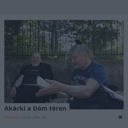
Akárki a Dóm téren
mtothorsi
•
2020. július 23.