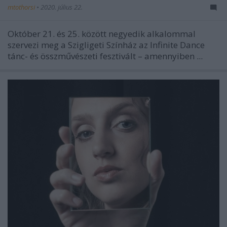
mtothorsi
•
2020. július 22.
Október 21. és 25. között negyedik alkalommal
szervezi meg a Szigligeti Színház az Infinite Dance
tánc- és összművészeti fesztivált – amennyiben ...