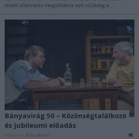
miatt alternatív megoldásra volt szükség a ...
Bányavirág 50 – Közönségtalálkozó
és jubileumi előadás
mtothorsi
•
2020. július 07.