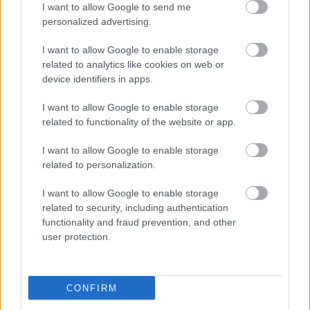
I want to allow Google to send me
personalized advertising.
I want to allow Google to enable storage
related to analytics like cookies on web or
device identifiers in apps.
I want to allow Google to enable storage
related to functionality of the website or app.
"Csak engedjenek át a határon,
I want to allow Google to enable storage
jövünk!"
related to personalization.
mtothorsi
•
2020. július 13.
I want to allow Google to enable storage
related to security, including authentication
Augusztus 21. és 29. között, a tervezett és már
functionality and fraud prevention, and other
meghirdetett versenyprogrammal, magas művészi
user protection.
értékű fesztiválkínálattal, és három workshoppal ...
CONFIRM