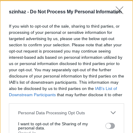
szinhaz -
Do Not Process My Personal Information
If you wish to opt-out of the sale, sharing to third parties, or
Épül a Dóm téri szabadtéri színpad
processing of your personal or sensitive information for
targeted advertising by us, please use the below opt-out
mtothorsi
•
2020. július 16.
section to confirm your selection. Please note that after your
opt-out request is processed you may continue seeing
Megkezdődött a Szegedi Szabadtéri Játékok Dóm
interest-based ads based on personal information utilized by
téri játszóhelyének építése. A fesztivál ikonikus
us or personal information disclosed to third parties prior to
helyszínének számító téren elsőként ...
your opt-out. You may separately opt-out of the further
disclosure of your personal information by third parties on the
IAB’s list of downstream participants. This information may
also be disclosed by us to third parties on the
IAB’s List of
Downstream Participants
that may further disclose it to other
third parties.
Please note that this website/app uses one or more Google
Personal Data Processing Opt Outs
services and may gather and store information including but
not limited to your visit or usage behaviour. You may click to
I want to opt-out of the Sharing of my
personal data.
grant or deny consent to Google and its third-party tags to