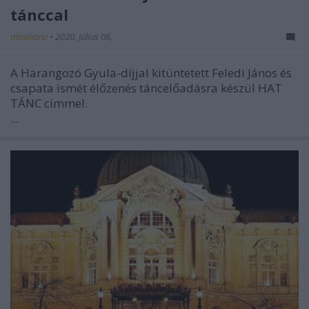
tánccal
mtothorsi
•
2020. július 06.
A Harangozó Gyula-díjjal kitüntetett Feledi János és
csapata ismét élőzenés táncelőadásra készül HAT
TÁNC címmel.
...