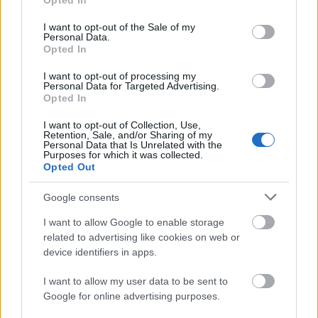
Opted In
use your data for below specified purposes in below Google
consent section.
I want to opt-out of the Sale of my
Personal Data.
Opted In
I want to opt-out of processing my
Personal Data for Targeted Advertising.
„Csonka évadot zárni nem felemelő
Opted In
érzés"
I want to opt-out of Collection, Use,
Retention, Sale, and/or Sharing of my
mtothorsi
•
2020. július 15.
Personal Data that Is Unrelated with the
Purposes for which it was collected.
Opted Out
Megtartotta évadzáró társulati ülését a Tomcsa
Sándor Színház. A világjárvány próbára tette az
Google consents
egész társulatot, de ennek ellenére ...
I want to allow Google to enable storage
related to advertising like cookies on web or
device identifiers in apps.
I want to allow my user data to be sent to
Google for online advertising purposes.