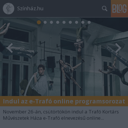
Színház.hu
Indul az e-Trafó online programsorozat
November 26-án, csütörtökön indul a Trafó Kortárs
Művészetek Háza e-Trafó elnevezésű online...