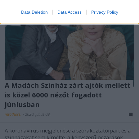
Data Deletion
Data Access
Privacy Policy
A Madách Színház zárt ajtók mellett
is közel 6000 nézőt fogadott
júniusban
mtothorsi
•
2020. július 09.
A koronavírus megjelenése a szórakoztatóipart és a
színházakat sem kímélte, a kényszerű bezárások