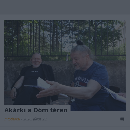
Akárki a Dóm téren
mtothorsi
•
2020. július 23.