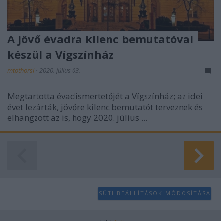
A jövő évadra kilenc bemutatóval
készül a Vígszínház
mtothorsi
•
2020. július 03.
Megtartotta évadismertetőjét a Vígszínház; az idei
évet lezárták, jövőre kilenc bemutatót terveznek és
elhangzott az is, hogy 2020. július ...
SÜTI BEÁLLÍTÁSOK MÓDOSÍTÁSA