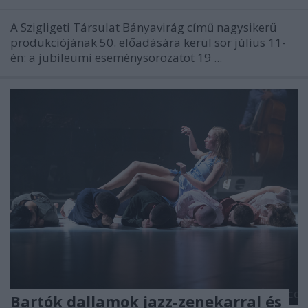
A Szigligeti Társulat Bányavirág című nagysikerű
produkciójának 50. előadására kerül sor július 11-
én: a jubileumi eseménysorozatot 19 ...
Bartók dallamok jazz-zenekarral és