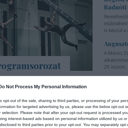
Radnóti
színházunk 
Remélhető
működhetne
is készül a 
Auguszt
A Móricz Z
alkalommal
programsorozat
29. között.
árs Művészetek Háza e-Trafó elnevezésű
a tartalmas, a digitális platformokon
Do Not Process My Personal Information
ások, online táncórák, live setek,
to opt-out of the sale, sharing to third parties, or processing of your per
formation for targeted advertising by us, please use the below opt-out s
INTERJÚ
r selection. Please note that after your opt-out request is processed y
eing interest-based ads based on personal information utilized by us or
disclosed to third parties prior to your opt-out. You may separately opt-