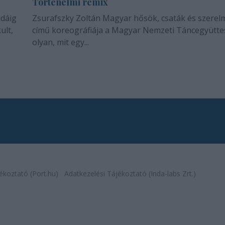
Történelmi remix
idáig
Zsurafszky Zoltán Magyar hősök, csaták és szerel
ult,
című koreográfiája a Magyar Nemzeti Táncegyütte
olyan, mit egy...
ékoztató (Port.hu)
Adatkezelési Tájékoztató (Inda-labs Zrt.)