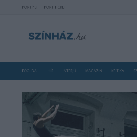
PORT
.hu
PORT TICKET
FŐOLDAL
HÍR
INTERJÚ
MAGAZIN
KRITIKA
S