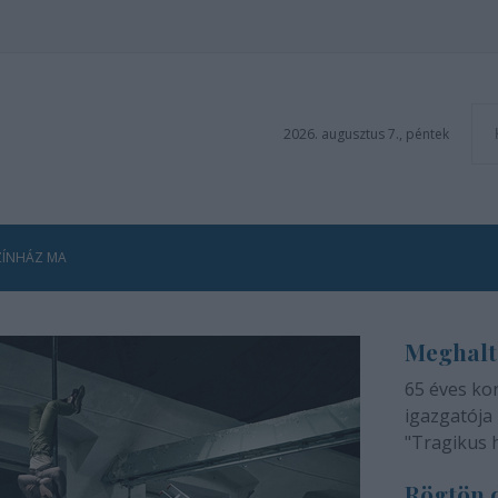
2026. augusztus 7., péntek
ZÍNHÁZ MA
Meghalt
65 éves ko
igazgatója 
"Tragikus 
méltatlan 
Rögtön d
adjuk tudtá