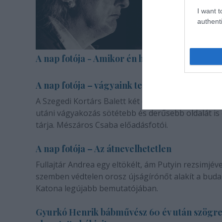
I want t
authenti
A nap fotója - Amikor én halott voltam
A nap fotója – vágyaink természetéről
A Szegedi Kortárs Balett két darabja a másik emb
utáni vágyakozás sötétebb és derűsebb oldalát is
tárja. Mészáros Csaba előadásfotói.
A nap fotója – Az átnevelhetetlen
Fullajtár Andrea egy eltökélt, ám Putyin rezsimjéve
szemben védtelen orosz újságírónőt alakít a buda
Katona legújabb bemutatójában.
Gyurkó Henrik bábművész 60 év után szögr