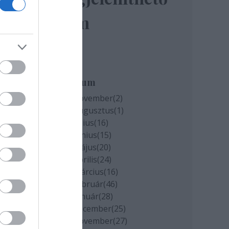
elem
miatt
k
Archívum
2020 november
(
2
)
2020 augusztus
(
1
)
cs
2020 július
(
16
)
2020 június
(
15
)
2020 május
(
20
)
2020 április
(
24
)
2020 március
(
16
)
2020 február
(
46
)
2020 január
(
28
)
2019 december
(
25
)
2019 november
(
27
)