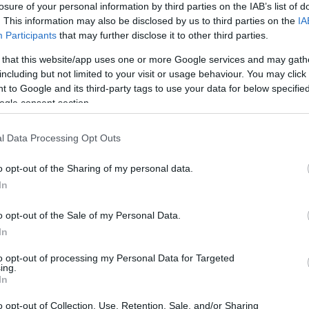
losure of your personal information by third parties on the IAB’s list of
. This information may also be disclosed by us to third parties on the
IA
Participants
that may further disclose it to other third parties.
 that this website/app uses one or more Google services and may gath
including but not limited to your visit or usage behaviour. You may click 
 to Google and its third-party tags to use your data for below specifi
Sodró Eliza: "Színészként a katarzist nem
ogle consent section.
tudjuk garantálni"
l Data Processing Opt Outs
„Ilyen rendkívüli és teljesen egyedi helyzette
még nem kellett szembenéznünk.”
o opt-out of the Sharing of my personal data.
ok
Az Előadóművészi Jogvédő Iroda saját forrásából se
In
pad!
azokat az előadóművészeket, akik a koronavírus
o opt-out of the Sale of my Personal Data.
terjedését megakadályozó és érthető kormányzati
In
intézkedések mentén az elmaradó előadásaik miatt.
to opt-out of processing my Personal Data for Targeted
Őze Áron: „a színház élő műfaj, amelynek var
ing.
In
a művész és néző közvetlen találkozásában rej
o opt-out of Collection, Use, Retention, Sale, and/or Sharing
A Bartók Kamaraszínház és Művészetek Háza