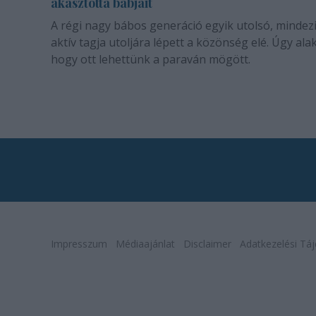
akasztotta bábjait
A régi nagy bábos generáció egyik utolsó, mindez
aktív tagja utoljára lépett a közönség elé. Úgy alak
hogy ott lehettünk a paraván mögött.
Impresszum
Médiaajánlat
Disclaimer
Adatkezelési Táj