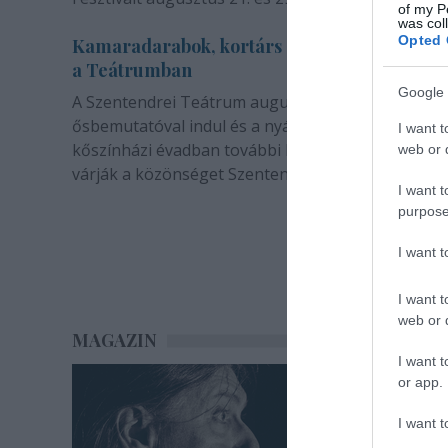
of my P
was col
Opted 
Kamaradarabok, kortárs drámák, koncertsz
a Teátrumban
Google 
A Szentendrei Teátrum augusztusban két
ősbemutatóval indul és a nyár végével sem zárul. 
I want t
kőszínházi évadban további bemutatók és előadá
web or d
várják a közönséget Szentendrén.
I want t
purpose
I want 
I want t
web or d
MAGAZIN
I want t
or app.
I want t