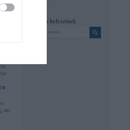
Tovább
...
Szinház helyszínek
at,
ja.
len
en
, aki