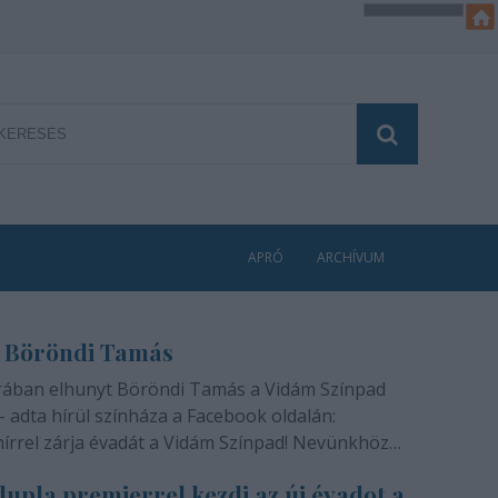
APRÓ
ARCHÍVUM
 Böröndi Tamás
rában elhunyt Böröndi Tamás a Vidám Színpad
- adta hírül színháza a Facebook oldalán:
hírrel zárja évadát a Vidám Színpad! Nevünkhöz
módon, szívünkben gyógyíthatatlan fájdalommal
upla premierrel kezdi az új évadot a
ra rajongóinak a felfoghatatlan hírt, hogy