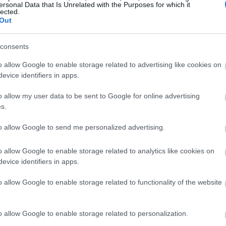
ersonal Data that Is Unrelated with the Purposes for which it
Magyarországon elsőként előleget fizet jövedelem
lected.
Out
ínház
nélkül maradt színészeinek a koronavírus-járvány 
bevezetett korlátozások időszaka alatt.
consents
Kovács András Péter: „Mindig átéreztem a
A
o allow Google to enable storage related to advertising like cookies on
humoristák társadalmi felelősségvállalásána
sok
evice identifiers in apps.
fontosságát”
Az országban az elsők között és talán a
o allow my user data to be sent to Google for online advertising
leghatásosabban szólította meg az embereket a
s.
koronavírus-járvány megfékezése érdekében Ková
András Péter karantén slágerével, amely pillanatok
to allow Google to send me personalized advertising.
alatt az...
o allow Google to enable storage related to analytics like cookies on
evice identifiers in apps.
KRITIKA
o allow Google to enable storage related to functionality of the website
o allow Google to enable storage related to personalization.