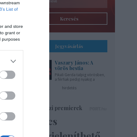
 downstream
B’s List of
Keresés
er and store
to grant or
ed purposes
Jegyvásárlás
Vaszary János: A
l
vörös bestia
Pikali Gerda talpig vörösben,
a férfiak pedig nyakig a
gíti
pácban - az Újszínházban!
hirdetés
..
Színházi premierek
Nincs
ázsa
lik”
megjeleníthető