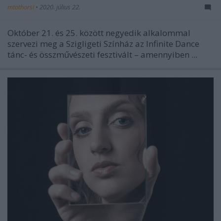
mtothorsi
•
2020. július 22.
Október 21. és 25. között negyedik alkalommal
szervezi meg a Szigligeti Színház az Infinite Dance
tánc- és összművészeti fesztivált – amennyiben ...