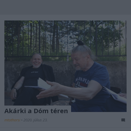
Akárki a Dóm téren
mtothorsi
•
2020. július 23.