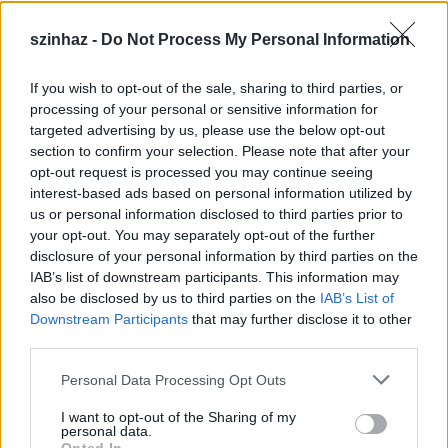
szinhaz -
Do Not Process My Personal Information
If you wish to opt-out of the sale, sharing to third parties, or
Épül a Dóm téri szabadtéri színpad
processing of your personal or sensitive information for
targeted advertising by us, please use the below opt-out
mtothorsi
•
2020. július 16.
section to confirm your selection. Please note that after your
opt-out request is processed you may continue seeing
Megkezdődött a Szegedi Szabadtéri Játékok Dóm
interest-based ads based on personal information utilized by
téri játszóhelyének építése. A fesztivál ikonikus
us or personal information disclosed to third parties prior to
helyszínének számító téren elsőként ...
your opt-out. You may separately opt-out of the further
disclosure of your personal information by third parties on the
IAB’s list of downstream participants. This information may
also be disclosed by us to third parties on the
IAB’s List of
Downstream Participants
that may further disclose it to other
third parties.
Please note that this website/app uses one or more Google
Personal Data Processing Opt Outs
services and may gather and store information including but
not limited to your visit or usage behaviour. You may click to
I want to opt-out of the Sharing of my
personal data.
grant or deny consent to Google and its third-party tags to