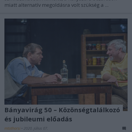
miatt alternatív megoldásra volt szükség a ...
Bányavirág 50 – Közönségtalálkozó
és jubileumi előadás
mtothorsi
•
2020. július 07.