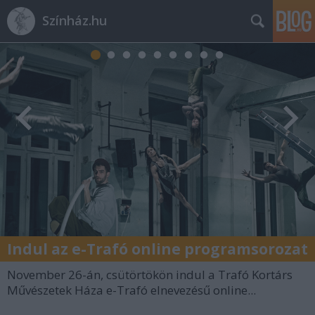
Színház.hu
Indul az e-Trafó online programsorozat
November 26-án, csütörtökön indul a Trafó Kortárs
Művészetek Háza e-Trafó elnevezésű online...