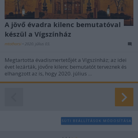
A jövő évadra kilenc bemutatóval
készül a Vígszínház
mtothorsi
•
2020. július 03.
Megtartotta évadismertetőjét a Vígszínház; az idei
évet lezárták, jövőre kilenc bemutatót terveznek és
elhangzott az is, hogy 2020. július ...
SÜTI BEÁLLÍTÁSOK MÓDOSÍTÁSA