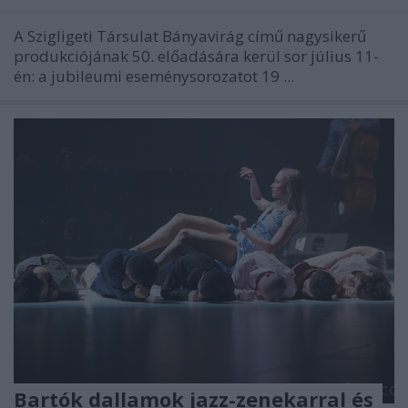
A Szigligeti Társulat Bányavirág című nagysikerű
produkciójának 50. előadására kerül sor július 11-
én: a jubileumi eseménysorozatot 19 ...
Bartók dallamok jazz-zenekarral és