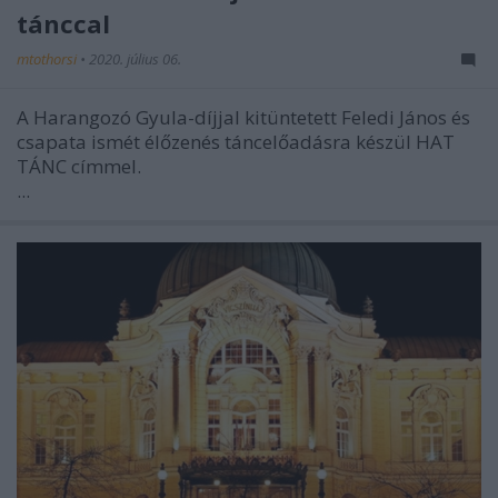
tánccal
mtothorsi
•
2020. július 06.
A Harangozó Gyula-díjjal kitüntetett Feledi János és
csapata ismét élőzenés táncelőadásra készül HAT
TÁNC címmel.
...