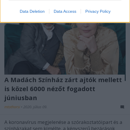
Data Deletion
Data Access
Privacy Policy
A Madách Színház zárt ajtók mellett
is közel 6000 nézőt fogadott
júniusban
mtothorsi
•
2020. július 09.
A koronavírus megjelenése a szórakoztatóipart és a
színházakat sem kímélte, a kényszerű bezárások