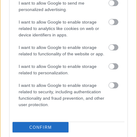
I want to allow Google to send me
personalized advertising.
I want to allow Google to enable storage
related to analytics like cookies on web or
device identifiers in apps.
I want to allow Google to enable storage
related to functionality of the website or app.
"Csak engedjenek át a határon,
I want to allow Google to enable storage
jövünk!"
related to personalization.
mtothorsi
•
2020. július 13.
I want to allow Google to enable storage
related to security, including authentication
Augusztus 21. és 29. között, a tervezett és már
functionality and fraud prevention, and other
meghirdetett versenyprogrammal, magas művészi
user protection.
értékű fesztiválkínálattal, és három workshoppal ...
CONFIRM