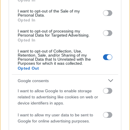
Opted In
use your data for below specified purposes in below Google
consent section.
I want to opt-out of the Sale of my
Personal Data.
Opted In
I want to opt-out of processing my
Personal Data for Targeted Advertising.
„Csonka évadot zárni nem felemelő
Opted In
érzés"
I want to opt-out of Collection, Use,
Retention, Sale, and/or Sharing of my
mtothorsi
•
2020. július 15.
Personal Data that Is Unrelated with the
Purposes for which it was collected.
Opted Out
Megtartotta évadzáró társulati ülését a Tomcsa
Sándor Színház. A világjárvány próbára tette az
Google consents
egész társulatot, de ennek ellenére ...
I want to allow Google to enable storage
related to advertising like cookies on web or
device identifiers in apps.
I want to allow my user data to be sent to
Google for online advertising purposes.