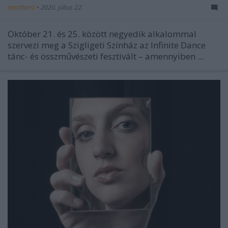
mtothorsi
•
2020. július 22.
Október 21. és 25. között negyedik alkalommal
szervezi meg a Szigligeti Színház az Infinite Dance
tánc- és összművészeti fesztivált – amennyiben ...