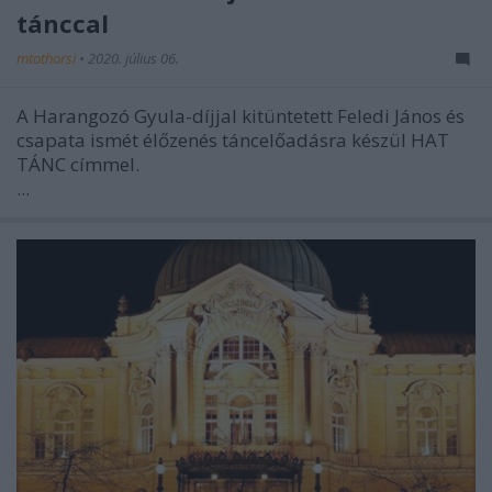
tánccal
mtothorsi
•
2020. július 06.
A Harangozó Gyula-díjjal kitüntetett Feledi János és
csapata ismét élőzenés táncelőadásra készül HAT
TÁNC címmel.
...