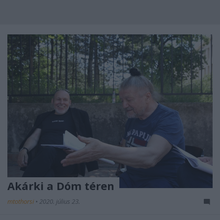
Akárki a Dóm téren
mtothorsi
•
2020. július 23.