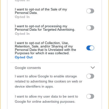
Opted In
use your data for below specified purposes in below Google
consent section.
I want to opt-out of the Sale of my
Personal Data.
Opted In
I want to opt-out of processing my
Personal Data for Targeted Advertising.
„Csonka évadot zárni nem felemelő
Opted In
érzés"
I want to opt-out of Collection, Use,
Retention, Sale, and/or Sharing of my
mtothorsi
•
2020. július 15.
Personal Data that Is Unrelated with the
Purposes for which it was collected.
Opted Out
Megtartotta évadzáró társulati ülését a Tomcsa
Sándor Színház. A világjárvány próbára tette az
Google consents
egész társulatot, de ennek ellenére ...
I want to allow Google to enable storage
related to advertising like cookies on web or
device identifiers in apps.
I want to allow my user data to be sent to
Google for online advertising purposes.