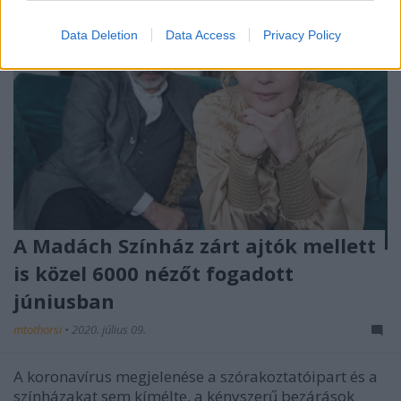
Data Deletion
Data Access
Privacy Policy
A Madách Színház zárt ajtók mellett
is közel 6000 nézőt fogadott
júniusban
mtothorsi
•
2020. július 09.
A koronavírus megjelenése a szórakoztatóipart és a
színházakat sem kímélte, a kényszerű bezárások