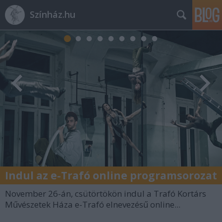
Színház.hu
Indul az e-Trafó online programsorozat
November 26-án, csütörtökön indul a Trafó Kortárs
Művészetek Háza e-Trafó elnevezésű online...