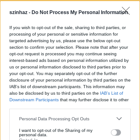
szinhaz -
Do Not Process My Personal Information
If you wish to opt-out of the sale, sharing to third parties, or
Épül a Dóm téri szabadtéri színpad
processing of your personal or sensitive information for
targeted advertising by us, please use the below opt-out
mtothorsi
•
2020. július 16.
section to confirm your selection. Please note that after your
opt-out request is processed you may continue seeing
Megkezdődött a Szegedi Szabadtéri Játékok Dóm
interest-based ads based on personal information utilized by
téri játszóhelyének építése. A fesztivál ikonikus
us or personal information disclosed to third parties prior to
helyszínének számító téren elsőként ...
your opt-out. You may separately opt-out of the further
disclosure of your personal information by third parties on the
IAB’s list of downstream participants. This information may
also be disclosed by us to third parties on the
IAB’s List of
Downstream Participants
that may further disclose it to other
third parties.
Please note that this website/app uses one or more Google
Personal Data Processing Opt Outs
services and may gather and store information including but
not limited to your visit or usage behaviour. You may click to
I want to opt-out of the Sharing of my
personal data.
grant or deny consent to Google and its third-party tags to