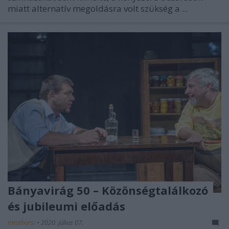
miatt alternatív megoldásra volt szükség a ...
Bányavirág 50 – Közönségtalálkozó
és jubileumi előadás
mtothorsi
•
2020. július 07.