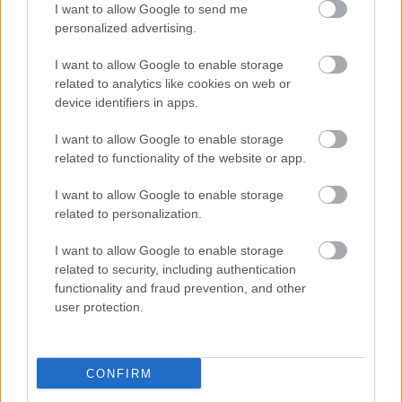
I want to allow Google to send me
personalized advertising.
I want to allow Google to enable storage
related to analytics like cookies on web or
device identifiers in apps.
I want to allow Google to enable storage
related to functionality of the website or app.
"Csak engedjenek át a határon,
I want to allow Google to enable storage
jövünk!"
related to personalization.
mtothorsi
•
2020. július 13.
I want to allow Google to enable storage
related to security, including authentication
Augusztus 21. és 29. között, a tervezett és már
functionality and fraud prevention, and other
meghirdetett versenyprogrammal, magas művészi
user protection.
értékű fesztiválkínálattal, és három workshoppal ...
CONFIRM