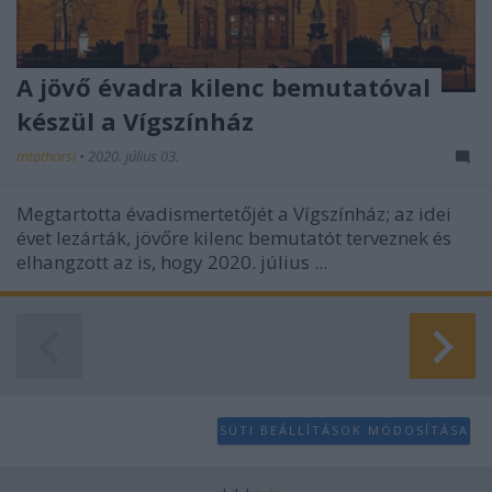
A jövő évadra kilenc bemutatóval
készül a Vígszínház
mtothorsi
•
2020. július 03.
Megtartotta évadismertetőjét a Vígszínház; az idei
évet lezárták, jövőre kilenc bemutatót terveznek és
elhangzott az is, hogy 2020. július ...
SÜTI BEÁLLÍTÁSOK MÓDOSÍTÁSA