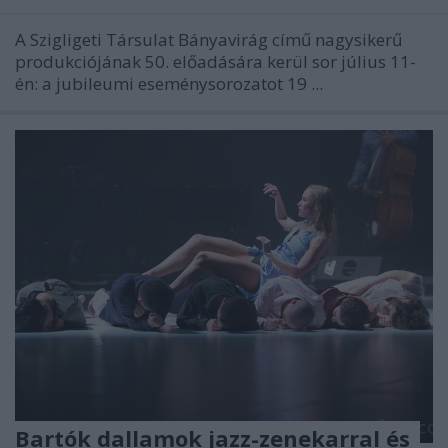
A Szigligeti Társulat Bányavirág című nagysikerű
produkciójának 50. előadására kerül sor július 11-
én: a jubileumi eseménysorozatot 19 ...
Bartók dallamok jazz-zenekarral és