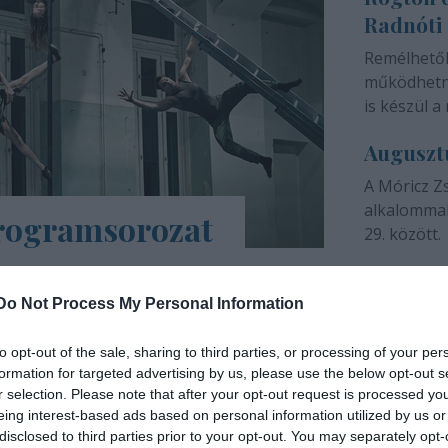
Radnóti
színházunk 
Remélhető
működhetne
is készül a 
Auguszt
A Móricz Z
alkalommal
programsorozat
29. között.
árs Művészetek Háza e-Trafó elnevezésű
a tartalmas, a digitális platformokon
Do Not Process My Personal Information
ások, online táncórák, live setek,
to opt-out of the sale, sharing to third parties, or processing of your per
formation for targeted advertising by us, please use the below opt-out s
INTERJÚ
r selection. Please note that after your opt-out request is processed y
eing interest-based ads based on personal information utilized by us or
disclosed to third parties prior to your opt-out. You may separately opt-