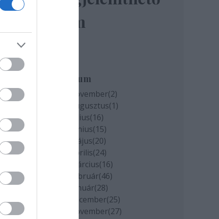
elem
miatt
k
Archívum
2020 november
(
2
)
2020 augusztus
(
1
)
cs
2020 július
(
16
)
2020 június
(
15
)
2020 május
(
20
)
2020 április
(
24
)
2020 március
(
16
)
2020 február
(
46
)
2020 január
(
28
)
2019 december
(
25
)
2019 november
(
27
)