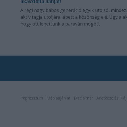
akasztotta bábjait
A régi nagy bábos generáció egyik utolsó, mindez
aktív tagja utoljára lépett a közönség elé. Úgy alak
hogy ott lehettünk a paraván mögött.
Impresszum
Médiaajánlat
Disclaimer
Adatkezelési Táj