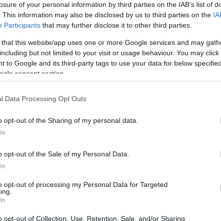
losure of your personal information by third parties on the IAB’s list of
. This information may also be disclosed by us to third parties on the
IA
Participants
that may further disclose it to other third parties.
 that this website/app uses one or more Google services and may gath
including but not limited to your visit or usage behaviour. You may click 
 to Google and its third-party tags to use your data for below specifi
Sodró Eliza: "Színészként a katarzist nem
ogle consent section.
tudjuk garantálni"
l Data Processing Opt Outs
„Ilyen rendkívüli és teljesen egyedi helyzette
még nem kellett szembenéznünk.”
o opt-out of the Sharing of my personal data.
ok
Az Előadóművészi Jogvédő Iroda saját forrásából se
In
pad!
azokat az előadóművészeket, akik a koronavírus
o opt-out of the Sale of my Personal Data.
terjedését megakadályozó és érthető kormányzati
In
intézkedések mentén az elmaradó előadásaik miatt.
to opt-out of processing my Personal Data for Targeted
Őze Áron: „a színház élő műfaj, amelynek var
ing.
In
a művész és néző közvetlen találkozásában rej
o opt-out of Collection, Use, Retention, Sale, and/or Sharing
A Bartók Kamaraszínház és Művészetek Háza