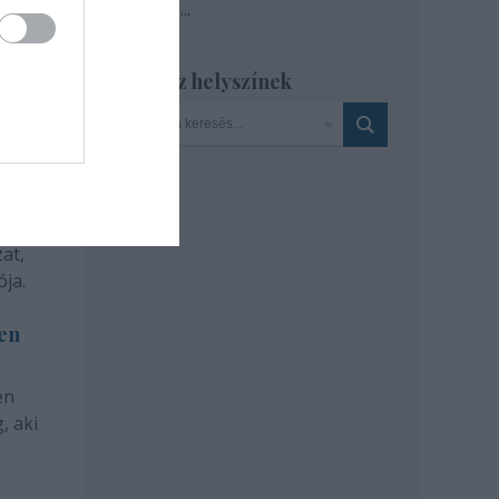
Tovább
...
Szinház helyszínek
at,
ja.
len
en
, aki