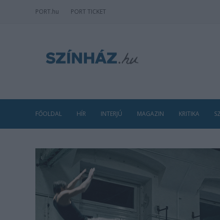
PORT
.hu
PORT TICKET
FŐOLDAL
HÍR
INTERJÚ
MAGAZIN
KRITIKA
S