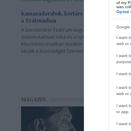
of my P
was col
Opted 
Kamaradarabok, kortárs drámák, koncertsz
a Teátrumban
Google 
A Szentendrei Teátrum augusztusban két
ősbemutatóval indul és a nyár végével sem zárul. 
I want t
kőszínházi évadban további bemutatók és előadá
web or d
várják a közönséget Szentendrén.
I want t
purpose
I want 
I want t
web or d
MAGAZIN
I want t
or app.
I want t