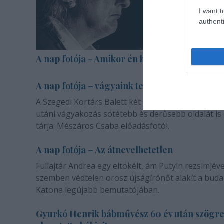
I want t
authenti
A nap fotója - Amikor én halott voltam
A nap fotója – vágyaink természetéről
A Szegedi Kortárs Balett két darabja a másik emb
utáni vágyakozás sötétebb és derűsebb oldalát is
tárja. Mészáros Csaba előadásfotói.
A nap fotója – Az átnevelhetetlen
Fullajtár Andrea egy eltökélt, ám Putyin rezsimjéve
szemben védtelen orosz újságírónőt alakít a buda
Katona legújabb bemutatójában.
Gyurkó Henrik bábművész 60 év után szögr