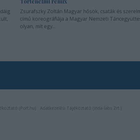
Történelmi remix
idáig
Zsurafszky Zoltán Magyar hősök, csaták és szerel
ult,
című koreográfiája a Magyar Nemzeti Táncegyütte
olyan, mit egy...
ékoztató (Port.hu)
Adatkezelési Tájékoztató (Inda-labs Zrt.)