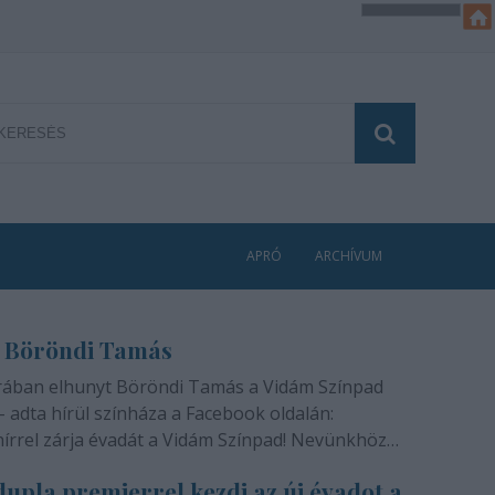
APRÓ
ARCHÍVUM
 Böröndi Tamás
rában elhunyt Böröndi Tamás a Vidám Színpad
- adta hírül színháza a Facebook oldalán:
hírrel zárja évadát a Vidám Színpad! Nevünkhöz
módon, szívünkben gyógyíthatatlan fájdalommal
upla premierrel kezdi az új évadot a
ra rajongóinak a felfoghatatlan hírt, hogy