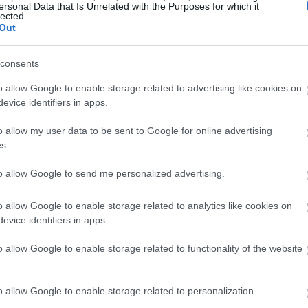
ersonal Data that Is Unrelated with the Purposes for which it
Magyarországon elsőként előleget fizet jövedelem
lected.
Out
ínház
nélkül maradt színészeinek a koronavírus-járvány 
bevezetett korlátozások időszaka alatt.
consents
Kovács András Péter: „Mindig átéreztem a
A
o allow Google to enable storage related to advertising like cookies on
humoristák társadalmi felelősségvállalásána
sok
evice identifiers in apps.
fontosságát”
Az országban az elsők között és talán a
o allow my user data to be sent to Google for online advertising
leghatásosabban szólította meg az embereket a
s.
koronavírus-járvány megfékezése érdekében Ková
András Péter karantén slágerével, amely pillanatok
to allow Google to send me personalized advertising.
alatt az...
o allow Google to enable storage related to analytics like cookies on
evice identifiers in apps.
KRITIKA
o allow Google to enable storage related to functionality of the website
o allow Google to enable storage related to personalization.