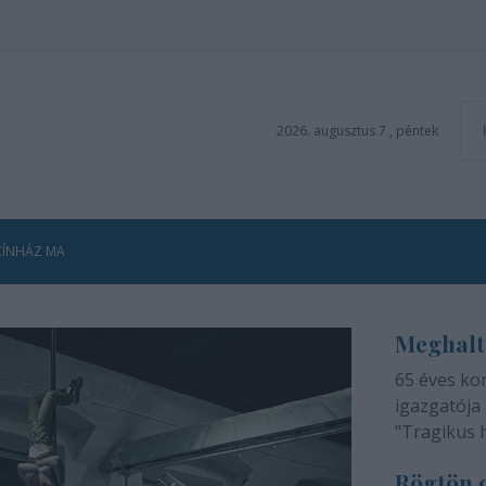
2026. augusztus 7., péntek
ZÍNHÁZ MA
Meghalt
65 éves ko
igazgatója 
"Tragikus 
méltatlan 
Rögtön d
adjuk tudtá