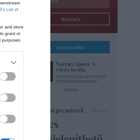
 downstream
B’s List of
Keresés
er and store
to grant or
ed purposes
Jegyvásárlás
Vaszary János: A
l
vörös bestia
Pikali Gerda talpig vörösben,
a férfiak pedig nyakig a
gíti
pácban - az Újszínházban!
hirdetés
..
Színházi premierek
Nincs
ázsa
lik”
megjeleníthető