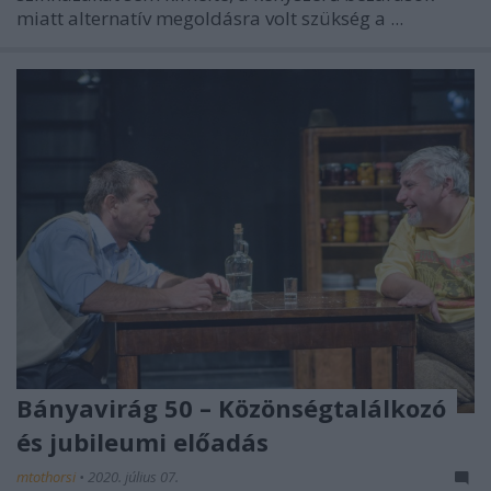
miatt alternatív megoldásra volt szükség a ...
Bányavirág 50 – Közönségtalálkozó
és jubileumi előadás
mtothorsi
•
2020. július 07.