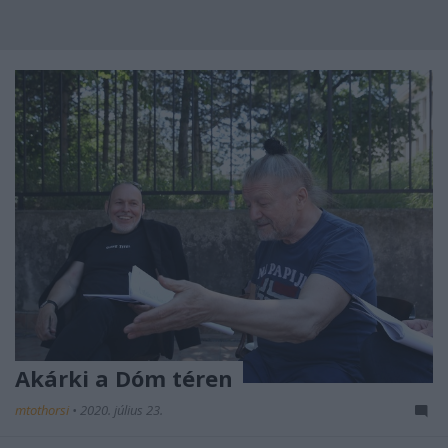
Akárki a Dóm téren
mtothorsi
•
2020. július 23.