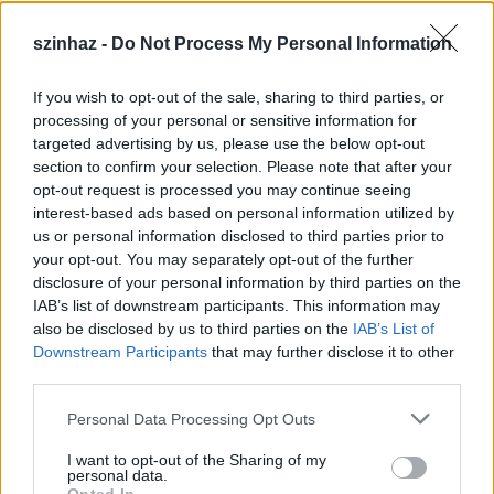
szinhaz -
Do Not Process My Personal Information
If you wish to opt-out of the sale, sharing to third parties, or
Épül a Dóm téri szabadtéri színpad
processing of your personal or sensitive information for
targeted advertising by us, please use the below opt-out
mtothorsi
•
2020. július 16.
section to confirm your selection. Please note that after your
opt-out request is processed you may continue seeing
Megkezdődött a Szegedi Szabadtéri Játékok Dóm
interest-based ads based on personal information utilized by
téri játszóhelyének építése. A fesztivál ikonikus
us or personal information disclosed to third parties prior to
helyszínének számító téren elsőként ...
your opt-out. You may separately opt-out of the further
disclosure of your personal information by third parties on the
IAB’s list of downstream participants. This information may
also be disclosed by us to third parties on the
IAB’s List of
Downstream Participants
that may further disclose it to other
third parties.
Please note that this website/app uses one or more Google
Personal Data Processing Opt Outs
services and may gather and store information including but
not limited to your visit or usage behaviour. You may click to
I want to opt-out of the Sharing of my
personal data.
grant or deny consent to Google and its third-party tags to