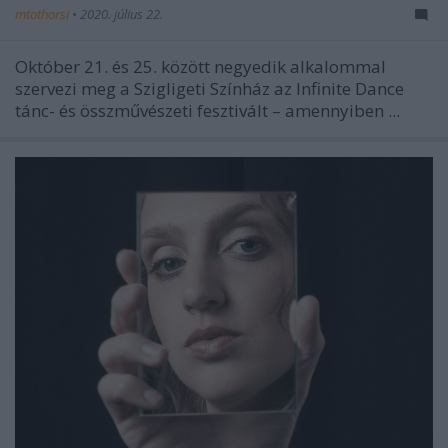
mtothorsi
•
2020. július 22.
Október 21. és 25. között negyedik alkalommal
szervezi meg a Szigligeti Színház az Infinite Dance
tánc- és összművészeti fesztivált – amennyiben ...