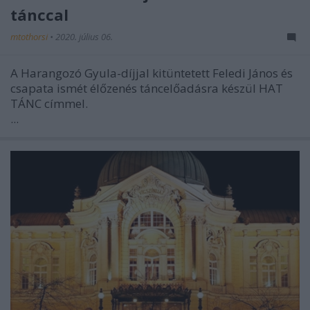
tánccal
mtothorsi
•
2020. július 06.
A Harangozó Gyula-díjjal kitüntetett Feledi János és
csapata ismét élőzenés táncelőadásra készül HAT
TÁNC címmel.
...