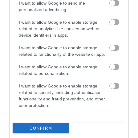
I want to allow Google to send me
personalized advertising.
I want to allow Google to enable storage
related to analytics like cookies on web or
device identifiers in apps.
I want to allow Google to enable storage
related to functionality of the website or app.
"Csak engedjenek át a határon,
I want to allow Google to enable storage
jövünk!"
related to personalization.
mtothorsi
•
2020. július 13.
I want to allow Google to enable storage
related to security, including authentication
Augusztus 21. és 29. között, a tervezett és már
functionality and fraud prevention, and other
meghirdetett versenyprogrammal, magas művészi
user protection.
értékű fesztiválkínálattal, és három workshoppal ...
CONFIRM