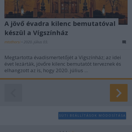
A jövő évadra kilenc bemutatóval
készül a Vígszínház
mtothorsi
•
2020. július 03.
Megtartotta évadismertetőjét a Vígszínház; az idei
évet lezárták, jövőre kilenc bemutatót terveznek és
elhangzott az is, hogy 2020. július ...
SÜTI BEÁLLÍTÁSOK MÓDOSÍTÁSA