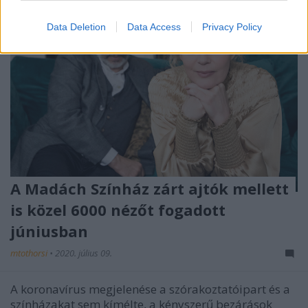
Data Deletion
Data Access
Privacy Policy
A Madách Színház zárt ajtók mellett
is közel 6000 nézőt fogadott
júniusban
mtothorsi
•
2020. július 09.
A koronavírus megjelenése a szórakoztatóipart és a
színházakat sem kímélte, a kényszerű bezárások