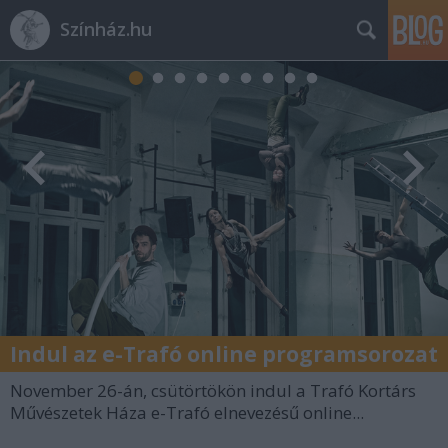
Színház.hu
Indul az e-Trafó online programsorozat
November 26-án, csütörtökön indul a Trafó Kortárs
Művészetek Háza e-Trafó elnevezésű online...