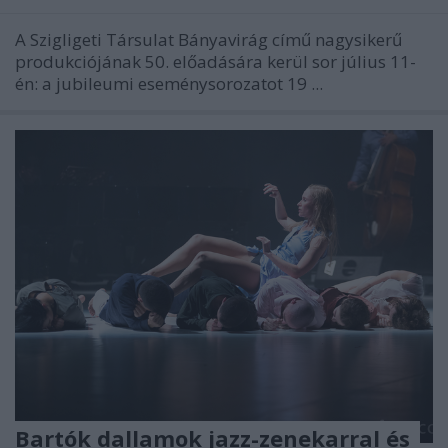
A Szigligeti Társulat Bányavirág című nagysikerű
produkciójának 50. előadására kerül sor július 11-
én: a jubileumi eseménysorozatot 19 ...
Bartók dallamok jazz-zenekarral és