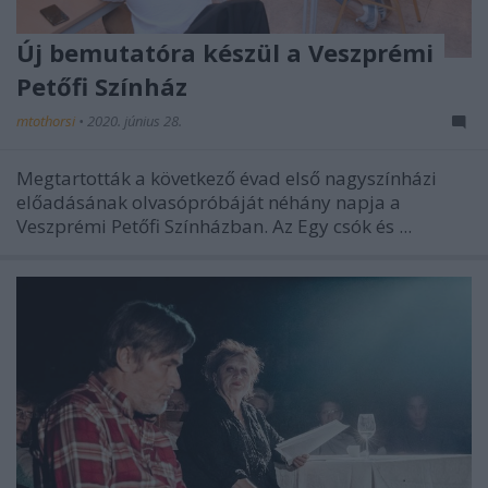
Új bemutatóra készül a Veszprémi
Petőfi Színház
mtothorsi
•
2020. június 28.
Megtartották a következő évad első nagyszínházi
előadásának olvasópróbáját néhány napja a
Veszprémi Petőfi Színházban. Az Egy csók és ...