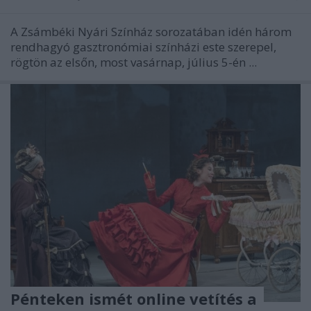
A Zsámbéki Nyári Színház sorozatában idén három
rendhagyó gasztronómiai színházi este szerepel,
rögtön az elsőn, most vasárnap, július 5-én ...
Pénteken ismét online vetítés a