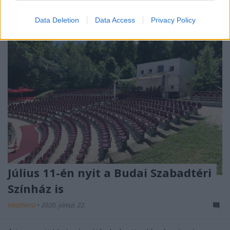
Data Deletion
Data Access
Privacy Policy
Július 11-én nyit a Budai Szabadtéri
Színház is
mtothorsi
•
2020. június 22.