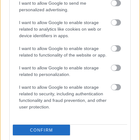
I want to allow Google to send me
personalized advertising.
I want to allow Google to enable storage
related to analytics like cookies on web or
device identifiers in apps.
I want to allow Google to enable storage
related to functionality of the website or app.
I want to allow Google to enable storage
related to personalization.
Kaszás Attila-díj - elindult a
I want to allow Google to enable storage
közönségszavazás
related to security, including authentication
functionality and fraud prevention, and other
mtothorsi
•
2020. június 23.
user protection.
Már lehet szavazni a Kaszás Attila-díj jelöltjeire:
Csankó Zoltánra (Győri Nemzeti Színház), Földes
CONFIRM
Tamásra (Budapesti Operettszínház) és ...