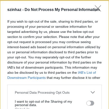
szinhaz -
Do Not Process My Personal Information
If you wish to opt-out of the sale, sharing to third parties, or
Július 5-én indul a Zsámbéki Nyári
processing of your personal or sensitive information for
targeted advertising by us, please use the below opt-out
Színház
section to confirm your selection. Please note that after your
opt-out request is processed you may continue seeing
mtothorsi
•
2020. június 26.
interest-based ads based on personal information utilized by
us or personal information disclosed to third parties prior to
A frissen felújított Zichy-kastély sajátos
your opt-out. You may separately opt-out of the further
atmoszférájú, nyitott belső udvarán álló színpadra
disclosure of your personal information by third parties on the
tervezik idén az előadások java részét, de lesz ...
IAB’s list of downstream participants. This information may
also be disclosed by us to third parties on the
IAB’s List of
Downstream Participants
that may further disclose it to other
third parties.
Please note that this website/app uses one or more Google
Personal Data Processing Opt Outs
services and may gather and store information including but
not limited to your visit or usage behaviour. You may click to
I want to opt-out of the Sharing of my
personal data.
grant or deny consent to Google and its third-party tags to