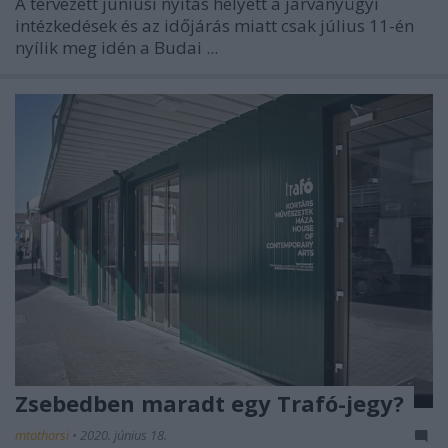
A tervezett júniusi nyitás helyett a járványügyi
intézkedések és az időjárás miatt csak július 11-én
nyílik meg idén a Budai ...
Zsebedben maradt egy Trafó-jegy?
mtothorsi
•
2020. június 18.