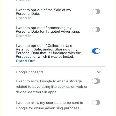
Opted In
use your data for below specified purposes in below Google
consent section.
I want to opt-out of the Sale of my
Personal Data.
Opted In
I want to opt-out of processing my
Personal Data for Targeted Advertising.
Opted In
TáncPark - Nyáresti táncélmény
I want to opt-out of Collection, Use,
Retention, Sale, and/or Sharing of my
Personal Data that Is Unrelated with the
élőben
Purposes for which it was collected.
Opted Out
mtothorsi
•
2020. június 24.
Google consents
Flamenco, tangó, kortárs és hagyományőrző magyar
I want to allow Google to enable storage
táncok júliusban Buda legnagyobb, ikonikus
related to advertising like cookies on web or
rendezvényhelyszínén, a Millenárison.
device identifiers in apps.
...
I want to allow my user data to be sent to
Google for online advertising purposes.