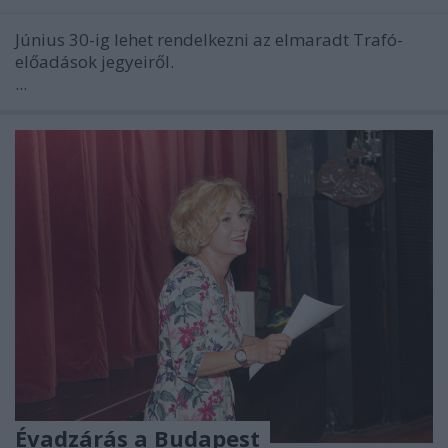
Június 30-ig lehet rendelkezni az elmaradt Trafó-
előadások jegyeiről.
...
Évadzárás a Budapest