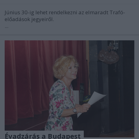
Június 30-ig lehet rendelkezni az elmaradt Trafó-
előadások jegyeiről.
...
Évadzárás a Budapest