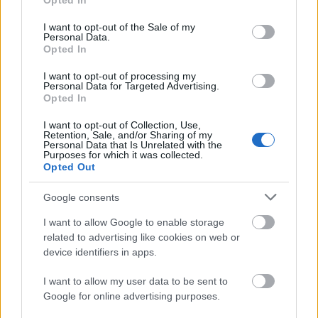
Opted In
use your data for below specified purposes in below Google
consent section.
I want to opt-out of the Sale of my
Personal Data.
Opted In
I want to opt-out of processing my
Personal Data for Targeted Advertising.
Opted In
TáncPark - Nyáresti táncélmény
I want to opt-out of Collection, Use,
Retention, Sale, and/or Sharing of my
Personal Data that Is Unrelated with the
élőben
Purposes for which it was collected.
Opted Out
mtothorsi
•
2020. június 24.
Google consents
Flamenco, tangó, kortárs és hagyományőrző magyar
I want to allow Google to enable storage
táncok júliusban Buda legnagyobb, ikonikus
related to advertising like cookies on web or
rendezvényhelyszínén, a Millenárison.
device identifiers in apps.
...
I want to allow my user data to be sent to
Google for online advertising purposes.