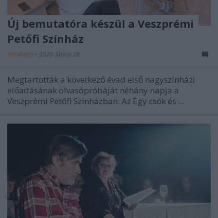
Új bemutatóra készül a Veszprémi
Petőfi Színház
mtothorsi
•
2020. június 28.
Megtartották a következő évad első nagyszínházi
előadásának olvasópróbáját néhány napja a
Veszprémi Petőfi Színházban. Az Egy csók és ...