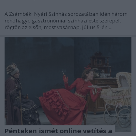
A Zsámbéki Nyári Színház sorozatában idén három
rendhagyó gasztronómiai színházi este szerepel,
rögtön az elsőn, most vasárnap, július 5-én ...
Pénteken ismét online vetítés a