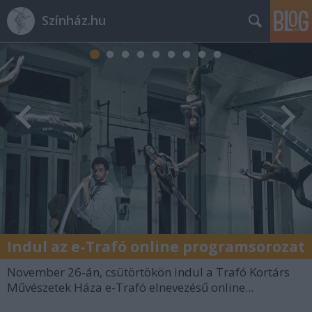
Színház.hu
Indul az e-Trafó online programsorozat
November 26-án, csütörtökön indul a Trafó Kortárs
Művészetek Háza e-Trafó elnevezésű online...