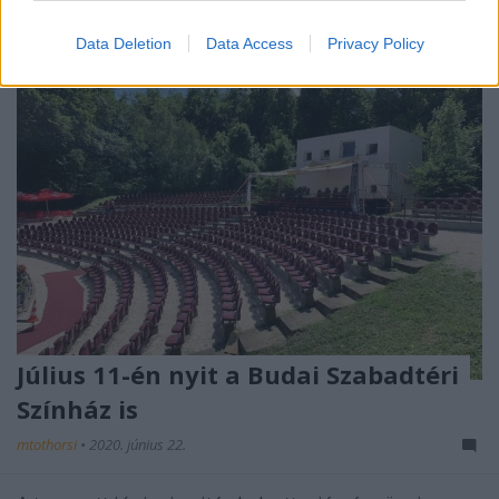
Data Deletion
Data Access
Privacy Policy
Július 11-én nyit a Budai Szabadtéri
Színház is
mtothorsi
•
2020. június 22.