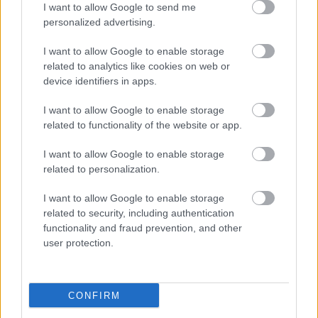
I want to allow Google to send me
personalized advertising.
I want to allow Google to enable storage
related to analytics like cookies on web or
device identifiers in apps.
I want to allow Google to enable storage
related to functionality of the website or app.
I want to allow Google to enable storage
related to personalization.
Kaszás Attila-díj - elindult a
I want to allow Google to enable storage
közönségszavazás
related to security, including authentication
functionality and fraud prevention, and other
mtothorsi
•
2020. június 23.
user protection.
Már lehet szavazni a Kaszás Attila-díj jelöltjeire:
Csankó Zoltánra (Győri Nemzeti Színház), Földes
CONFIRM
Tamásra (Budapesti Operettszínház) és ...