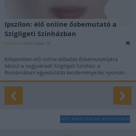
Ipszilon: élő online ősbemutató a
Szigligeti Színházban
mtothorsi
•
2020. június 16.
Kifejezetten élő online előadás ősbemutatójára
készül a nagyváradi Szigligeti Színház: a
Romániában egyedülálló kezdeményezés nyomán ...
SÜTI BEÁLLÍTÁSOK MÓDOSÍTÁSA