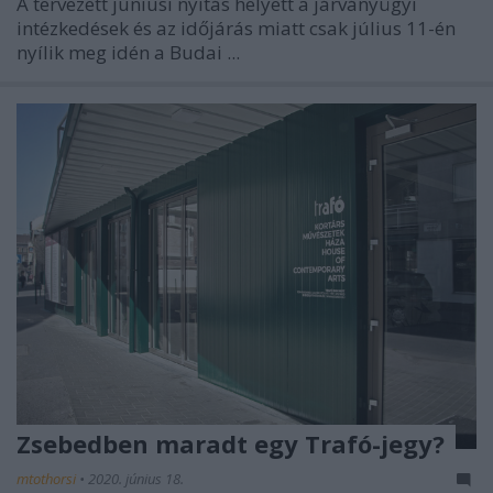
A tervezett júniusi nyitás helyett a járványügyi
intézkedések és az időjárás miatt csak július 11-én
nyílik meg idén a Budai ...
Zsebedben maradt egy Trafó-jegy?
mtothorsi
•
2020. június 18.