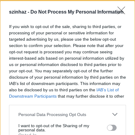
szinhaz -
Do Not Process My Personal Information
If you wish to opt-out of the sale, sharing to third parties, or
Július 5-én indul a Zsámbéki Nyári
processing of your personal or sensitive information for
targeted advertising by us, please use the below opt-out
Színház
section to confirm your selection. Please note that after your
opt-out request is processed you may continue seeing
mtothorsi
•
2020. június 26.
interest-based ads based on personal information utilized by
us or personal information disclosed to third parties prior to
A frissen felújított Zichy-kastély sajátos
your opt-out. You may separately opt-out of the further
atmoszférájú, nyitott belső udvarán álló színpadra
disclosure of your personal information by third parties on the
tervezik idén az előadások java részét, de lesz ...
IAB’s list of downstream participants. This information may
also be disclosed by us to third parties on the
IAB’s List of
Downstream Participants
that may further disclose it to other
third parties.
Please note that this website/app uses one or more Google
Personal Data Processing Opt Outs
services and may gather and store information including but
not limited to your visit or usage behaviour. You may click to
I want to opt-out of the Sharing of my
personal data.
grant or deny consent to Google and its third-party tags to