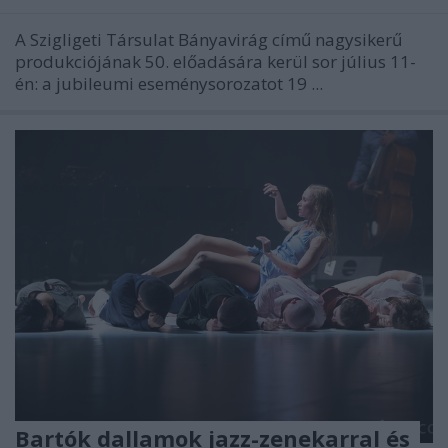
A Szigligeti Társulat Bányavirág című nagysikerű
produkciójának 50. előadására kerül sor július 11-
én: a jubileumi eseménysorozatot 19 ...
Bartók dallamok jazz-zenekarral és