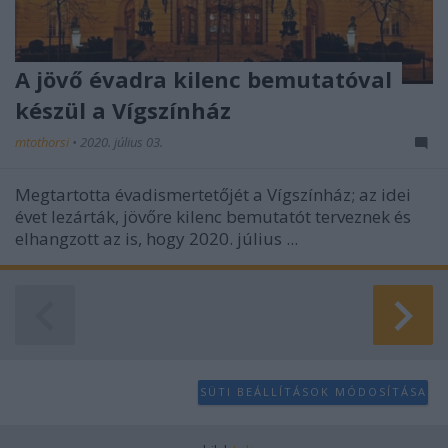
A jövő évadra kilenc bemutatóval
készül a Vígszínház
mtothorsi
•
2020. július 03.
Megtartotta évadismertetőjét a Vígszínház; az idei
évet lezárták, jövőre kilenc bemutatót terveznek és
elhangzott az is, hogy 2020. július ...
SÜTI BEÁLLÍTÁSOK MÓDOSÍTÁSA