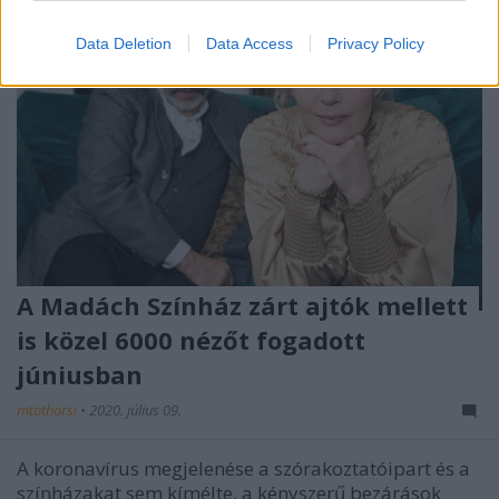
Data Deletion
Data Access
Privacy Policy
A Madách Színház zárt ajtók mellett
is közel 6000 nézőt fogadott
júniusban
mtothorsi
•
2020. július 09.
A koronavírus megjelenése a szórakoztatóipart és a
színházakat sem kímélte, a kényszerű bezárások