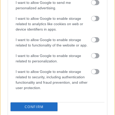
I want to allow Google to send me
personalized advertising.
I want to allow Google to enable storage
related to analytics like cookies on web or
device identifiers in apps.
I want to allow Google to enable storage
related to functionality of the website or app.
"Csak engedjenek át a határon,
I want to allow Google to enable storage
jövünk!"
related to personalization.
mtothorsi
•
2020. július 13.
I want to allow Google to enable storage
related to security, including authentication
Augusztus 21. és 29. között, a tervezett és már
functionality and fraud prevention, and other
meghirdetett versenyprogrammal, magas művészi
user protection.
értékű fesztiválkínálattal, és három workshoppal ...
CONFIRM