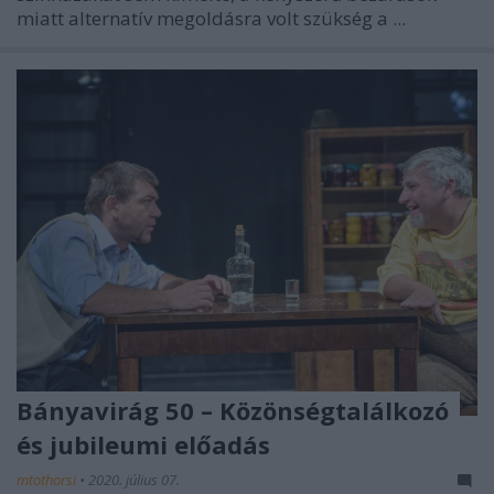
miatt alternatív megoldásra volt szükség a ...
Bányavirág 50 – Közönségtalálkozó
és jubileumi előadás
mtothorsi
•
2020. július 07.