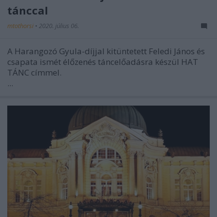
tánccal
mtothorsi
•
2020. július 06.
A Harangozó Gyula-díjjal kitüntetett Feledi János és
csapata ismét élőzenés táncelőadásra készül HAT
TÁNC címmel.
...