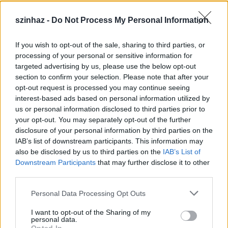
szinhaz -
Do Not Process My Personal Information
If you wish to opt-out of the sale, sharing to third parties, or
Épül a Dóm téri szabadtéri színpad
processing of your personal or sensitive information for
targeted advertising by us, please use the below opt-out
mtothorsi
•
2020. július 16.
section to confirm your selection. Please note that after your
opt-out request is processed you may continue seeing
Megkezdődött a Szegedi Szabadtéri Játékok Dóm
interest-based ads based on personal information utilized by
téri játszóhelyének építése. A fesztivál ikonikus
us or personal information disclosed to third parties prior to
helyszínének számító téren elsőként ...
your opt-out. You may separately opt-out of the further
disclosure of your personal information by third parties on the
IAB’s list of downstream participants. This information may
also be disclosed by us to third parties on the
IAB’s List of
Downstream Participants
that may further disclose it to other
third parties.
Please note that this website/app uses one or more Google
Personal Data Processing Opt Outs
services and may gather and store information including but
not limited to your visit or usage behaviour. You may click to
I want to opt-out of the Sharing of my
personal data.
grant or deny consent to Google and its third-party tags to