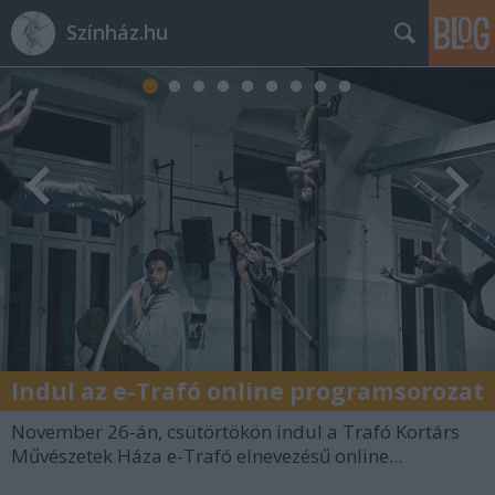
Színház.hu
Indul az e-Trafó online programsorozat
November 26-án, csütörtökön indul a Trafó Kortárs
Művészetek Háza e-Trafó elnevezésű online...