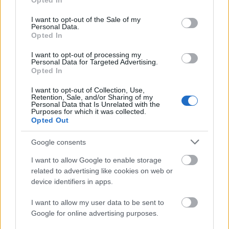
Opted In
use your data for below specified purposes in below Google
consent section.
I want to opt-out of the Sale of my
Personal Data.
Opted In
I want to opt-out of processing my
Personal Data for Targeted Advertising.
„Csonka évadot zárni nem felemelő
Opted In
érzés"
I want to opt-out of Collection, Use,
Retention, Sale, and/or Sharing of my
mtothorsi
•
2020. július 15.
Personal Data that Is Unrelated with the
Purposes for which it was collected.
Opted Out
Megtartotta évadzáró társulati ülését a Tomcsa
Sándor Színház. A világjárvány próbára tette az
Google consents
egész társulatot, de ennek ellenére ...
I want to allow Google to enable storage
related to advertising like cookies on web or
device identifiers in apps.
I want to allow my user data to be sent to
Google for online advertising purposes.