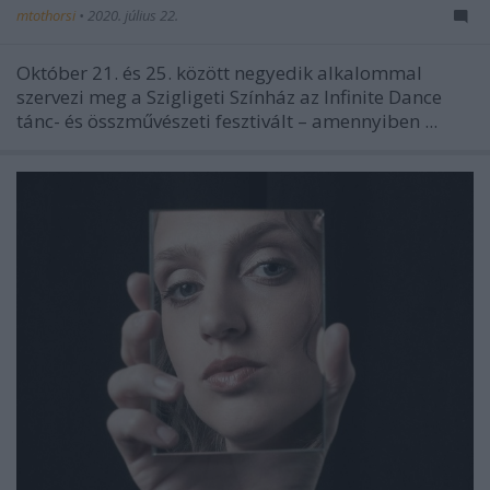
mtothorsi
•
2020. július 22.
Október 21. és 25. között negyedik alkalommal
szervezi meg a Szigligeti Színház az Infinite Dance
tánc- és összművészeti fesztivált – amennyiben ...