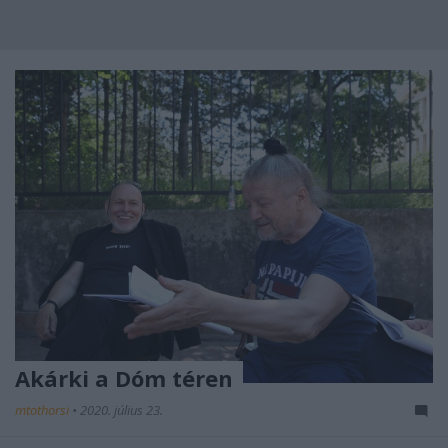
Akárki a Dóm téren
mtothorsi
•
2020. július 23.