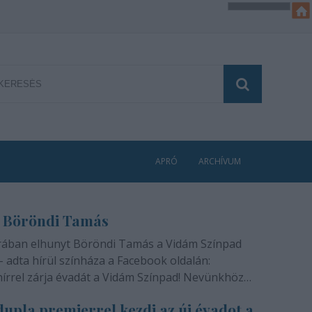
APRÓ
ARCHÍVUM
 Böröndi Tamás
rában elhunyt Böröndi Tamás a Vidám Színpad
- adta hírül színháza a Facebook oldalán:
hírrel zárja évadát a Vidám Színpad! Nevünkhöz
módon, szívünkben gyógyíthatatlan fájdalommal
upla premierrel kezdi az új évadot a
ra rajongóinak a felfoghatatlan hírt, hogy