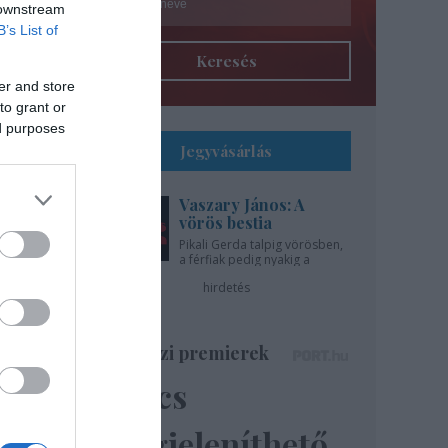
 downstream
B’s List of
Keresés
er and store
to grant or
ed purposes
Jegyvásárlás
Vaszary János: A
l
vörös bestia
Pikali Gerda talpig vörösben,
a férfiak pedig nyakig a
gíti
pácban - az Újszínházban!
hirdetés
..
Színházi premierek
Nincs
ázsa
lik”
megjeleníthető