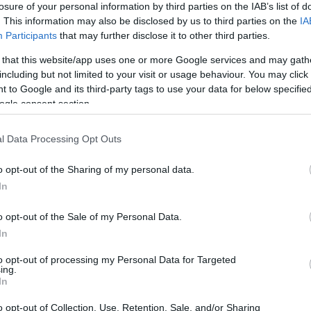
losure of your personal information by third parties on the IAB’s list of
. This information may also be disclosed by us to third parties on the
IA
Participants
that may further disclose it to other third parties.
 that this website/app uses one or more Google services and may gath
including but not limited to your visit or usage behaviour. You may click 
 to Google and its third-party tags to use your data for below specifi
Sodró Eliza: "Színészként a katarzist nem
ogle consent section.
tudjuk garantálni"
l Data Processing Opt Outs
„Ilyen rendkívüli és teljesen egyedi helyzette
még nem kellett szembenéznünk.”
o opt-out of the Sharing of my personal data.
ok
Az Előadóművészi Jogvédő Iroda saját forrásából se
In
pad!
azokat az előadóművészeket, akik a koronavírus
o opt-out of the Sale of my Personal Data.
terjedését megakadályozó és érthető kormányzati
In
intézkedések mentén az elmaradó előadásaik miatt.
to opt-out of processing my Personal Data for Targeted
Őze Áron: „a színház élő műfaj, amelynek var
ing.
In
a művész és néző közvetlen találkozásában rej
o opt-out of Collection, Use, Retention, Sale, and/or Sharing
A Bartók Kamaraszínház és Művészetek Háza