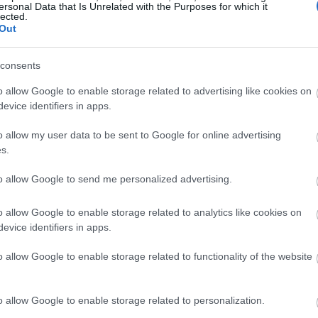
ersonal Data that Is Unrelated with the Purposes for which it
Magyarországon elsőként előleget fizet jövedelem
lected.
Out
ínház
nélkül maradt színészeinek a koronavírus-járvány 
bevezetett korlátozások időszaka alatt.
consents
Kovács András Péter: „Mindig átéreztem a
A
o allow Google to enable storage related to advertising like cookies on
humoristák társadalmi felelősségvállalásána
sok
evice identifiers in apps.
fontosságát”
Az országban az elsők között és talán a
o allow my user data to be sent to Google for online advertising
leghatásosabban szólította meg az embereket a
s.
koronavírus-járvány megfékezése érdekében Ková
András Péter karantén slágerével, amely pillanatok
to allow Google to send me personalized advertising.
alatt az...
o allow Google to enable storage related to analytics like cookies on
evice identifiers in apps.
KRITIKA
o allow Google to enable storage related to functionality of the website
o allow Google to enable storage related to personalization.