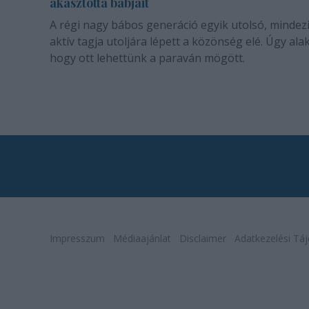
akasztotta bábjait
A régi nagy bábos generáció egyik utolsó, mindez
aktív tagja utoljára lépett a közönség elé. Úgy alak
hogy ott lehettünk a paraván mögött.
Impresszum
Médiaajánlat
Disclaimer
Adatkezelési Táj