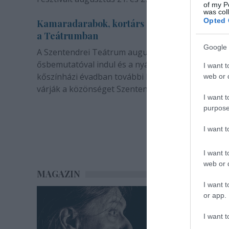
of my P
was col
Opted 
Kamaradarabok, kortárs drámák, koncertsz
a Teátrumban
Google 
A Szentendrei Teátrum augusztusban két
ősbemutatóval indul és a nyár végével sem zárul. 
I want t
kőszínházi évadban további bemutatók és előadá
web or d
várják a közönséget Szentendrén.
I want t
purpose
I want 
I want t
web or d
MAGAZIN
I want t
or app.
I want t