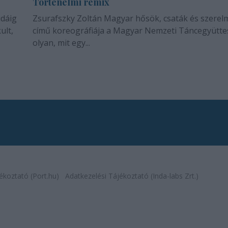
Történelmi remix
idáig
Zsurafszky Zoltán Magyar hősök, csaták és szerel
ult,
című koreográfiája a Magyar Nemzeti Táncegyütte
olyan, mit egy...
ékoztató (Port.hu)
Adatkezelési Tájékoztató (Inda-labs Zrt.)