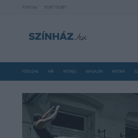
PORT
.hu
PORT TICKET
FŐOLDAL
HÍR
INTERJÚ
MAGAZIN
KRITIKA
S