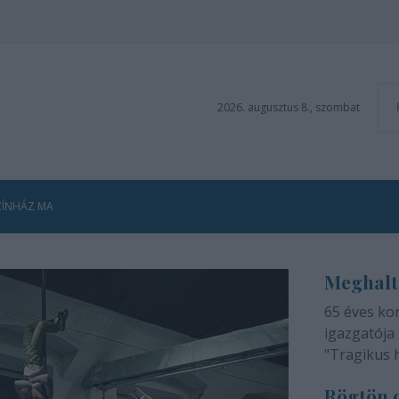
2026. augusztus 8., szombat
ZÍNHÁZ MA
Meghalt
65 éves ko
igazgatója 
"Tragikus 
méltatlan 
Rögtön d
adjuk tudtá