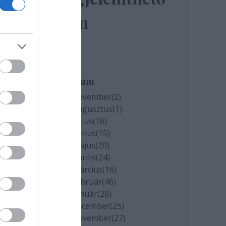
elem
miatt
k
Archívum
2020 november
(
2
)
2020 augusztus
(
1
)
cs
2020 július
(
16
)
2020 június
(
15
)
2020 május
(
20
)
2020 április
(
24
)
2020 március
(
16
)
2020 február
(
46
)
2020 január
(
28
)
2019 december
(
25
)
2019 november
(
27
)