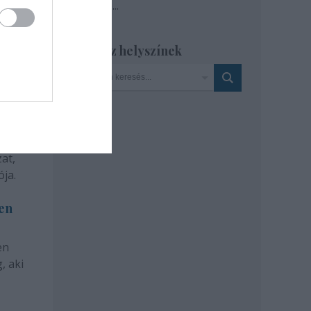
Tovább
...
Szinház helyszínek
at,
ja.
len
en
, aki