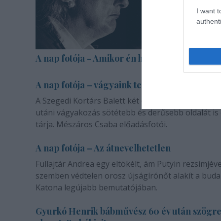
I want t
authenti
A nap fotója - Amikor én halott voltam
A nap fotója – vágyaink természetéről
A Szegedi Kortárs Balett két darabja a másik emb
utáni vágyakozás sötétebb és derűsebb oldalát is
tárja. Mészáros Csaba előadásfotói.
A nap fotója – Az átnevelhetetlen
Fullajtár Andrea egy eltökélt, ám Putyin rezsimjéve
szemben védtelen orosz újságírónőt alakít a buda
Katona legújabb bemutatójában.
Gyurkó Henrik bábművész 60 év után szögr