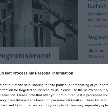
Radnóti
színházunk 
Remélhető
működhetne
is készül a 
Auguszt
A Móricz Z
alkalommal
programsorozat
29. között.
árs Művészetek Háza e-Trafó elnevezésű
a tartalmas, a digitális platformokon
Do Not Process My Personal Information
ások, online táncórák, live setek,
to opt-out of the sale, sharing to third parties, or processing of your per
formation for targeted advertising by us, please use the below opt-out s
INTERJÚ
r selection. Please note that after your opt-out request is processed y
eing interest-based ads based on personal information utilized by us or
disclosed to third parties prior to your opt-out. You may separately opt-