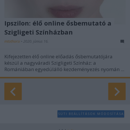
Ipszilon: élő online ősbemutató a
Szigligeti Színházban
mtothorsi
•
2020. június 16.
Kifejezetten élő online előadás ősbemutatójára
készül a nagyváradi Szigligeti Színház: a
Romániában egyedülálló kezdeményezés nyomán ...
SÜTI BEÁLLÍTÁSOK MÓDOSÍTÁSA