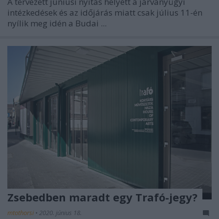
A tervezett júniusi nyitás helyett a járványügyi
intézkedések és az időjárás miatt csak július 11-én
nyílik meg idén a Budai ...
Zsebedben maradt egy Trafó-jegy?
mtothorsi
•
2020. június 18.