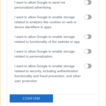
I want to allow Google to send me
personalized advertising.
I want to allow Google to enable storage
related to analytics like cookies on web or
device identifiers in apps.
I want to allow Google to enable storage
related to functionality of the website or app.
I want to allow Google to enable storage
related to personalization.
Kaszás Attila-díj - elindult a
I want to allow Google to enable storage
közönségszavazás
related to security, including authentication
functionality and fraud prevention, and other
mtothorsi
•
2020. június 23.
user protection.
Már lehet szavazni a Kaszás Attila-díj jelöltjeire:
Csankó Zoltánra (Győri Nemzeti Színház), Földes
CONFIRM
Tamásra (Budapesti Operettszínház) és ...