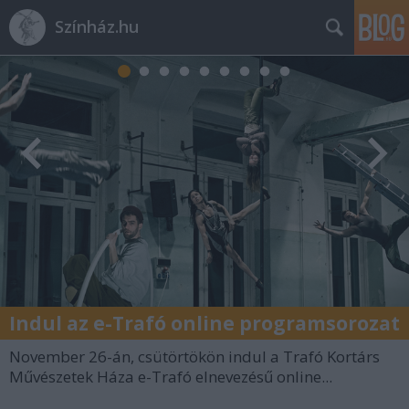
Színház.hu
Indul az e-Trafó online programsorozat
November 26-án, csütörtökön indul a Trafó Kortárs
Művészetek Háza e-Trafó elnevezésű online...