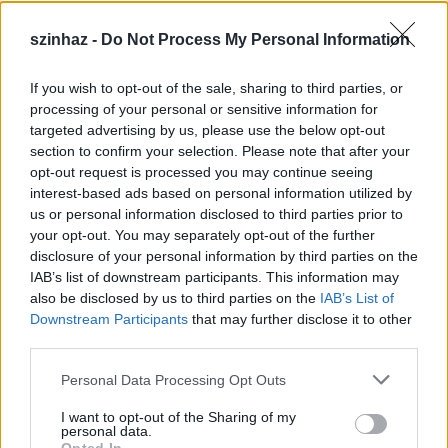
szinhaz -
Do Not Process My Personal Information
If you wish to opt-out of the sale, sharing to third parties, or
Július 5-én indul a Zsámbéki Nyári
processing of your personal or sensitive information for
targeted advertising by us, please use the below opt-out
Színház
section to confirm your selection. Please note that after your
opt-out request is processed you may continue seeing
mtothorsi
•
2020. június 26.
interest-based ads based on personal information utilized by
us or personal information disclosed to third parties prior to
A frissen felújított Zichy-kastély sajátos
your opt-out. You may separately opt-out of the further
atmoszférájú, nyitott belső udvarán álló színpadra
disclosure of your personal information by third parties on the
tervezik idén az előadások java részét, de lesz ...
IAB’s list of downstream participants. This information may
also be disclosed by us to third parties on the
IAB’s List of
Downstream Participants
that may further disclose it to other
third parties.
Please note that this website/app uses one or more Google
Personal Data Processing Opt Outs
services and may gather and store information including but
not limited to your visit or usage behaviour. You may click to
I want to opt-out of the Sharing of my
personal data.
grant or deny consent to Google and its third-party tags to