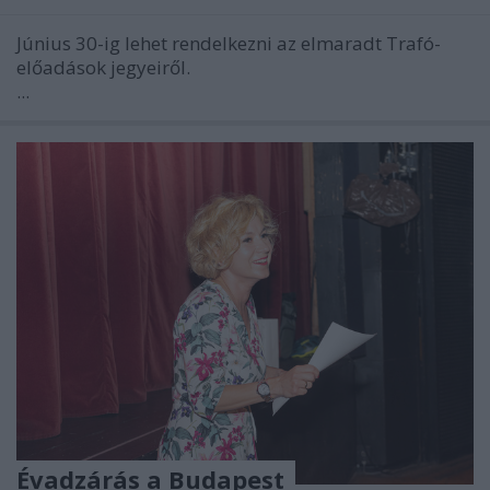
Június 30-ig lehet rendelkezni az elmaradt Trafó-
előadások jegyeiről.
...
Évadzárás a Budapest