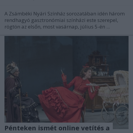
A Zsámbéki Nyári Színház sorozatában idén három
rendhagyó gasztronómiai színházi este szerepel,
rögtön az elsőn, most vasárnap, július 5-én ...
Pénteken ismét online vetítés a