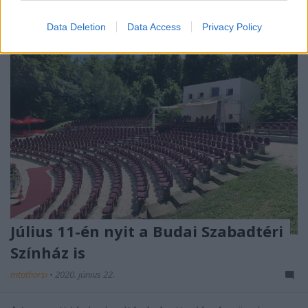
Data Deletion
Data Access
Privacy Policy
Július 11-én nyit a Budai Szabadtéri
Színház is
mtothorsi
•
2020. június 22.