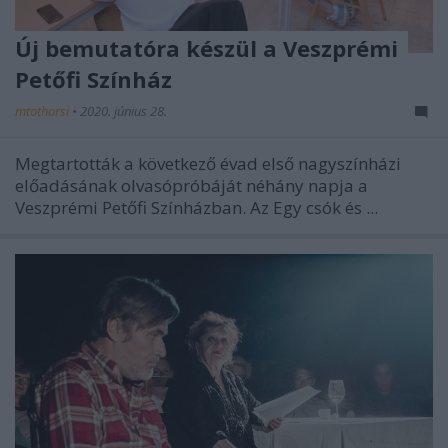
Új bemutatóra készül a Veszprémi
Petőfi Színház
mtothorsi
•
2020. június 28.
Megtartották a következő évad első nagyszínházi
előadásának olvasópróbáját néhány napja a
Veszprémi Petőfi Színházban. Az Egy csók és ...