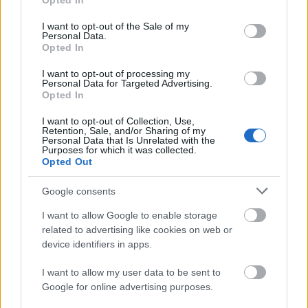
Opted In
use your data for below specified purposes in below Google
consent section.
I want to opt-out of the Sale of my
Personal Data.
Opted In
I want to opt-out of processing my
Personal Data for Targeted Advertising.
Opted In
TáncPark - Nyáresti táncélmény
I want to opt-out of Collection, Use,
Retention, Sale, and/or Sharing of my
Personal Data that Is Unrelated with the
élőben
Purposes for which it was collected.
Opted Out
mtothorsi
•
2020. június 24.
Google consents
Flamenco, tangó, kortárs és hagyományőrző magyar
I want to allow Google to enable storage
táncok júliusban Buda legnagyobb, ikonikus
related to advertising like cookies on web or
rendezvényhelyszínén, a Millenárison.
device identifiers in apps.
...
I want to allow my user data to be sent to
Google for online advertising purposes.