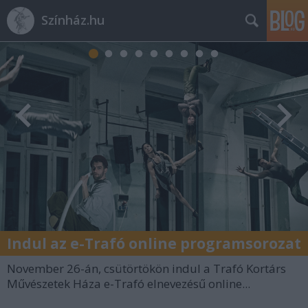
Színház.hu
Indul az e-Trafó online programsorozat
November 26-án, csütörtökön indul a Trafó Kortárs
Művészetek Háza e-Trafó elnevezésű online...