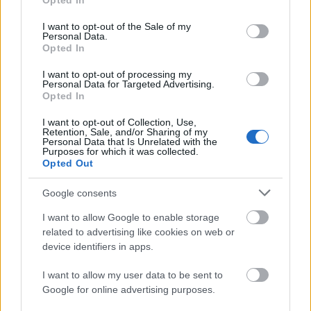
Opted In
use your data for below specified purposes in below Google
consent section.
I want to opt-out of the Sale of my
Personal Data.
Opted In
I want to opt-out of processing my
Personal Data for Targeted Advertising.
„Csonka évadot zárni nem felemelő
Opted In
érzés"
I want to opt-out of Collection, Use,
Retention, Sale, and/or Sharing of my
mtothorsi
•
2020. július 15.
Personal Data that Is Unrelated with the
Purposes for which it was collected.
Opted Out
Megtartotta évadzáró társulati ülését a Tomcsa
Sándor Színház. A világjárvány próbára tette az
Google consents
egész társulatot, de ennek ellenére ...
I want to allow Google to enable storage
related to advertising like cookies on web or
device identifiers in apps.
I want to allow my user data to be sent to
Google for online advertising purposes.