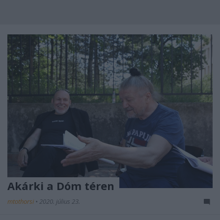
Akárki a Dóm téren
mtothorsi
•
2020. július 23.