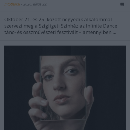
mtothorsi
•
2020. július 22.
Október 21. és 25. között negyedik alkalommal
szervezi meg a Szigligeti Színház az Infinite Dance
tánc- és összművészeti fesztivált – amennyiben ...