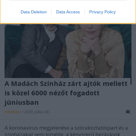
Data Deletion
Data Access
Privacy Policy
A Madách Színház zárt ajtók mellett
is közel 6000 nézőt fogadott
júniusban
mtothorsi
•
2020. július 09.
A koronavírus megjelenése a szórakoztatóipart és a
színházakat sem kímélte, a kényszerű bezárások