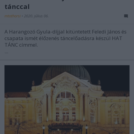
tánccal
mtothorsi
•
2020. július 06.
A Harangozó Gyula-díjjal kitüntetett Feledi János és
csapata ismét élőzenés táncelőadásra készül HAT
TÁNC címmel.
...