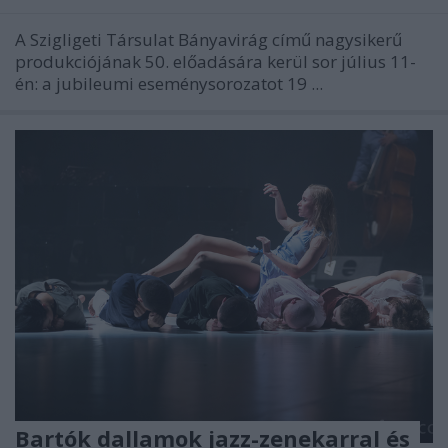
A Szigligeti Társulat Bányavirág című nagysikerű
produkciójának 50. előadására kerül sor július 11-
én: a jubileumi eseménysorozatot 19 ...
Bartók dallamok jazz-zenekarral és