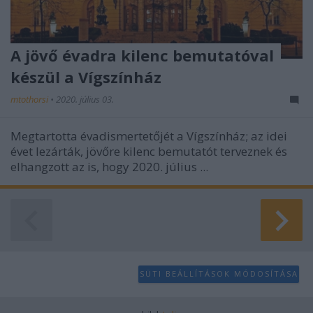
A jövő évadra kilenc bemutatóval
készül a Vígszínház
mtothorsi
•
2020. július 03.
Megtartotta évadismertetőjét a Vígszínház; az idei
évet lezárták, jövőre kilenc bemutatót terveznek és
elhangzott az is, hogy 2020. július ...
SÜTI BEÁLLÍTÁSOK MÓDOSÍTÁSA