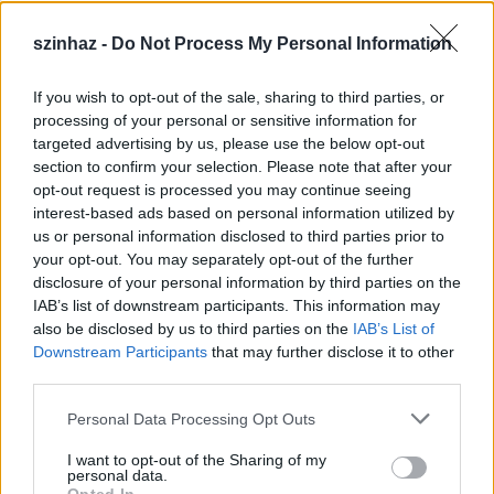
szinhaz -
Do Not Process My Personal Information
If you wish to opt-out of the sale, sharing to third parties, or
Épül a Dóm téri szabadtéri színpad
processing of your personal or sensitive information for
targeted advertising by us, please use the below opt-out
mtothorsi
•
2020. július 16.
section to confirm your selection. Please note that after your
opt-out request is processed you may continue seeing
Megkezdődött a Szegedi Szabadtéri Játékok Dóm
interest-based ads based on personal information utilized by
téri játszóhelyének építése. A fesztivál ikonikus
us or personal information disclosed to third parties prior to
helyszínének számító téren elsőként ...
your opt-out. You may separately opt-out of the further
disclosure of your personal information by third parties on the
IAB’s list of downstream participants. This information may
also be disclosed by us to third parties on the
IAB’s List of
Downstream Participants
that may further disclose it to other
third parties.
Please note that this website/app uses one or more Google
Personal Data Processing Opt Outs
services and may gather and store information including but
not limited to your visit or usage behaviour. You may click to
I want to opt-out of the Sharing of my
personal data.
grant or deny consent to Google and its third-party tags to