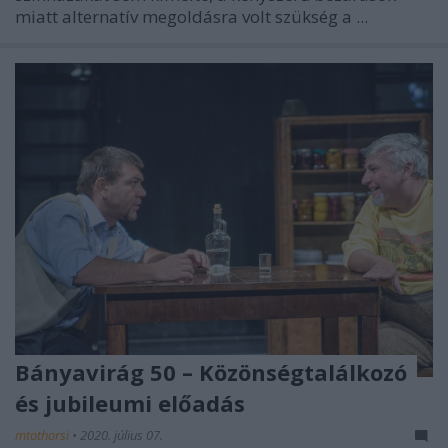
miatt alternatív megoldásra volt szükség a ...
Bányavirág 50 – Közönségtalálkozó
és jubileumi előadás
mtothorsi
•
2020. július 07.