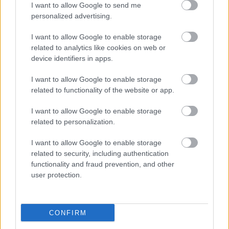
I want to allow Google to send me
personalized advertising.
I want to allow Google to enable storage
related to analytics like cookies on web or
device identifiers in apps.
I want to allow Google to enable storage
related to functionality of the website or app.
"Csak engedjenek át a határon,
I want to allow Google to enable storage
jövünk!"
related to personalization.
mtothorsi
•
2020. július 13.
I want to allow Google to enable storage
related to security, including authentication
Augusztus 21. és 29. között, a tervezett és már
functionality and fraud prevention, and other
meghirdetett versenyprogrammal, magas művészi
user protection.
értékű fesztiválkínálattal, és három workshoppal ...
CONFIRM