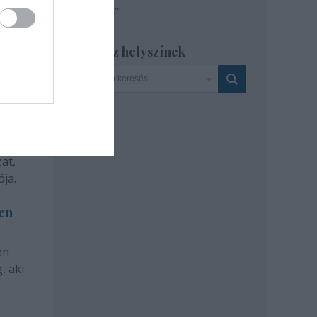
Tovább
...
Szinház helyszínek
at,
ja.
len
en
, aki