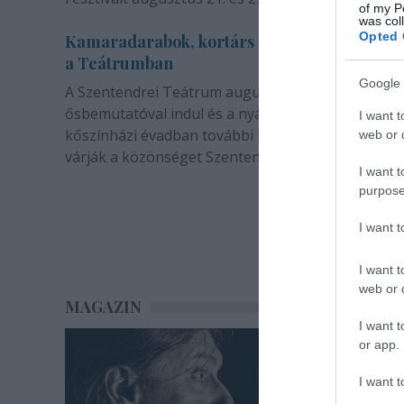
of my P
was col
Opted 
Kamaradarabok, kortárs drámák, koncertsz
a Teátrumban
Google 
A Szentendrei Teátrum augusztusban két
ősbemutatóval indul és a nyár végével sem zárul. 
I want t
kőszínházi évadban további bemutatók és előadá
web or d
várják a közönséget Szentendrén.
I want t
purpose
I want 
I want t
web or d
MAGAZIN
I want t
or app.
I want t