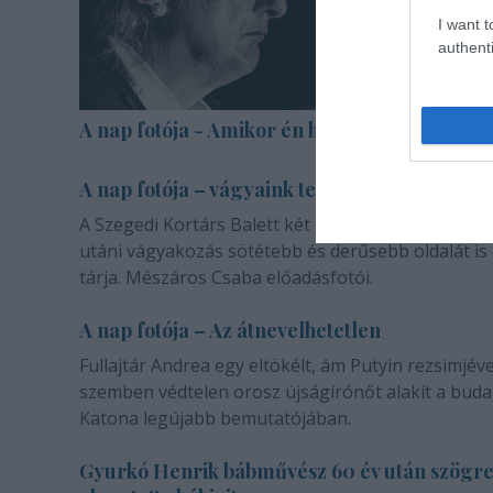
I want t
authenti
A nap fotója - Amikor én halott voltam
A nap fotója – vágyaink természetéről
A Szegedi Kortárs Balett két darabja a másik emb
utáni vágyakozás sötétebb és derűsebb oldalát is
tárja. Mészáros Csaba előadásfotói.
A nap fotója – Az átnevelhetetlen
Fullajtár Andrea egy eltökélt, ám Putyin rezsimjéve
szemben védtelen orosz újságírónőt alakít a buda
Katona legújabb bemutatójában.
Gyurkó Henrik bábművész 60 év után szögr