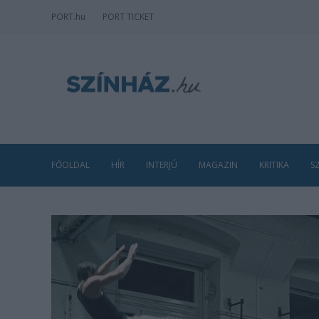
PORT
.hu
PORT TICKET
FŐOLDAL
HÍR
INTERJÚ
MAGAZIN
KRITIKA
S