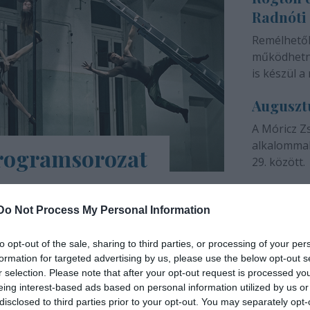
Radnóti
színházunk 
Remélhető
működhetne
is készül a 
Auguszt
A Móricz Z
alkalommal
programsorozat
29. között.
árs Művészetek Háza e-Trafó elnevezésű
a tartalmas, a digitális platformokon
Do Not Process My Personal Information
ások, online táncórák, live setek,
to opt-out of the sale, sharing to third parties, or processing of your per
formation for targeted advertising by us, please use the below opt-out s
INTERJÚ
r selection. Please note that after your opt-out request is processed y
eing interest-based ads based on personal information utilized by us or
disclosed to third parties prior to your opt-out. You may separately opt-