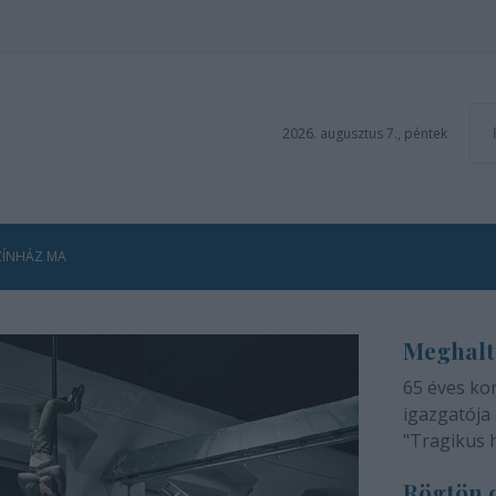
2026. augusztus 7., péntek
ZÍNHÁZ MA
Meghalt
65 éves ko
igazgatója 
"Tragikus 
méltatlan 
Rögtön d
adjuk tudtá