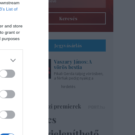
 downstream
B’s List of
Keresés
er and store
to grant or
ed purposes
Jegyvásárlás
Vaszary János: A
l
vörös bestia
Pikali Gerda talpig vörösben,
a férfiak pedig nyakig a
gíti
pácban - az Újszínházban!
hirdetés
..
Színházi premierek
Nincs
ázsa
lik”
megjeleníthető