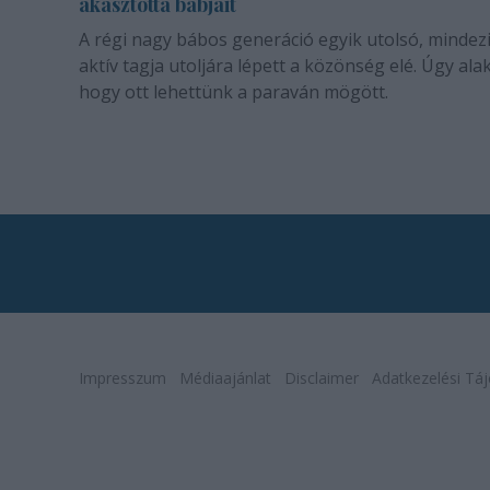
akasztotta bábjait
A régi nagy bábos generáció egyik utolsó, mindez
aktív tagja utoljára lépett a közönség elé. Úgy alak
hogy ott lehettünk a paraván mögött.
Impresszum
Médiaajánlat
Disclaimer
Adatkezelési Táj