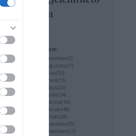
elem
miatt
k
Archívum
2020 november
(
2
)
2020 augusztus
(
1
)
cs
2020 július
(
16
)
2020 június
(
15
)
2020 május
(
20
)
2020 április
(
24
)
2020 március
(
16
)
2020 február
(
46
)
2020 január
(
28
)
2019 december
(
25
)
2019 november
(
27
)