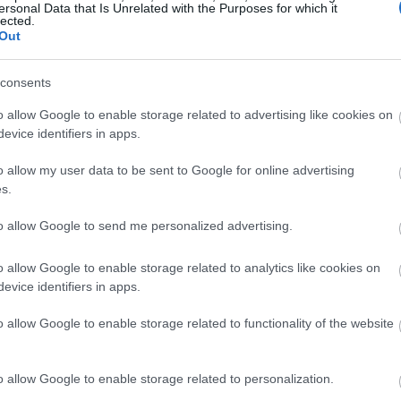
ersonal Data that Is Unrelated with the Purposes for which it
Magyarországon elsőként előleget fizet jövedelem
lected.
Out
ínház
nélkül maradt színészeinek a koronavírus-járvány 
bevezetett korlátozások időszaka alatt.
consents
Kovács András Péter: „Mindig átéreztem a
A
o allow Google to enable storage related to advertising like cookies on
humoristák társadalmi felelősségvállalásána
sok
evice identifiers in apps.
fontosságát”
Az országban az elsők között és talán a
o allow my user data to be sent to Google for online advertising
leghatásosabban szólította meg az embereket a
s.
koronavírus-járvány megfékezése érdekében Ková
András Péter karantén slágerével, amely pillanatok
to allow Google to send me personalized advertising.
alatt az...
o allow Google to enable storage related to analytics like cookies on
evice identifiers in apps.
KRITIKA
o allow Google to enable storage related to functionality of the website
o allow Google to enable storage related to personalization.