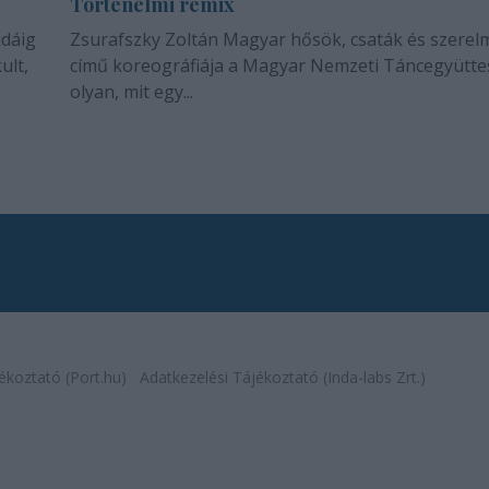
Történelmi remix
idáig
Zsurafszky Zoltán Magyar hősök, csaták és szerel
ult,
című koreográfiája a Magyar Nemzeti Táncegyütte
olyan, mit egy...
ékoztató (Port.hu)
Adatkezelési Tájékoztató (Inda-labs Zrt.)