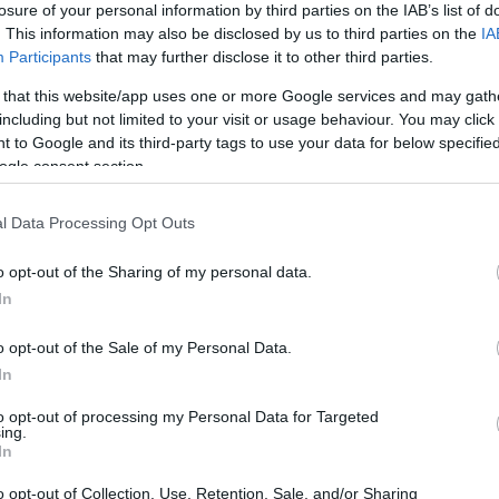
losure of your personal information by third parties on the IAB’s list of
. This information may also be disclosed by us to third parties on the
IA
Participants
that may further disclose it to other third parties.
 that this website/app uses one or more Google services and may gath
including but not limited to your visit or usage behaviour. You may click 
 to Google and its third-party tags to use your data for below specifi
Sodró Eliza: "Színészként a katarzist nem
ogle consent section.
tudjuk garantálni"
l Data Processing Opt Outs
„Ilyen rendkívüli és teljesen egyedi helyzette
még nem kellett szembenéznünk.”
o opt-out of the Sharing of my personal data.
ok
Az Előadóművészi Jogvédő Iroda saját forrásából se
In
pad!
azokat az előadóművészeket, akik a koronavírus
o opt-out of the Sale of my Personal Data.
terjedését megakadályozó és érthető kormányzati
In
intézkedések mentén az elmaradó előadásaik miatt.
to opt-out of processing my Personal Data for Targeted
Őze Áron: „a színház élő műfaj, amelynek var
ing.
In
a művész és néző közvetlen találkozásában rej
o opt-out of Collection, Use, Retention, Sale, and/or Sharing
A Bartók Kamaraszínház és Művészetek Háza