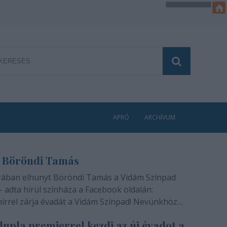
APRÓ
ARCHÍVUM
 Böröndi Tamás
rában elhunyt Böröndi Tamás a Vidám Színpad
- adta hírül színháza a Facebook oldalán:
hírrel zárja évadát a Vidám Színpad! Nevünkhöz
módon, szívünkben gyógyíthatatlan fájdalommal
upla premierrel kezdi az új évadot a
ra rajongóinak a felfoghatatlan hírt, hogy