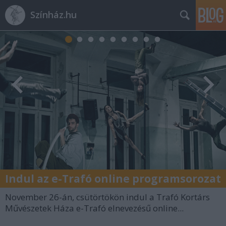
Színház.hu
Indul az e-Trafó online programsorozat
November 26-án, csütörtökön indul a Trafó Kortárs
Művészetek Háza e-Trafó elnevezésű online...