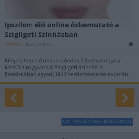
Ipszilon: élő online ősbemutató a
Szigligeti Színházban
mtothorsi
•
2020. június 16.
Kifejezetten élő online előadás ősbemutatójára
készül a nagyváradi Szigligeti Színház: a
Romániában egyedülálló kezdeményezés nyomán ...
SÜTI BEÁLLÍTÁSOK MÓDOSÍTÁSA