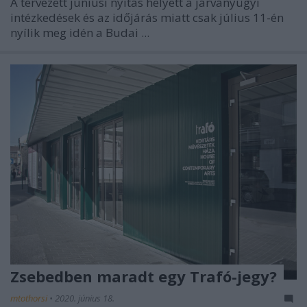
A tervezett júniusi nyitás helyett a járványügyi
intézkedések és az időjárás miatt csak július 11-én
nyílik meg idén a Budai ...
Zsebedben maradt egy Trafó-jegy?
mtothorsi
•
2020. június 18.