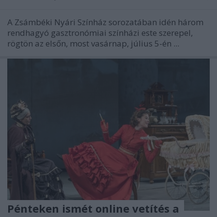
A Zsámbéki Nyári Színház sorozatában idén három
rendhagyó gasztronómiai színházi este szerepel,
rögtön az elsőn, most vasárnap, július 5-én ...
Pénteken ismét online vetítés a