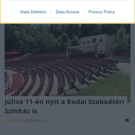
Data Deletion
Data Access
Privacy Policy
Július 11-én nyit a Budai Szabadtéri
Színház is
mtothorsi
•
2020. június 22.