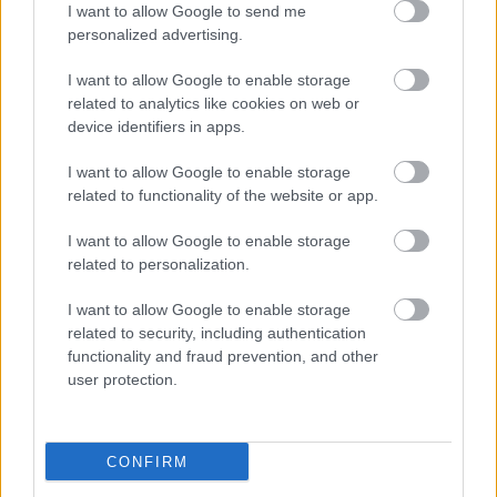
I want to allow Google to send me
personalized advertising.
I want to allow Google to enable storage
related to analytics like cookies on web or
device identifiers in apps.
I want to allow Google to enable storage
related to functionality of the website or app.
I want to allow Google to enable storage
related to personalization.
Kaszás Attila-díj - elindult a
I want to allow Google to enable storage
közönségszavazás
related to security, including authentication
functionality and fraud prevention, and other
mtothorsi
•
2020. június 23.
user protection.
Már lehet szavazni a Kaszás Attila-díj jelöltjeire:
Csankó Zoltánra (Győri Nemzeti Színház), Földes
CONFIRM
Tamásra (Budapesti Operettszínház) és ...