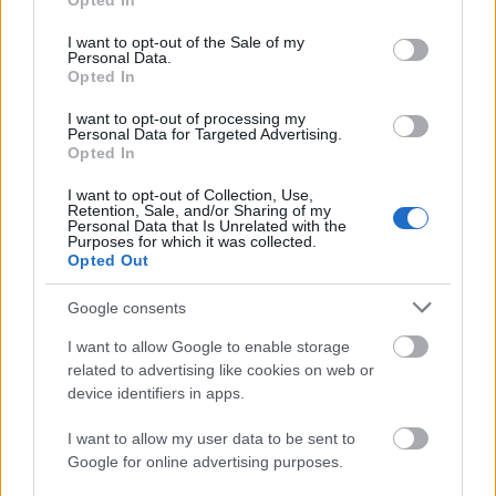
Opted In
use your data for below specified purposes in below Google
consent section.
I want to opt-out of the Sale of my
Personal Data.
Opted In
I want to opt-out of processing my
Personal Data for Targeted Advertising.
Opted In
TáncPark - Nyáresti táncélmény
I want to opt-out of Collection, Use,
Retention, Sale, and/or Sharing of my
Personal Data that Is Unrelated with the
élőben
Purposes for which it was collected.
Opted Out
mtothorsi
•
2020. június 24.
Google consents
Flamenco, tangó, kortárs és hagyományőrző magyar
I want to allow Google to enable storage
táncok júliusban Buda legnagyobb, ikonikus
related to advertising like cookies on web or
rendezvényhelyszínén, a Millenárison.
device identifiers in apps.
...
I want to allow my user data to be sent to
Google for online advertising purposes.