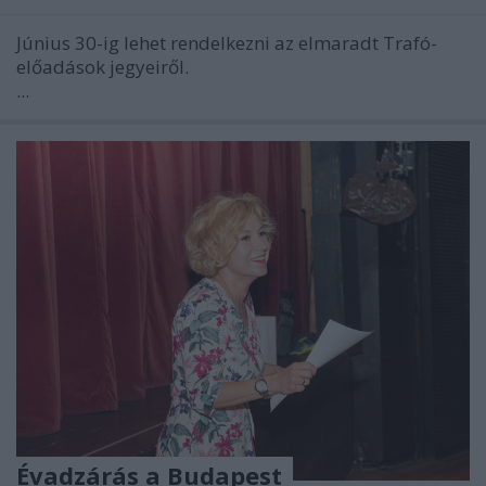
Június 30-ig lehet rendelkezni az elmaradt Trafó-
előadások jegyeiről.
...
Évadzárás a Budapest