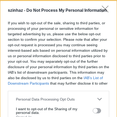
szinhaz -
Do Not Process My Personal Information
If you wish to opt-out of the sale, sharing to third parties, or
Július 5-én indul a Zsámbéki Nyári
processing of your personal or sensitive information for
targeted advertising by us, please use the below opt-out
Színház
section to confirm your selection. Please note that after your
opt-out request is processed you may continue seeing
mtothorsi
•
2020. június 26.
interest-based ads based on personal information utilized by
us or personal information disclosed to third parties prior to
A frissen felújított Zichy-kastély sajátos
your opt-out. You may separately opt-out of the further
atmoszférájú, nyitott belső udvarán álló színpadra
disclosure of your personal information by third parties on the
tervezik idén az előadások java részét, de lesz ...
IAB’s list of downstream participants. This information may
also be disclosed by us to third parties on the
IAB’s List of
Downstream Participants
that may further disclose it to other
third parties.
Please note that this website/app uses one or more Google
Personal Data Processing Opt Outs
services and may gather and store information including but
not limited to your visit or usage behaviour. You may click to
I want to opt-out of the Sharing of my
personal data.
grant or deny consent to Google and its third-party tags to