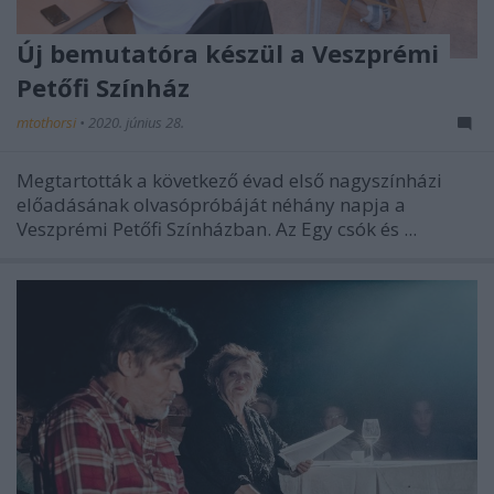
Új bemutatóra készül a Veszprémi
Petőfi Színház
mtothorsi
•
2020. június 28.
Megtartották a következő évad első nagyszínházi
előadásának olvasópróbáját néhány napja a
Veszprémi Petőfi Színházban. Az Egy csók és ...