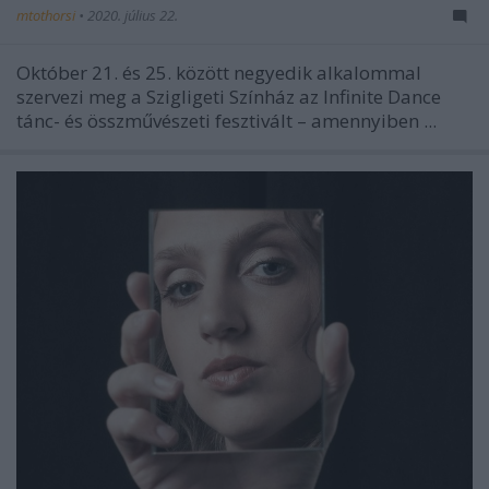
mtothorsi
•
2020. július 22.
Október 21. és 25. között negyedik alkalommal
szervezi meg a Szigligeti Színház az Infinite Dance
tánc- és összművészeti fesztivált – amennyiben ...