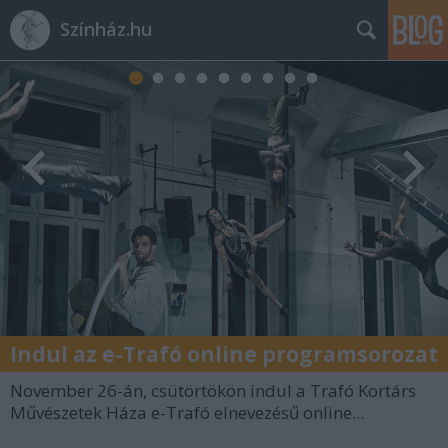
Színház.hu
Indul az e-Trafó online programsorozat
November 26-án, csütörtökön indul a Trafó Kortárs
Művészetek Háza e-Trafó elnevezésű online...