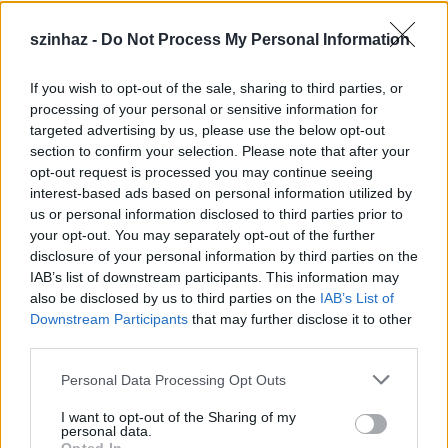
szinhaz -
Do Not Process My Personal Information
If you wish to opt-out of the sale, sharing to third parties, or
Épül a Dóm téri szabadtéri színpad
processing of your personal or sensitive information for
targeted advertising by us, please use the below opt-out
mtothorsi
•
2020. július 16.
section to confirm your selection. Please note that after your
opt-out request is processed you may continue seeing
Megkezdődött a Szegedi Szabadtéri Játékok Dóm
interest-based ads based on personal information utilized by
téri játszóhelyének építése. A fesztivál ikonikus
us or personal information disclosed to third parties prior to
helyszínének számító téren elsőként ...
your opt-out. You may separately opt-out of the further
disclosure of your personal information by third parties on the
IAB’s list of downstream participants. This information may
also be disclosed by us to third parties on the
IAB’s List of
Downstream Participants
that may further disclose it to other
third parties.
Please note that this website/app uses one or more Google
Personal Data Processing Opt Outs
services and may gather and store information including but
not limited to your visit or usage behaviour. You may click to
I want to opt-out of the Sharing of my
personal data.
grant or deny consent to Google and its third-party tags to