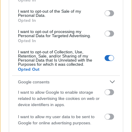
Opted In
use your data for below specified purposes in below Google
consent section.
I want to opt-out of the Sale of my
Personal Data.
Opted In
I want to opt-out of processing my
Personal Data for Targeted Advertising.
„Csonka évadot zárni nem felemelő
Opted In
érzés"
I want to opt-out of Collection, Use,
Retention, Sale, and/or Sharing of my
mtothorsi
•
2020. július 15.
Personal Data that Is Unrelated with the
Purposes for which it was collected.
Opted Out
Megtartotta évadzáró társulati ülését a Tomcsa
Sándor Színház. A világjárvány próbára tette az
Google consents
egész társulatot, de ennek ellenére ...
I want to allow Google to enable storage
related to advertising like cookies on web or
device identifiers in apps.
I want to allow my user data to be sent to
Google for online advertising purposes.