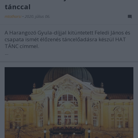
tánccal
mtothorsi
•
2020. július 06.
A Harangozó Gyula-díjjal kitüntetett Feledi János és
csapata ismét élőzenés táncelőadásra készül HAT
TÁNC címmel.
...