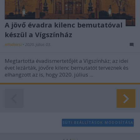
A jövő évadra kilenc bemutatóval
készül a Vígszínház
mtothorsi
•
2020. július 03.
Megtartotta évadismertetőjét a Vígszínház; az idei
évet lezárták, jövőre kilenc bemutatót terveznek és
elhangzott az is, hogy 2020. július ...
SÜTI BEÁLLÍTÁSOK MÓDOSÍTÁSA