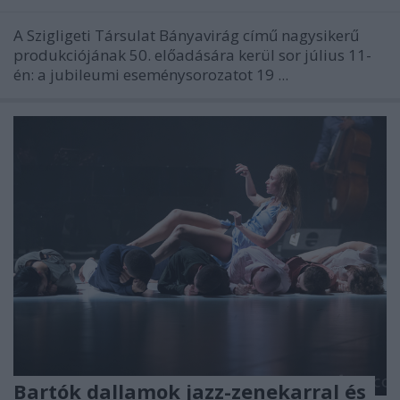
A Szigligeti Társulat Bányavirág című nagysikerű
produkciójának 50. előadására kerül sor július 11-
én: a jubileumi eseménysorozatot 19 ...
Bartók dallamok jazz-zenekarral és