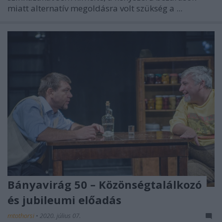
miatt alternatív megoldásra volt szükség a ...
Bányavirág 50 – Közönségtalálkozó
és jubileumi előadás
mtothorsi
•
2020. július 07.