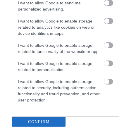
I want to allow Google to send me
personalized advertising.
I want to allow Google to enable storage
related to analytics like cookies on web or
device identifiers in apps.
I want to allow Google to enable storage
related to functionality of the website or app.
"Csak engedjenek át a határon,
I want to allow Google to enable storage
jövünk!"
related to personalization.
mtothorsi
•
2020. július 13.
I want to allow Google to enable storage
related to security, including authentication
Augusztus 21. és 29. között, a tervezett és már
functionality and fraud prevention, and other
meghirdetett versenyprogrammal, magas művészi
user protection.
értékű fesztiválkínálattal, és három workshoppal ...
CONFIRM