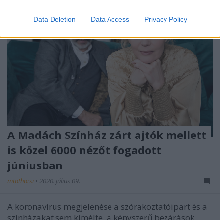
Data Deletion
Data Access
Privacy Policy
A Madách Színház zárt ajtók mellett
is közel 6000 nézőt fogadott
júniusban
mtothorsi
•
2020. július 09.
A koronavírus megjelenése a szórakoztatóipart és a
színházakat sem kímélte, a kényszerű bezárások