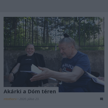
Akárki a Dóm téren
mtothorsi
•
2020. július 23.