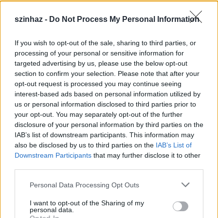
szinhaz -
Do Not Process My Personal Information
If you wish to opt-out of the sale, sharing to third parties, or
Épül a Dóm téri szabadtéri színpad
processing of your personal or sensitive information for
targeted advertising by us, please use the below opt-out
mtothorsi
•
2020. július 16.
section to confirm your selection. Please note that after your
opt-out request is processed you may continue seeing
Megkezdődött a Szegedi Szabadtéri Játékok Dóm
interest-based ads based on personal information utilized by
téri játszóhelyének építése. A fesztivál ikonikus
us or personal information disclosed to third parties prior to
helyszínének számító téren elsőként ...
your opt-out. You may separately opt-out of the further
disclosure of your personal information by third parties on the
IAB’s list of downstream participants. This information may
also be disclosed by us to third parties on the
IAB’s List of
Downstream Participants
that may further disclose it to other
third parties.
Please note that this website/app uses one or more Google
Personal Data Processing Opt Outs
services and may gather and store information including but
not limited to your visit or usage behaviour. You may click to
I want to opt-out of the Sharing of my
personal data.
grant or deny consent to Google and its third-party tags to