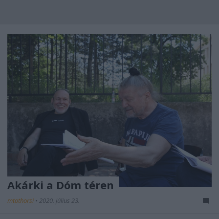
Akárki a Dóm téren
mtothorsi
•
2020. július 23.