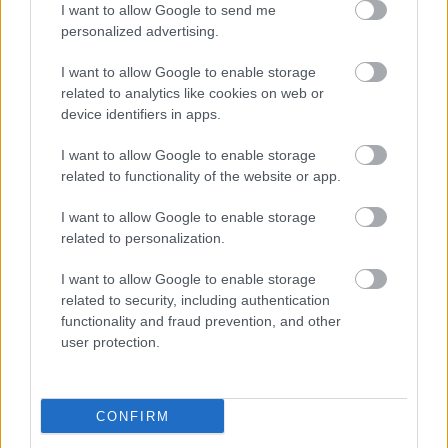
I want to allow Google to send me
personalized advertising.
I want to allow Google to enable storage
related to analytics like cookies on web or
device identifiers in apps.
I want to allow Google to enable storage
related to functionality of the website or app.
"Csak engedjenek át a határon,
I want to allow Google to enable storage
jövünk!"
related to personalization.
mtothorsi
•
2020. július 13.
I want to allow Google to enable storage
related to security, including authentication
Augusztus 21. és 29. között, a tervezett és már
functionality and fraud prevention, and other
meghirdetett versenyprogrammal, magas művészi
user protection.
értékű fesztiválkínálattal, és három workshoppal ...
CONFIRM