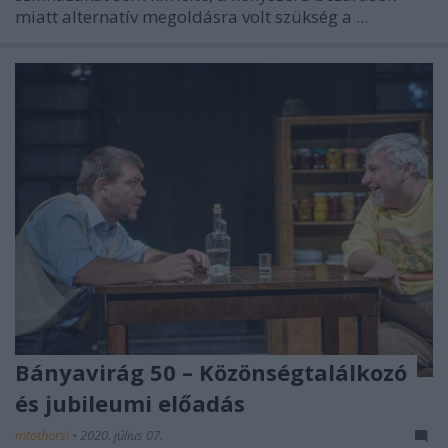
miatt alternatív megoldásra volt szükség a ...
Bányavirág 50 – Közönségtalálkozó
és jubileumi előadás
mtothorsi
•
2020. július 07.