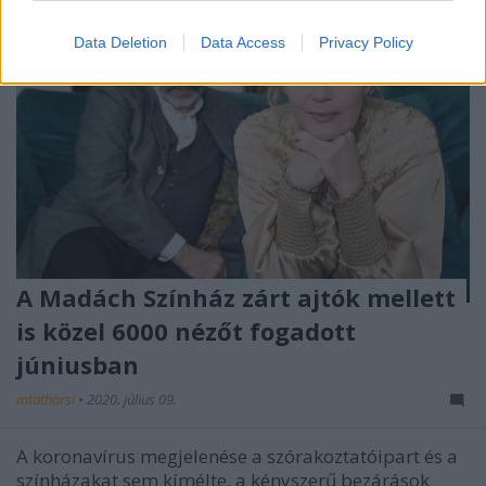
Data Deletion
Data Access
Privacy Policy
A Madách Színház zárt ajtók mellett
is közel 6000 nézőt fogadott
júniusban
mtothorsi
•
2020. július 09.
A koronavírus megjelenése a szórakoztatóipart és a
színházakat sem kímélte, a kényszerű bezárások