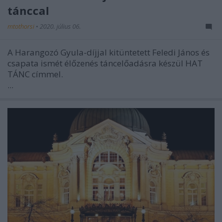
tánccal
mtothorsi
•
2020. július 06.
A Harangozó Gyula-díjjal kitüntetett Feledi János és
csapata ismét élőzenés táncelőadásra készül HAT
TÁNC címmel.
...