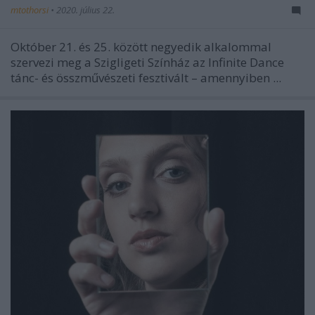
mtothorsi
•
2020. július 22.
Október 21. és 25. között negyedik alkalommal
szervezi meg a Szigligeti Színház az Infinite Dance
tánc- és összművészeti fesztivált – amennyiben ...