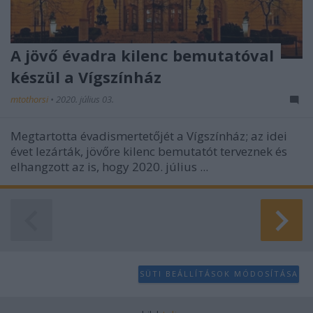
A jövő évadra kilenc bemutatóval
készül a Vígszínház
mtothorsi
•
2020. július 03.
Megtartotta évadismertetőjét a Vígszínház; az idei
évet lezárták, jövőre kilenc bemutatót terveznek és
elhangzott az is, hogy 2020. július ...
SÜTI BEÁLLÍTÁSOK MÓDOSÍTÁSA