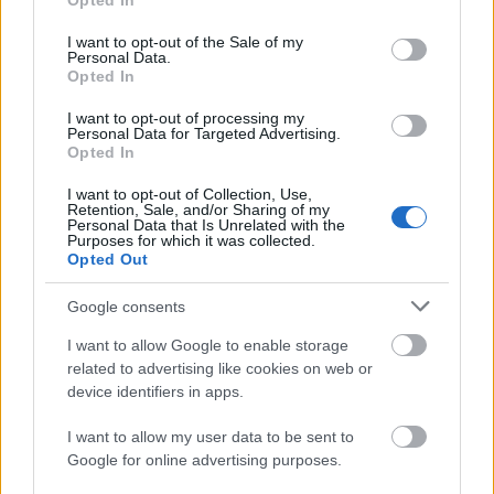
Opted In
use your data for below specified purposes in below Google
consent section.
I want to opt-out of the Sale of my
Personal Data.
Opted In
I want to opt-out of processing my
Personal Data for Targeted Advertising.
„Csonka évadot zárni nem felemelő
Opted In
érzés"
I want to opt-out of Collection, Use,
Retention, Sale, and/or Sharing of my
mtothorsi
•
2020. július 15.
Personal Data that Is Unrelated with the
Purposes for which it was collected.
Opted Out
Megtartotta évadzáró társulati ülését a Tomcsa
Sándor Színház. A világjárvány próbára tette az
Google consents
egész társulatot, de ennek ellenére ...
I want to allow Google to enable storage
related to advertising like cookies on web or
device identifiers in apps.
I want to allow my user data to be sent to
Google for online advertising purposes.