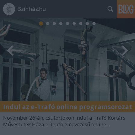
Színház.hu
Indul az e-Trafó online programsorozat
November 26-án, csütörtökön indul a Trafó Kortárs
Művészetek Háza e-Trafó elnevezésű online...