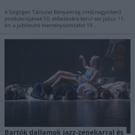
A Szigligeti Társulat Bányavirág című nagysikerű
produkciójának 50. előadására kerül sor július 11-
én: a jubileumi eseménysorozatot 19 ...
Bartók dallamok jazz-zenekarral és