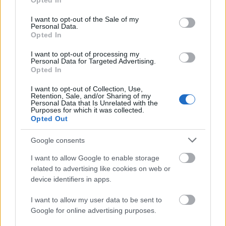
Opted In
use your data for below specified purposes in below Google
consent section.
I want to opt-out of the Sale of my
Personal Data.
Opted In
I want to opt-out of processing my
Personal Data for Targeted Advertising.
Opted In
TáncPark - Nyáresti táncélmény
I want to opt-out of Collection, Use,
Retention, Sale, and/or Sharing of my
Personal Data that Is Unrelated with the
élőben
Purposes for which it was collected.
Opted Out
mtothorsi
•
2020. június 24.
Google consents
Flamenco, tangó, kortárs és hagyományőrző magyar
I want to allow Google to enable storage
táncok júliusban Buda legnagyobb, ikonikus
related to advertising like cookies on web or
rendezvényhelyszínén, a Millenárison.
device identifiers in apps.
...
I want to allow my user data to be sent to
Google for online advertising purposes.