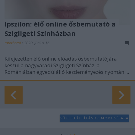
Ipszilon: élő online ősbemutató a
Szigligeti Színházban
mtothorsi
•
2020. június 16.
Kifejezetten élő online előadás ősbemutatójára
készül a nagyváradi Szigligeti Színház: a
Romániában egyedülálló kezdeményezés nyomán ...
SÜTI BEÁLLÍTÁSOK MÓDOSÍTÁSA