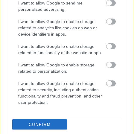
I want to allow Google to send me
personalized advertising.
I want to allow Google to enable storage
related to analytics like cookies on web or
device identifiers in apps.
I want to allow Google to enable storage
related to functionality of the website or app.
I want to allow Google to enable storage
related to personalization.
Kaszás Attila-díj - elindult a
I want to allow Google to enable storage
közönségszavazás
related to security, including authentication
functionality and fraud prevention, and other
mtothorsi
•
2020. június 23.
user protection.
Már lehet szavazni a Kaszás Attila-díj jelöltjeire:
Csankó Zoltánra (Győri Nemzeti Színház), Földes
CONFIRM
Tamásra (Budapesti Operettszínház) és ...