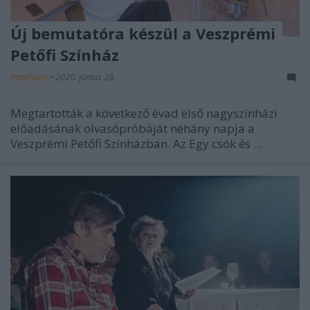
Új bemutatóra készül a Veszprémi
Petőfi Színház
mtothorsi
•
2020. június 28.
Megtartották a következő évad első nagyszínházi
előadásának olvasópróbáját néhány napja a
Veszprémi Petőfi Színházban. Az Egy csók és ...