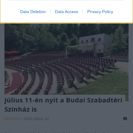
Data Deletion
Data Access
Privacy Policy
Július 11-én nyit a Budai Szabadtéri
Színház is
mtothorsi
•
2020. június 22.