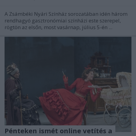
A Zsámbéki Nyári Színház sorozatában idén három
rendhagyó gasztronómiai színházi este szerepel,
rögtön az elsőn, most vasárnap, július 5-én ...
Pénteken ismét online vetítés a