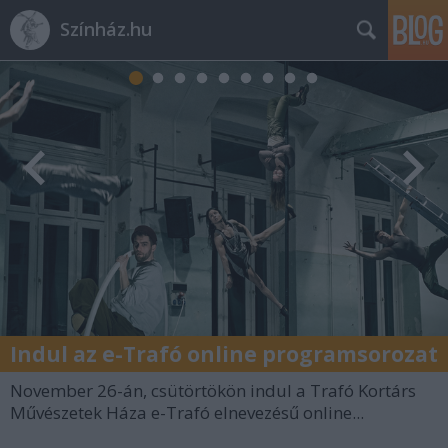
Színház.hu
Indul az e-Trafó online programsorozat
November 26-án, csütörtökön indul a Trafó Kortárs
Művészetek Háza e-Trafó elnevezésű online...