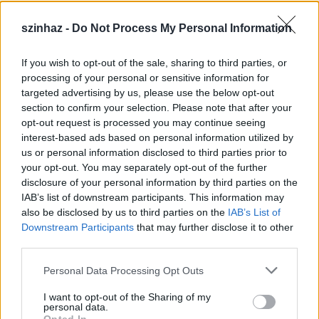
szinhaz -
Do Not Process My Personal Information
If you wish to opt-out of the sale, sharing to third parties, or
Július 5-én indul a Zsámbéki Nyári
processing of your personal or sensitive information for
targeted advertising by us, please use the below opt-out
Színház
section to confirm your selection. Please note that after your
opt-out request is processed you may continue seeing
mtothorsi
•
2020. június 26.
interest-based ads based on personal information utilized by
us or personal information disclosed to third parties prior to
A frissen felújított Zichy-kastély sajátos
your opt-out. You may separately opt-out of the further
atmoszférájú, nyitott belső udvarán álló színpadra
disclosure of your personal information by third parties on the
tervezik idén az előadások java részét, de lesz ...
IAB’s list of downstream participants. This information may
also be disclosed by us to third parties on the
IAB’s List of
Downstream Participants
that may further disclose it to other
third parties.
Please note that this website/app uses one or more Google
Personal Data Processing Opt Outs
services and may gather and store information including but
not limited to your visit or usage behaviour. You may click to
I want to opt-out of the Sharing of my
personal data.
grant or deny consent to Google and its third-party tags to