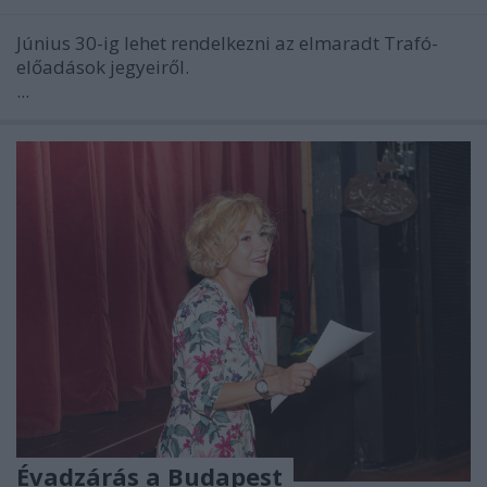
Június 30-ig lehet rendelkezni az elmaradt Trafó-
előadások jegyeiről.
...
Évadzárás a Budapest