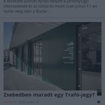
A tervezett júniusi nyitás helyett a járványügyi
intézkedések és az időjárás miatt csak július 11-én
nyílik meg idén a Budai ...
Zsebedben maradt egy Trafó-jegy?
mtothorsi
•
2020. június 18.