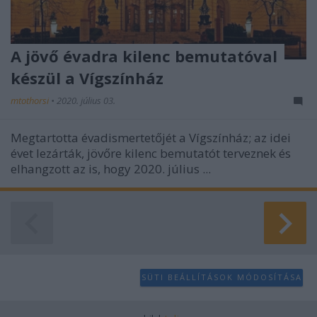
A jövő évadra kilenc bemutatóval
készül a Vígszínház
mtothorsi
•
2020. július 03.
Megtartotta évadismertetőjét a Vígszínház; az idei
évet lezárták, jövőre kilenc bemutatót terveznek és
elhangzott az is, hogy 2020. július ...
SÜTI BEÁLLÍTÁSOK MÓDOSÍTÁSA