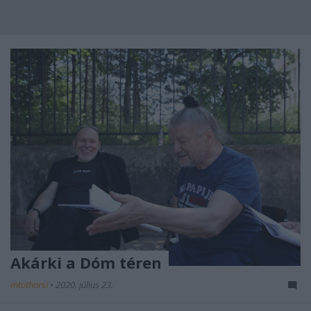
Akárki a Dóm téren
mtothorsi
•
2020. július 23.