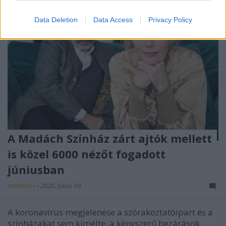
Data Deletion
Data Access
Privacy Policy
A Madách Színház zárt ajtók mellett
is közel 6000 nézőt fogadott
júniusban
mtothorsi
•
2020. július 09.
A koronavírus megjelenése a szórakoztatóipart és a
színházakat sem kímélte, a kényszerű bezárások