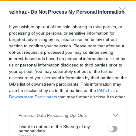
szinhaz -
Do Not Process My Personal Information
If you wish to opt-out of the sale, sharing to third parties, or
Épül a Dóm téri szabadtéri színpad
processing of your personal or sensitive information for
targeted advertising by us, please use the below opt-out
mtothorsi
•
2020. július 16.
section to confirm your selection. Please note that after your
opt-out request is processed you may continue seeing
Megkezdődött a Szegedi Szabadtéri Játékok Dóm
interest-based ads based on personal information utilized by
téri játszóhelyének építése. A fesztivál ikonikus
us or personal information disclosed to third parties prior to
helyszínének számító téren elsőként ...
your opt-out. You may separately opt-out of the further
disclosure of your personal information by third parties on the
IAB’s list of downstream participants. This information may
also be disclosed by us to third parties on the
IAB’s List of
Downstream Participants
that may further disclose it to other
third parties.
Please note that this website/app uses one or more Google
Personal Data Processing Opt Outs
services and may gather and store information including but
not limited to your visit or usage behaviour. You may click to
I want to opt-out of the Sharing of my
personal data.
grant or deny consent to Google and its third-party tags to