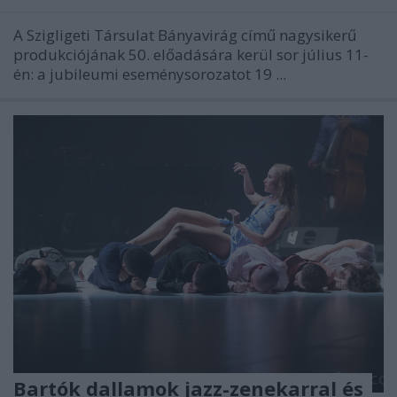
A Szigligeti Társulat Bányavirág című nagysikerű
produkciójának 50. előadására kerül sor július 11-
én: a jubileumi eseménysorozatot 19 ...
Bartók dallamok jazz-zenekarral és