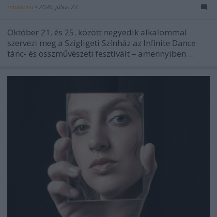
mtothorsi
•
2020. július 22.
Október 21. és 25. között negyedik alkalommal
szervezi meg a Szigligeti Színház az Infinite Dance
tánc- és összművészeti fesztivált – amennyiben ...