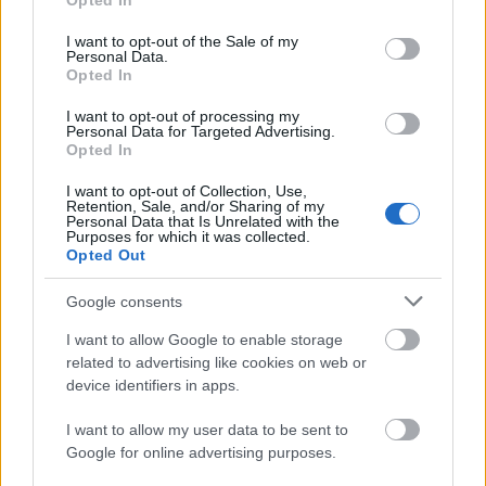
Opted In
use your data for below specified purposes in below Google
consent section.
I want to opt-out of the Sale of my
Personal Data.
Opted In
I want to opt-out of processing my
Personal Data for Targeted Advertising.
„Csonka évadot zárni nem felemelő
Opted In
érzés"
I want to opt-out of Collection, Use,
Retention, Sale, and/or Sharing of my
mtothorsi
•
2020. július 15.
Personal Data that Is Unrelated with the
Purposes for which it was collected.
Opted Out
Megtartotta évadzáró társulati ülését a Tomcsa
Sándor Színház. A világjárvány próbára tette az
Google consents
egész társulatot, de ennek ellenére ...
I want to allow Google to enable storage
related to advertising like cookies on web or
device identifiers in apps.
I want to allow my user data to be sent to
Google for online advertising purposes.