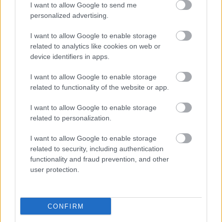
I want to allow Google to send me
personalized advertising.
I want to allow Google to enable storage
related to analytics like cookies on web or
device identifiers in apps.
I want to allow Google to enable storage
related to functionality of the website or app.
"Csak engedjenek át a határon,
I want to allow Google to enable storage
jövünk!"
related to personalization.
mtothorsi
•
2020. július 13.
I want to allow Google to enable storage
related to security, including authentication
Augusztus 21. és 29. között, a tervezett és már
functionality and fraud prevention, and other
meghirdetett versenyprogrammal, magas művészi
user protection.
értékű fesztiválkínálattal, és három workshoppal ...
CONFIRM