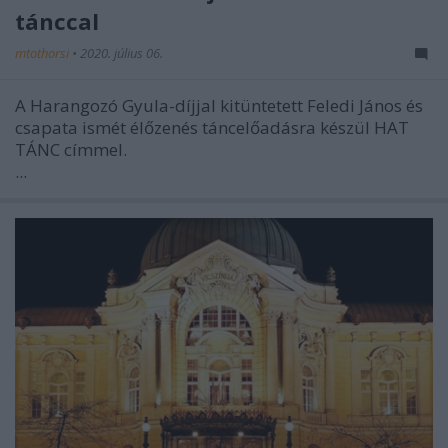
tánccal
mtothorsi
•
2020. július 06.
A Harangozó Gyula-díjjal kitüntetett Feledi János és
csapata ismét élőzenés táncelőadásra készül HAT
TÁNC címmel.
...