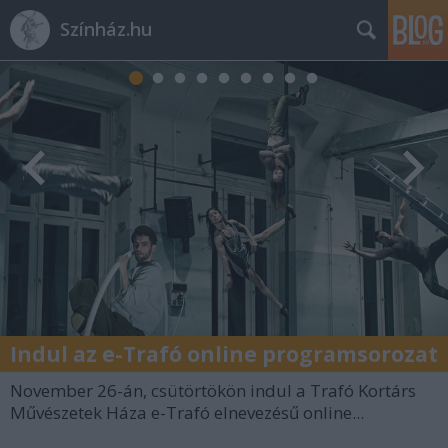
Színház.hu
Indul az e-Trafó online programsorozat
November 26-án, csütörtökön indul a Trafó Kortárs
Művészetek Háza e-Trafó elnevezésű online...