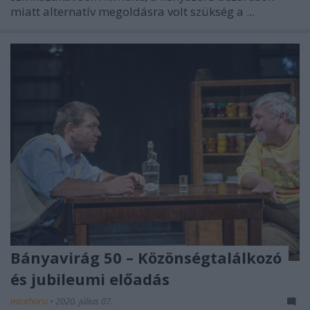
miatt alternatív megoldásra volt szükség a ...
Bányavirág 50 – Közönségtalálkozó
és jubileumi előadás
mtothorsi
•
2020. július 07.