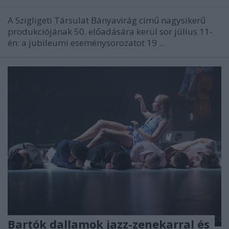
A Szigligeti Társulat Bányavirág című nagysikerű
produkciójának 50. előadására kerül sor július 11-
én: a jubileumi eseménysorozatot 19 ...
Bartók dallamok jazz-zenekarral és