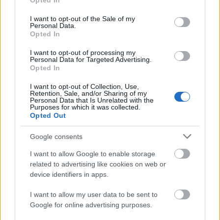
Opted In
use your data for below specified purposes in below Google
consent section.
I want to opt-out of the Sale of my
Personal Data.
Opted In
I want to opt-out of processing my
Personal Data for Targeted Advertising.
„Csonka évadot zárni nem felemelő
Opted In
érzés"
I want to opt-out of Collection, Use,
Retention, Sale, and/or Sharing of my
mtothorsi
•
2020. július 15.
Personal Data that Is Unrelated with the
Purposes for which it was collected.
Opted Out
Megtartotta évadzáró társulati ülését a Tomcsa
Sándor Színház. A világjárvány próbára tette az
Google consents
egész társulatot, de ennek ellenére ...
I want to allow Google to enable storage
related to advertising like cookies on web or
device identifiers in apps.
I want to allow my user data to be sent to
Google for online advertising purposes.