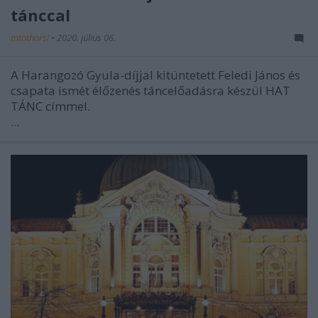
tánccal
mtothorsi
•
2020. július 06.
A Harangozó Gyula-díjjal kitüntetett Feledi János és
csapata ismét élőzenés táncelőadásra készül HAT
TÁNC címmel.
...