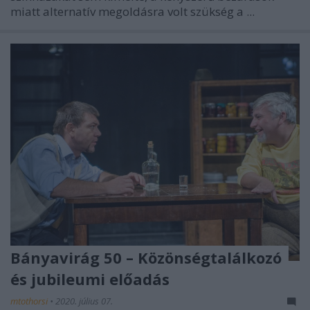
miatt alternatív megoldásra volt szükség a ...
Bányavirág 50 – Közönségtalálkozó
és jubileumi előadás
mtothorsi
•
2020. július 07.