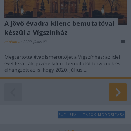
A jövő évadra kilenc bemutatóval
készül a Vígszínház
mtothorsi
•
2020. július 03.
Megtartotta évadismertetőjét a Vígszínház; az idei
évet lezárták, jövőre kilenc bemutatót terveznek és
elhangzott az is, hogy 2020. július ...
SÜTI BEÁLLÍTÁSOK MÓDOSÍTÁSA