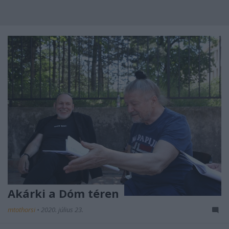
Akárki a Dóm téren
mtothorsi
•
2020. július 23.