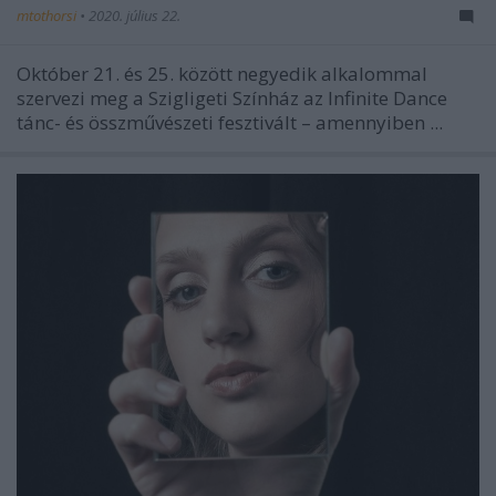
mtothorsi
•
2020. július 22.
Október 21. és 25. között negyedik alkalommal
szervezi meg a Szigligeti Színház az Infinite Dance
tánc- és összművészeti fesztivált – amennyiben ...