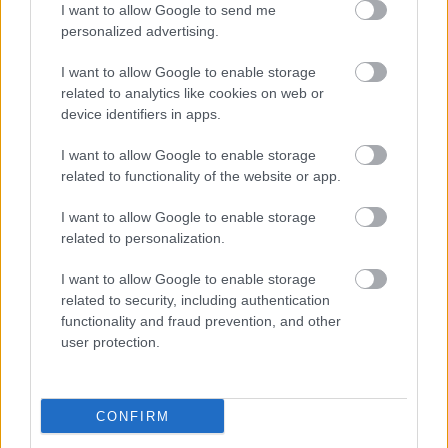
I want to allow Google to send me
personalized advertising.
I want to allow Google to enable storage
related to analytics like cookies on web or
device identifiers in apps.
I want to allow Google to enable storage
related to functionality of the website or app.
"Csak engedjenek át a határon,
I want to allow Google to enable storage
jövünk!"
related to personalization.
mtothorsi
•
2020. július 13.
I want to allow Google to enable storage
related to security, including authentication
Augusztus 21. és 29. között, a tervezett és már
functionality and fraud prevention, and other
meghirdetett versenyprogrammal, magas művészi
user protection.
értékű fesztiválkínálattal, és három workshoppal ...
CONFIRM