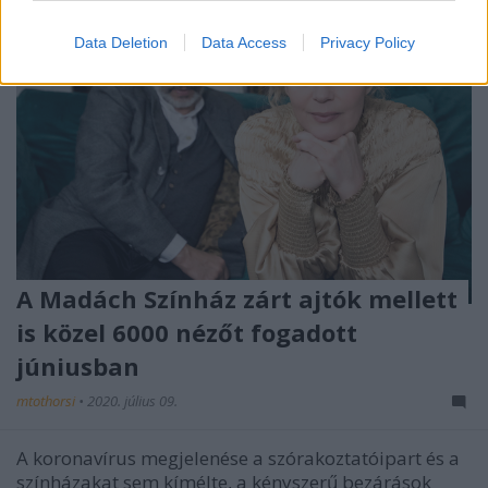
Data Deletion
Data Access
Privacy Policy
A Madách Színház zárt ajtók mellett
is közel 6000 nézőt fogadott
júniusban
mtothorsi
•
2020. július 09.
A koronavírus megjelenése a szórakoztatóipart és a
színházakat sem kímélte, a kényszerű bezárások