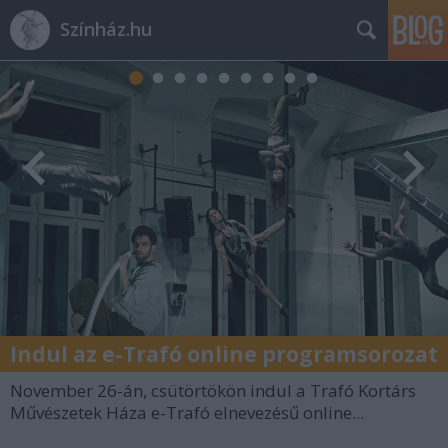
Színház.hu
Indul az e-Trafó online programsorozat
November 26-án, csütörtökön indul a Trafó Kortárs
Művészetek Háza e-Trafó elnevezésű online...