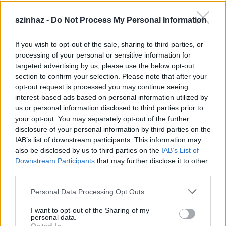
szinhaz -
Do Not Process My Personal Information
If you wish to opt-out of the sale, sharing to third parties, or
Épül a Dóm téri szabadtéri színpad
processing of your personal or sensitive information for
targeted advertising by us, please use the below opt-out
mtothorsi
•
2020. július 16.
section to confirm your selection. Please note that after your
opt-out request is processed you may continue seeing
Megkezdődött a Szegedi Szabadtéri Játékok Dóm
interest-based ads based on personal information utilized by
téri játszóhelyének építése. A fesztivál ikonikus
us or personal information disclosed to third parties prior to
helyszínének számító téren elsőként ...
your opt-out. You may separately opt-out of the further
disclosure of your personal information by third parties on the
IAB’s list of downstream participants. This information may
also be disclosed by us to third parties on the
IAB’s List of
Downstream Participants
that may further disclose it to other
third parties.
Please note that this website/app uses one or more Google
Personal Data Processing Opt Outs
services and may gather and store information including but
not limited to your visit or usage behaviour. You may click to
I want to opt-out of the Sharing of my
personal data.
grant or deny consent to Google and its third-party tags to