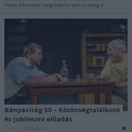
miatt alternatív megoldásra volt szükség a ...
Bányavirág 50 – Közönségtalálkozó
és jubileumi előadás
mtothorsi
•
2020. július 07.