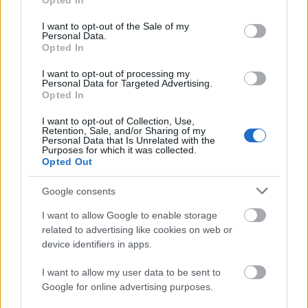
Opted In
use your data for below specified purposes in below Google
consent section.
I want to opt-out of the Sale of my
Personal Data.
Opted In
I want to opt-out of processing my
Personal Data for Targeted Advertising.
„Csonka évadot zárni nem felemelő
Opted In
érzés"
I want to opt-out of Collection, Use,
Retention, Sale, and/or Sharing of my
mtothorsi
•
2020. július 15.
Personal Data that Is Unrelated with the
Purposes for which it was collected.
Opted Out
Megtartotta évadzáró társulati ülését a Tomcsa
Sándor Színház. A világjárvány próbára tette az
Google consents
egész társulatot, de ennek ellenére ...
I want to allow Google to enable storage
related to advertising like cookies on web or
device identifiers in apps.
I want to allow my user data to be sent to
Google for online advertising purposes.