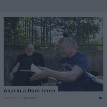
Akárki a Dóm téren
mtothorsi
•
2020. július 23.