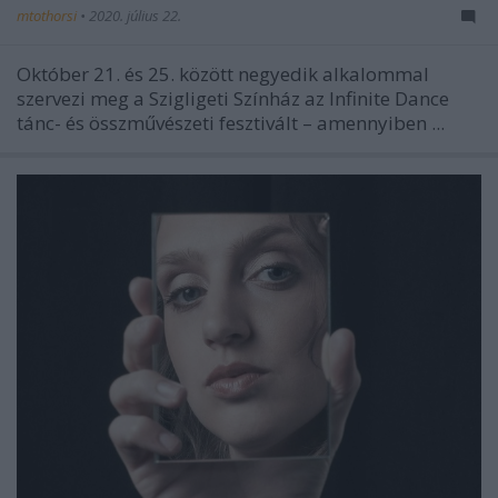
mtothorsi
•
2020. július 22.
Október 21. és 25. között negyedik alkalommal
szervezi meg a Szigligeti Színház az Infinite Dance
tánc- és összművészeti fesztivált – amennyiben ...