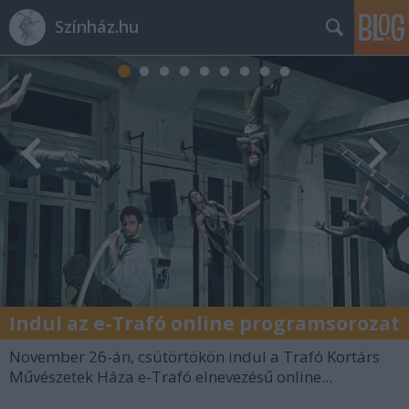
Színház.hu
Indul az e-Trafó online programsorozat
November 26-án, csütörtökön indul a Trafó Kortárs
Művészetek Háza e-Trafó elnevezésű online...