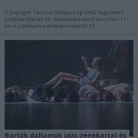
A Szigligeti Társulat Bányavirág című nagysikerű
produkciójának 50. előadására kerül sor július 11-
én: a jubileumi eseménysorozatot 19 ...
Bartók dallamok jazz-zenekarral és