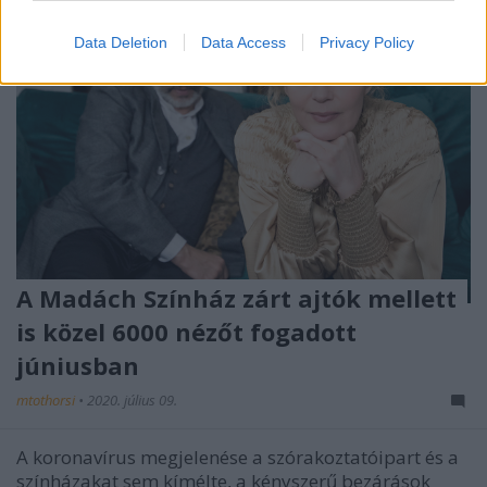
Data Deletion
Data Access
Privacy Policy
A Madách Színház zárt ajtók mellett
is közel 6000 nézőt fogadott
júniusban
mtothorsi
•
2020. július 09.
A koronavírus megjelenése a szórakoztatóipart és a
színházakat sem kímélte, a kényszerű bezárások