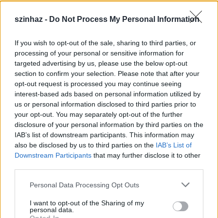
szinhaz -
Do Not Process My Personal Information
If you wish to opt-out of the sale, sharing to third parties, or
Épül a Dóm téri szabadtéri színpad
processing of your personal or sensitive information for
targeted advertising by us, please use the below opt-out
mtothorsi
•
2020. július 16.
section to confirm your selection. Please note that after your
opt-out request is processed you may continue seeing
Megkezdődött a Szegedi Szabadtéri Játékok Dóm
interest-based ads based on personal information utilized by
téri játszóhelyének építése. A fesztivál ikonikus
us or personal information disclosed to third parties prior to
helyszínének számító téren elsőként ...
your opt-out. You may separately opt-out of the further
disclosure of your personal information by third parties on the
IAB’s list of downstream participants. This information may
also be disclosed by us to third parties on the
IAB’s List of
Downstream Participants
that may further disclose it to other
third parties.
Please note that this website/app uses one or more Google
Personal Data Processing Opt Outs
services and may gather and store information including but
not limited to your visit or usage behaviour. You may click to
I want to opt-out of the Sharing of my
personal data.
grant or deny consent to Google and its third-party tags to