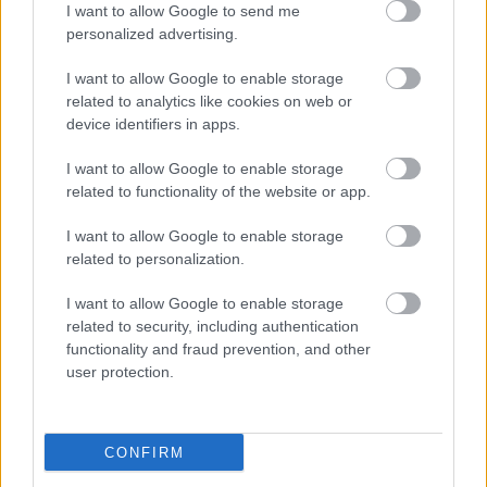
I want to allow Google to send me
personalized advertising.
I want to allow Google to enable storage
related to analytics like cookies on web or
device identifiers in apps.
I want to allow Google to enable storage
related to functionality of the website or app.
"Csak engedjenek át a határon,
I want to allow Google to enable storage
jövünk!"
related to personalization.
mtothorsi
•
2020. július 13.
I want to allow Google to enable storage
related to security, including authentication
Augusztus 21. és 29. között, a tervezett és már
functionality and fraud prevention, and other
meghirdetett versenyprogrammal, magas művészi
user protection.
értékű fesztiválkínálattal, és három workshoppal ...
CONFIRM