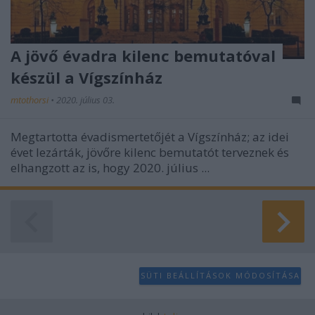
A jövő évadra kilenc bemutatóval
készül a Vígszínház
mtothorsi
•
2020. július 03.
Megtartotta évadismertetőjét a Vígszínház; az idei
évet lezárták, jövőre kilenc bemutatót terveznek és
elhangzott az is, hogy 2020. július ...
SÜTI BEÁLLÍTÁSOK MÓDOSÍTÁSA