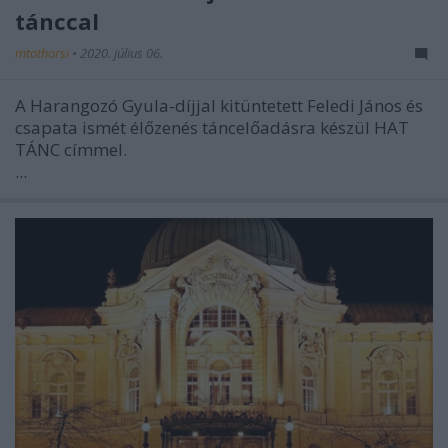
tánccal
mtothorsi
•
2020. július 06.
A Harangozó Gyula-díjjal kitüntetett Feledi János és
csapata ismét élőzenés táncelőadásra készül HAT
TÁNC címmel.
...