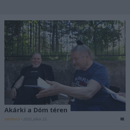
Akárki a Dóm téren
mtothorsi
•
2020. július 23.