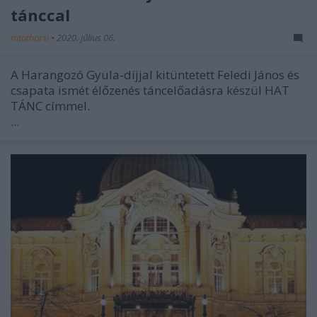
tánccal
mtothorsi
•
2020. július 06.
A Harangozó Gyula-díjjal kitüntetett Feledi János és
csapata ismét élőzenés táncelőadásra készül HAT
TÁNC címmel.
...