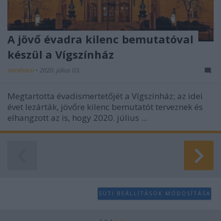
A jövő évadra kilenc bemutatóval
készül a Vígszínház
mtothorsi
•
2020. július 03.
Megtartotta évadismertetőjét a Vígszínház; az idei
évet lezárták, jövőre kilenc bemutatót terveznek és
elhangzott az is, hogy 2020. július ...
SÜTI BEÁLLÍTÁSOK MÓDOSÍTÁSA