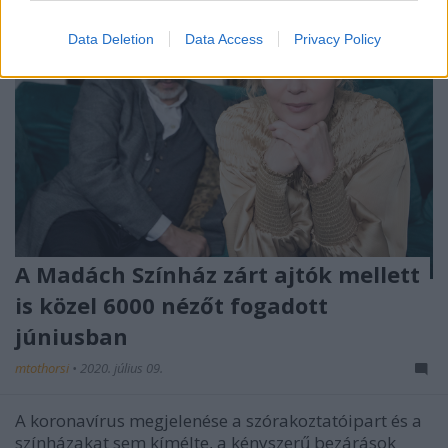
Data Deletion
Data Access
Privacy Policy
A Madách Színház zárt ajtók mellett
is közel 6000 nézőt fogadott
júniusban
mtothorsi
•
2020. július 09.
A koronavírus megjelenése a szórakoztatóipart és a
színházakat sem kímélte, a kényszerű bezárások