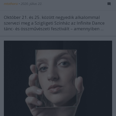
mtothorsi
•
2020. július 22.
Október 21. és 25. között negyedik alkalommal
szervezi meg a Szigligeti Színház az Infinite Dance
tánc- és összművészeti fesztivált – amennyiben ...