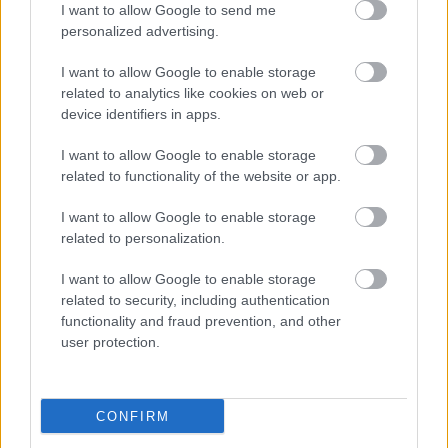
I want to allow Google to send me
personalized advertising.
I want to allow Google to enable storage
related to analytics like cookies on web or
device identifiers in apps.
I want to allow Google to enable storage
related to functionality of the website or app.
"Csak engedjenek át a határon,
I want to allow Google to enable storage
jövünk!"
related to personalization.
mtothorsi
•
2020. július 13.
I want to allow Google to enable storage
related to security, including authentication
Augusztus 21. és 29. között, a tervezett és már
functionality and fraud prevention, and other
meghirdetett versenyprogrammal, magas művészi
user protection.
értékű fesztiválkínálattal, és három workshoppal ...
CONFIRM