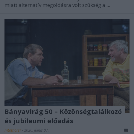
miatt alternatív megoldásra volt szükség a ...
Bányavirág 50 – Közönségtalálkozó
és jubileumi előadás
mtothorsi
•
2020. július 07.