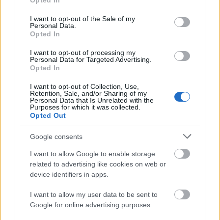
Opted In
use your data for below specified purposes in below Google
consent section.
I want to opt-out of the Sale of my
Personal Data.
Opted In
I want to opt-out of processing my
Personal Data for Targeted Advertising.
„Csonka évadot zárni nem felemelő
Opted In
érzés"
I want to opt-out of Collection, Use,
Retention, Sale, and/or Sharing of my
mtothorsi
•
2020. július 15.
Personal Data that Is Unrelated with the
Purposes for which it was collected.
Opted Out
Megtartotta évadzáró társulati ülését a Tomcsa
Sándor Színház. A világjárvány próbára tette az
Google consents
egész társulatot, de ennek ellenére ...
I want to allow Google to enable storage
related to advertising like cookies on web or
device identifiers in apps.
I want to allow my user data to be sent to
Google for online advertising purposes.