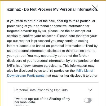
szinhaz -
Do Not Process My Personal Information
If you wish to opt-out of the sale, sharing to third parties, or
Épül a Dóm téri szabadtéri színpad
processing of your personal or sensitive information for
targeted advertising by us, please use the below opt-out
mtothorsi
•
2020. július 16.
section to confirm your selection. Please note that after your
opt-out request is processed you may continue seeing
Megkezdődött a Szegedi Szabadtéri Játékok Dóm
interest-based ads based on personal information utilized by
téri játszóhelyének építése. A fesztivál ikonikus
us or personal information disclosed to third parties prior to
helyszínének számító téren elsőként ...
your opt-out. You may separately opt-out of the further
disclosure of your personal information by third parties on the
IAB’s list of downstream participants. This information may
also be disclosed by us to third parties on the
IAB’s List of
Downstream Participants
that may further disclose it to other
third parties.
Please note that this website/app uses one or more Google
Personal Data Processing Opt Outs
services and may gather and store information including but
not limited to your visit or usage behaviour. You may click to
I want to opt-out of the Sharing of my
personal data.
grant or deny consent to Google and its third-party tags to