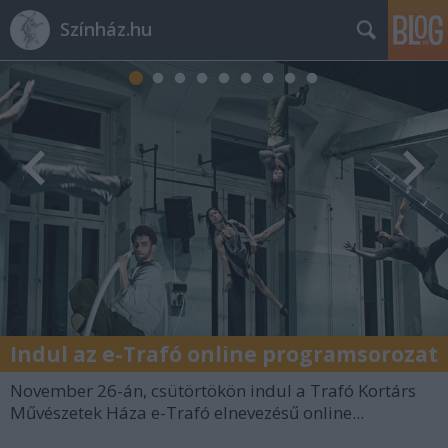
Színház.hu
Indul az e-Trafó online programsorozat
November 26-án, csütörtökön indul a Trafó Kortárs
Művészetek Háza e-Trafó elnevezésű online...