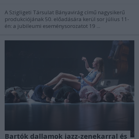
A Szigligeti Társulat Bányavirág című nagysikerű
produkciójának 50. előadására kerül sor július 11-
én: a jubileumi eseménysorozatot 19 ...
Bartók dallamok jazz-zenekarral és