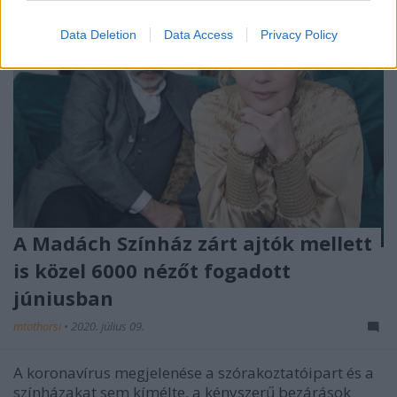
Data Deletion
Data Access
Privacy Policy
A Madách Színház zárt ajtók mellett
is közel 6000 nézőt fogadott
júniusban
mtothorsi
•
2020. július 09.
A koronavírus megjelenése a szórakoztatóipart és a
színházakat sem kímélte, a kényszerű bezárások