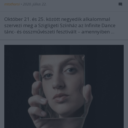
mtothorsi
•
2020. július 22.
Október 21. és 25. között negyedik alkalommal
szervezi meg a Szigligeti Színház az Infinite Dance
tánc- és összművészeti fesztivált – amennyiben ...