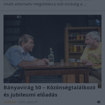
miatt alternatív megoldásra volt szükség a ...
Bányavirág 50 – Közönségtalálkozó
és jubileumi előadás
mtothorsi
•
2020. július 07.