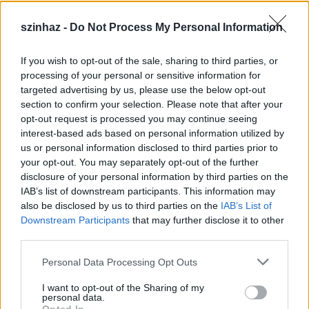
szinhaz -
Do Not Process My Personal Information
If you wish to opt-out of the sale, sharing to third parties, or
Épül a Dóm téri szabadtéri színpad
processing of your personal or sensitive information for
targeted advertising by us, please use the below opt-out
mtothorsi
•
2020. július 16.
section to confirm your selection. Please note that after your
opt-out request is processed you may continue seeing
Megkezdődött a Szegedi Szabadtéri Játékok Dóm
interest-based ads based on personal information utilized by
téri játszóhelyének építése. A fesztivál ikonikus
us or personal information disclosed to third parties prior to
helyszínének számító téren elsőként ...
your opt-out. You may separately opt-out of the further
disclosure of your personal information by third parties on the
IAB’s list of downstream participants. This information may
also be disclosed by us to third parties on the
IAB’s List of
Downstream Participants
that may further disclose it to other
third parties.
Please note that this website/app uses one or more Google
Personal Data Processing Opt Outs
services and may gather and store information including but
not limited to your visit or usage behaviour. You may click to
I want to opt-out of the Sharing of my
personal data.
grant or deny consent to Google and its third-party tags to