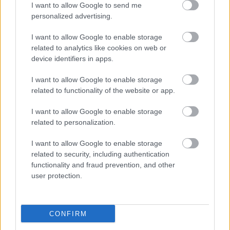
I want to allow Google to send me
personalized advertising.
I want to allow Google to enable storage
related to analytics like cookies on web or
device identifiers in apps.
I want to allow Google to enable storage
related to functionality of the website or app.
"Csak engedjenek át a határon,
I want to allow Google to enable storage
jövünk!"
related to personalization.
mtothorsi
•
2020. július 13.
I want to allow Google to enable storage
related to security, including authentication
Augusztus 21. és 29. között, a tervezett és már
functionality and fraud prevention, and other
meghirdetett versenyprogrammal, magas művészi
user protection.
értékű fesztiválkínálattal, és három workshoppal ...
CONFIRM