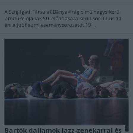
A Szigligeti Társulat Bányavirág című nagysikerű
produkciójának 50. előadására kerül sor július 11-
én: a jubileumi eseménysorozatot 19 ...
Bartók dallamok jazz-zenekarral és