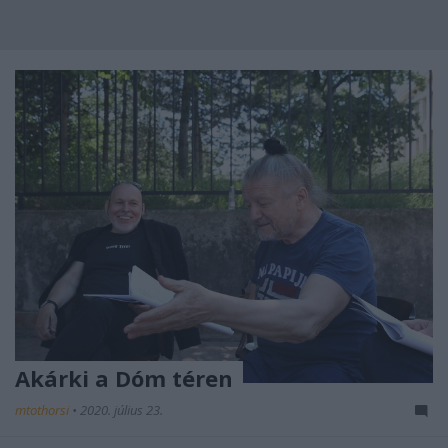
Akárki a Dóm téren
mtothorsi
•
2020. július 23.