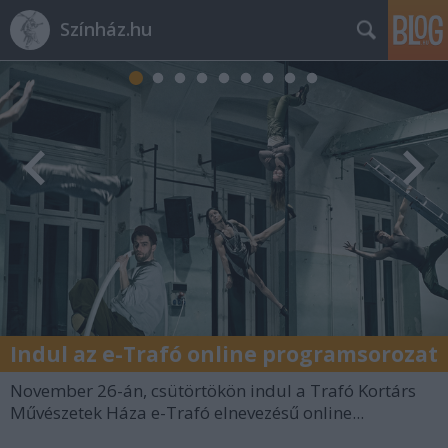
Színház.hu
Indul az e-Trafó online programsorozat
November 26-án, csütörtökön indul a Trafó Kortárs
Művészetek Háza e-Trafó elnevezésű online...