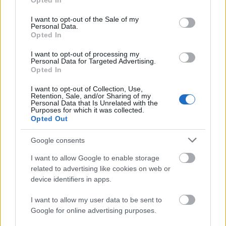
Opted In
use your data for below specified purposes in below Google
consent section.
I want to opt-out of the Sale of my
Personal Data.
Opted In
I want to opt-out of processing my
Personal Data for Targeted Advertising.
„Csonka évadot zárni nem felemelő
Opted In
érzés"
I want to opt-out of Collection, Use,
Retention, Sale, and/or Sharing of my
mtothorsi
•
2020. július 15.
Personal Data that Is Unrelated with the
Purposes for which it was collected.
Opted Out
Megtartotta évadzáró társulati ülését a Tomcsa
Sándor Színház. A világjárvány próbára tette az
Google consents
egész társulatot, de ennek ellenére ...
I want to allow Google to enable storage
related to advertising like cookies on web or
device identifiers in apps.
I want to allow my user data to be sent to
Google for online advertising purposes.