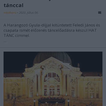
tánccal
mtothorsi
•
2020. július 06.
A Harangozó Gyula-díjjal kitüntetett Feledi János és
csapata ismét élőzenés táncelőadásra készül HAT
TÁNC címmel.
...