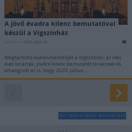
A jövő évadra kilenc bemutatóval
készül a Vígszínház
mtothorsi
•
2020. július 03.
Megtartotta évadismertetőjét a Vígszínház; az idei
évet lezárták, jövőre kilenc bemutatót terveznek és
elhangzott az is, hogy 2020. július ...
SÜTI BEÁLLÍTÁSOK MÓDOSÍTÁSA