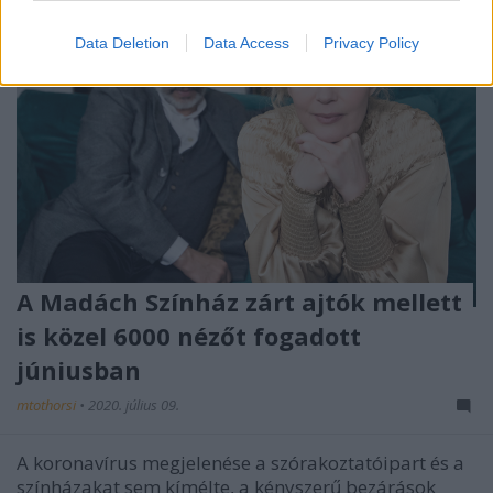
Data Deletion
Data Access
Privacy Policy
A Madách Színház zárt ajtók mellett
is közel 6000 nézőt fogadott
júniusban
mtothorsi
•
2020. július 09.
A koronavírus megjelenése a szórakoztatóipart és a
színházakat sem kímélte, a kényszerű bezárások