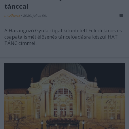
tánccal
mtothorsi
•
2020. július 06.
A Harangozó Gyula-díjjal kitüntetett Feledi János és
csapata ismét élőzenés táncelőadásra készül HAT
TÁNC címmel.
...