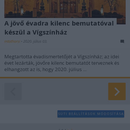
A jövő évadra kilenc bemutatóval
készül a Vígszínház
mtothorsi
•
2020. július 03.
Megtartotta évadismertetőjét a Vígszínház; az idei
évet lezárták, jövőre kilenc bemutatót terveznek és
elhangzott az is, hogy 2020. július ...
SÜTI BEÁLLÍTÁSOK MÓDOSÍTÁSA