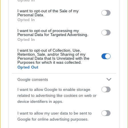
Opted In
use your data for below specified purposes in below Google
consent section.
I want to opt-out of the Sale of my
Personal Data.
Opted In
I want to opt-out of processing my
Personal Data for Targeted Advertising.
„Csonka évadot zárni nem felemelő
Opted In
érzés"
I want to opt-out of Collection, Use,
Retention, Sale, and/or Sharing of my
mtothorsi
•
2020. július 15.
Personal Data that Is Unrelated with the
Purposes for which it was collected.
Opted Out
Megtartotta évadzáró társulati ülését a Tomcsa
Sándor Színház. A világjárvány próbára tette az
Google consents
egész társulatot, de ennek ellenére ...
I want to allow Google to enable storage
related to advertising like cookies on web or
device identifiers in apps.
I want to allow my user data to be sent to
Google for online advertising purposes.