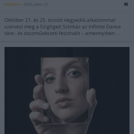
mtothorsi
•
2020. július 22.
Október 21. és 25. között negyedik alkalommal
szervezi meg a Szigligeti Színház az Infinite Dance
tánc- és összművészeti fesztivált – amennyiben ...