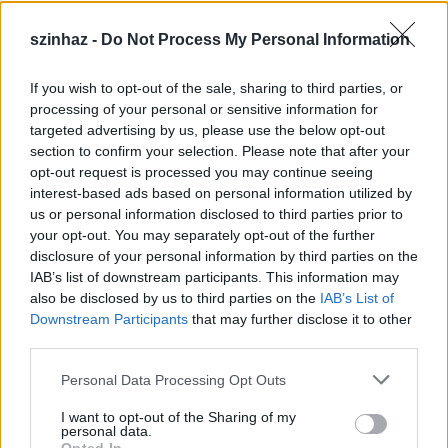
szinhaz -
Do Not Process My Personal Information
If you wish to opt-out of the sale, sharing to third parties, or
Épül a Dóm téri szabadtéri színpad
processing of your personal or sensitive information for
targeted advertising by us, please use the below opt-out
mtothorsi
•
2020. július 16.
section to confirm your selection. Please note that after your
opt-out request is processed you may continue seeing
Megkezdődött a Szegedi Szabadtéri Játékok Dóm
interest-based ads based on personal information utilized by
téri játszóhelyének építése. A fesztivál ikonikus
us or personal information disclosed to third parties prior to
helyszínének számító téren elsőként ...
your opt-out. You may separately opt-out of the further
disclosure of your personal information by third parties on the
IAB’s list of downstream participants. This information may
also be disclosed by us to third parties on the
IAB’s List of
Downstream Participants
that may further disclose it to other
third parties.
Please note that this website/app uses one or more Google
Personal Data Processing Opt Outs
services and may gather and store information including but
not limited to your visit or usage behaviour. You may click to
I want to opt-out of the Sharing of my
personal data.
grant or deny consent to Google and its third-party tags to