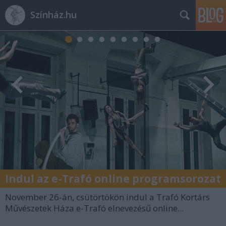
Színház.hu
Indul az e-Trafó online programsorozat
November 26-án, csütörtökön indul a Trafó Kortárs
Művészetek Háza e-Trafó elnevezésű online...