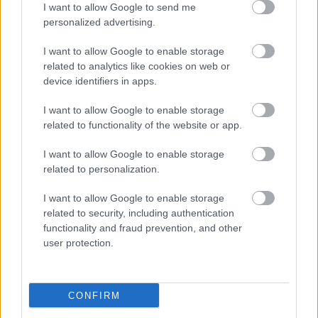
I want to allow Google to send me
personalized advertising.
I want to allow Google to enable storage
related to analytics like cookies on web or
device identifiers in apps.
I want to allow Google to enable storage
related to functionality of the website or app.
"Csak engedjenek át a határon,
I want to allow Google to enable storage
jövünk!"
related to personalization.
mtothorsi
•
2020. július 13.
I want to allow Google to enable storage
related to security, including authentication
Augusztus 21. és 29. között, a tervezett és már
functionality and fraud prevention, and other
meghirdetett versenyprogrammal, magas művészi
user protection.
értékű fesztiválkínálattal, és három workshoppal ...
CONFIRM