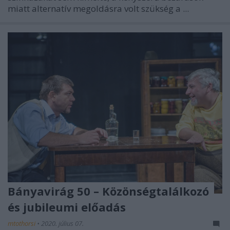
miatt alternatív megoldásra volt szükség a ...
Bányavirág 50 – Közönségtalálkozó
és jubileumi előadás
mtothorsi
•
2020. július 07.