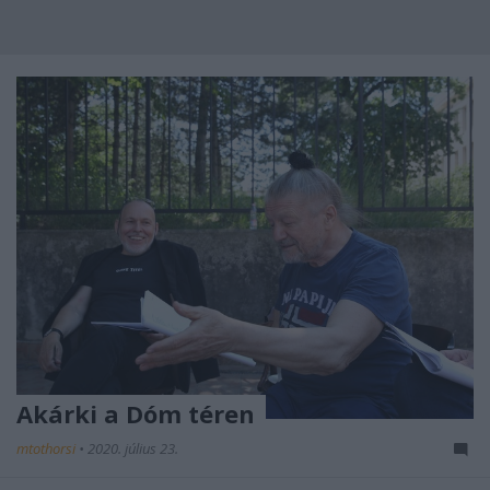
Akárki a Dóm téren
mtothorsi
•
2020. július 23.