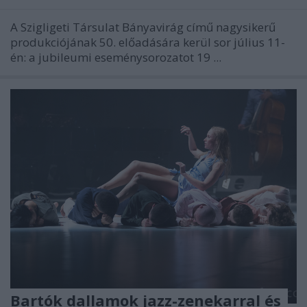
A Szigligeti Társulat Bányavirág című nagysikerű
produkciójának 50. előadására kerül sor július 11-
én: a jubileumi eseménysorozatot 19 ...
Bartók dallamok jazz-zenekarral és