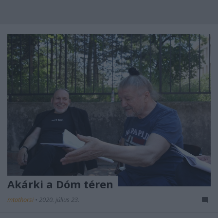
Akárki a Dóm téren
mtothorsi
•
2020. július 23.