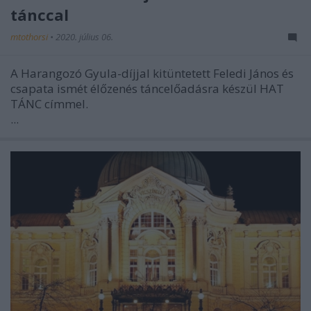
tánccal
mtothorsi
•
2020. július 06.
A Harangozó Gyula-díjjal kitüntetett Feledi János és
csapata ismét élőzenés táncelőadásra készül HAT
TÁNC címmel.
...