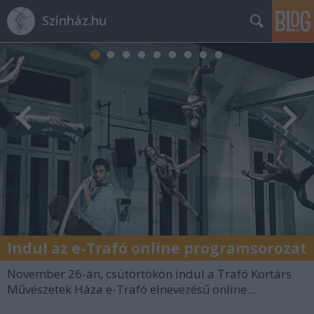
Színház.hu
Indul az e-Trafó online programsorozat
November 26-án, csütörtökön indul a Trafó Kortárs
Művészetek Háza e-Trafó elnevezésű online...