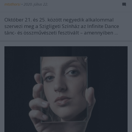
mtothorsi
•
2020. július 22.
Október 21. és 25. között negyedik alkalommal
szervezi meg a Szigligeti Színház az Infinite Dance
tánc- és összművészeti fesztivált – amennyiben ...