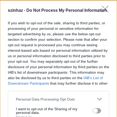
szinhaz -
Do Not Process My Personal Information
If you wish to opt-out of the sale, sharing to third parties, or
Épül a Dóm téri szabadtéri színpad
processing of your personal or sensitive information for
targeted advertising by us, please use the below opt-out
mtothorsi
•
2020. július 16.
section to confirm your selection. Please note that after your
opt-out request is processed you may continue seeing
Megkezdődött a Szegedi Szabadtéri Játékok Dóm
interest-based ads based on personal information utilized by
téri játszóhelyének építése. A fesztivál ikonikus
us or personal information disclosed to third parties prior to
helyszínének számító téren elsőként ...
your opt-out. You may separately opt-out of the further
disclosure of your personal information by third parties on the
IAB’s list of downstream participants. This information may
also be disclosed by us to third parties on the
IAB’s List of
Downstream Participants
that may further disclose it to other
third parties.
Please note that this website/app uses one or more Google
Personal Data Processing Opt Outs
services and may gather and store information including but
not limited to your visit or usage behaviour. You may click to
I want to opt-out of the Sharing of my
personal data.
grant or deny consent to Google and its third-party tags to