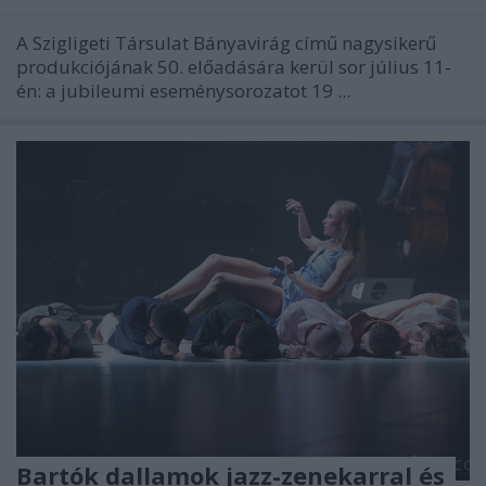
A Szigligeti Társulat Bányavirág című nagysikerű
produkciójának 50. előadására kerül sor július 11-
én: a jubileumi eseménysorozatot 19 ...
Bartók dallamok jazz-zenekarral és