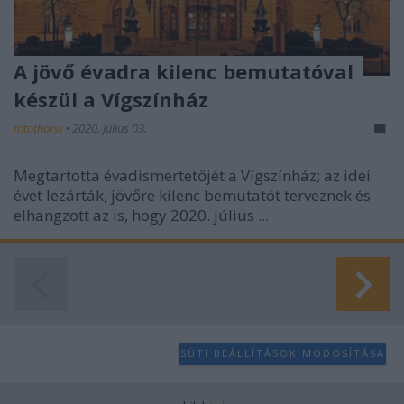
A jövő évadra kilenc bemutatóval
készül a Vígszínház
mtothorsi
•
2020. július 03.
Megtartotta évadismertetőjét a Vígszínház; az idei
évet lezárták, jövőre kilenc bemutatót terveznek és
elhangzott az is, hogy 2020. július ...
SÜTI BEÁLLÍTÁSOK MÓDOSÍTÁSA