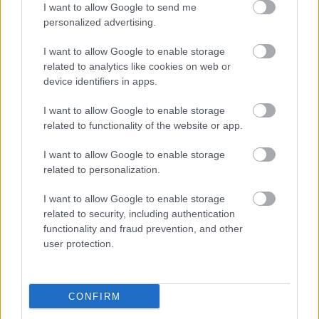
I want to allow Google to send me
personalized advertising.
I want to allow Google to enable storage
related to analytics like cookies on web or
device identifiers in apps.
I want to allow Google to enable storage
related to functionality of the website or app.
"Csak engedjenek át a határon,
I want to allow Google to enable storage
jövünk!"
related to personalization.
mtothorsi
•
2020. július 13.
I want to allow Google to enable storage
related to security, including authentication
Augusztus 21. és 29. között, a tervezett és már
functionality and fraud prevention, and other
meghirdetett versenyprogrammal, magas művészi
user protection.
értékű fesztiválkínálattal, és három workshoppal ...
CONFIRM