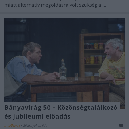
miatt alternatív megoldásra volt szükség a ...
Bányavirág 50 – Közönségtalálkozó
és jubileumi előadás
mtothorsi
•
2020. július 07.