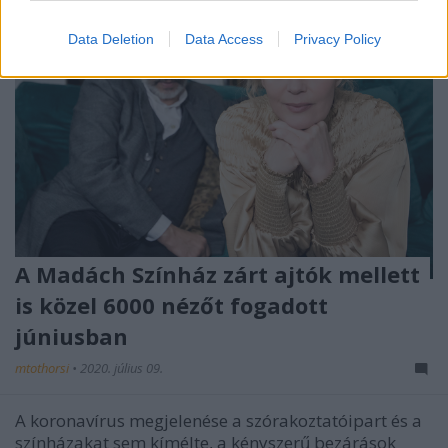
Data Deletion
Data Access
Privacy Policy
A Madách Színház zárt ajtók mellett
is közel 6000 nézőt fogadott
júniusban
mtothorsi
•
2020. július 09.
A koronavírus megjelenése a szórakoztatóipart és a
színházakat sem kímélte, a kényszerű bezárások