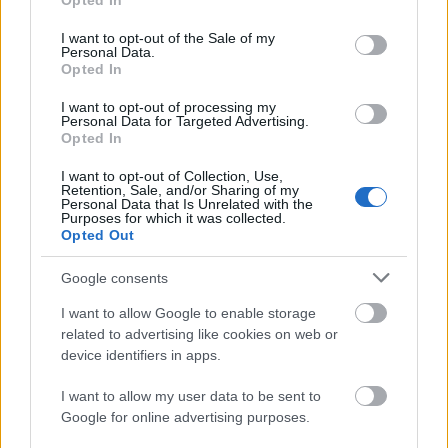
Opted In
use your data for below specified purposes in below Google
consent section.
I want to opt-out of the Sale of my
Personal Data.
Opted In
I want to opt-out of processing my
Personal Data for Targeted Advertising.
„Csonka évadot zárni nem felemelő
Opted In
érzés"
I want to opt-out of Collection, Use,
Retention, Sale, and/or Sharing of my
mtothorsi
•
2020. július 15.
Personal Data that Is Unrelated with the
Purposes for which it was collected.
Opted Out
Megtartotta évadzáró társulati ülését a Tomcsa
Sándor Színház. A világjárvány próbára tette az
Google consents
egész társulatot, de ennek ellenére ...
I want to allow Google to enable storage
related to advertising like cookies on web or
device identifiers in apps.
I want to allow my user data to be sent to
Google for online advertising purposes.