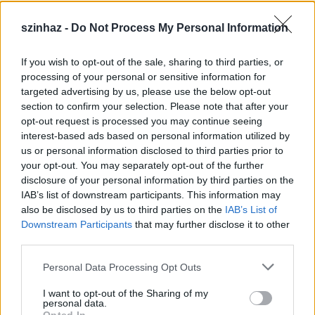
szinhaz -
Do Not Process My Personal Information
If you wish to opt-out of the sale, sharing to third parties, or
Épül a Dóm téri szabadtéri színpad
processing of your personal or sensitive information for
targeted advertising by us, please use the below opt-out
mtothorsi
•
2020. július 16.
section to confirm your selection. Please note that after your
opt-out request is processed you may continue seeing
Megkezdődött a Szegedi Szabadtéri Játékok Dóm
interest-based ads based on personal information utilized by
téri játszóhelyének építése. A fesztivál ikonikus
us or personal information disclosed to third parties prior to
helyszínének számító téren elsőként ...
your opt-out. You may separately opt-out of the further
disclosure of your personal information by third parties on the
IAB’s list of downstream participants. This information may
also be disclosed by us to third parties on the
IAB’s List of
Downstream Participants
that may further disclose it to other
third parties.
Please note that this website/app uses one or more Google
Personal Data Processing Opt Outs
services and may gather and store information including but
not limited to your visit or usage behaviour. You may click to
I want to opt-out of the Sharing of my
personal data.
grant or deny consent to Google and its third-party tags to