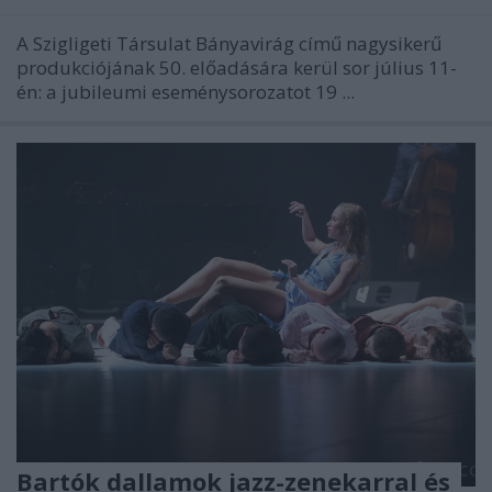
A Szigligeti Társulat Bányavirág című nagysikerű
produkciójának 50. előadására kerül sor július 11-
én: a jubileumi eseménysorozatot 19 ...
Bartók dallamok jazz-zenekarral és