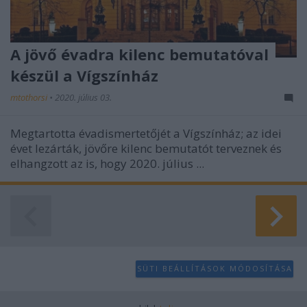
A jövő évadra kilenc bemutatóval
készül a Vígszínház
mtothorsi
•
2020. július 03.
Megtartotta évadismertetőjét a Vígszínház; az idei
évet lezárták, jövőre kilenc bemutatót terveznek és
elhangzott az is, hogy 2020. július ...
SÜTI BEÁLLÍTÁSOK MÓDOSÍTÁSA