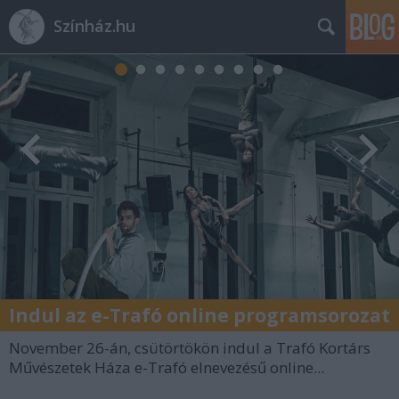
Színház.hu
Indul az e-Trafó online programsorozat
November 26-án, csütörtökön indul a Trafó Kortárs
Művészetek Háza e-Trafó elnevezésű online...