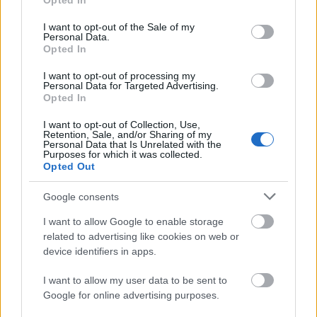
Opted In
use your data for below specified purposes in below Google
consent section.
I want to opt-out of the Sale of my
Personal Data.
Opted In
I want to opt-out of processing my
Personal Data for Targeted Advertising.
„Csonka évadot zárni nem felemelő
Opted In
érzés"
I want to opt-out of Collection, Use,
Retention, Sale, and/or Sharing of my
mtothorsi
•
2020. július 15.
Personal Data that Is Unrelated with the
Purposes for which it was collected.
Opted Out
Megtartotta évadzáró társulati ülését a Tomcsa
Sándor Színház. A világjárvány próbára tette az
Google consents
egész társulatot, de ennek ellenére ...
I want to allow Google to enable storage
related to advertising like cookies on web or
device identifiers in apps.
I want to allow my user data to be sent to
Google for online advertising purposes.