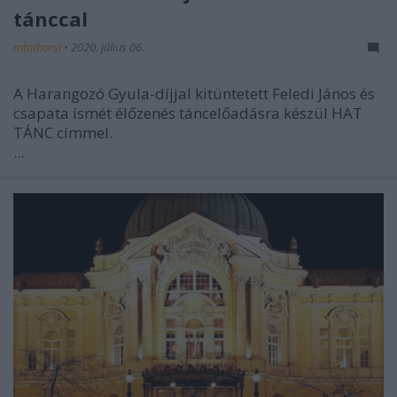
tánccal
mtothorsi
•
2020. július 06.
A Harangozó Gyula-díjjal kitüntetett Feledi János és
csapata ismét élőzenés táncelőadásra készül HAT
TÁNC címmel.
...