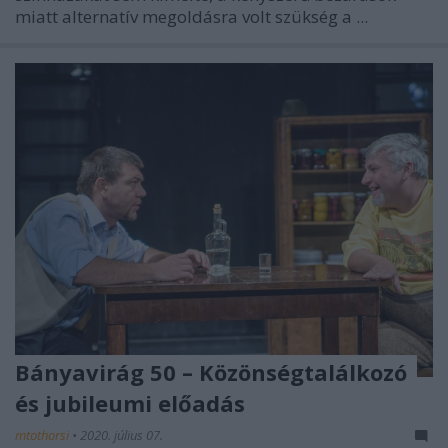
miatt alternatív megoldásra volt szükség a ...
Bányavirág 50 – Közönségtalálkozó
és jubileumi előadás
mtothorsi
•
2020. július 07.