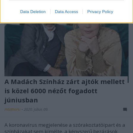
Data Deletion
Data Access
Privacy Policy
A Madách Színház zárt ajtók mellett
is közel 6000 nézőt fogadott
júniusban
mtothorsi
•
2020. július 09.
A koronavírus megjelenése a szórakoztatóipart és a
színházakat sem kímélte, a kényszerű bezárások