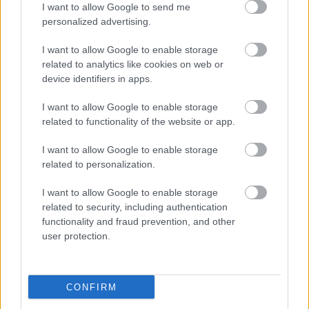
I want to allow Google to send me
personalized advertising.
I want to allow Google to enable storage
related to analytics like cookies on web or
device identifiers in apps.
I want to allow Google to enable storage
related to functionality of the website or app.
"Csak engedjenek át a határon,
I want to allow Google to enable storage
jövünk!"
related to personalization.
mtothorsi
•
2020. július 13.
I want to allow Google to enable storage
related to security, including authentication
Augusztus 21. és 29. között, a tervezett és már
functionality and fraud prevention, and other
meghirdetett versenyprogrammal, magas művészi
user protection.
értékű fesztiválkínálattal, és három workshoppal ...
CONFIRM