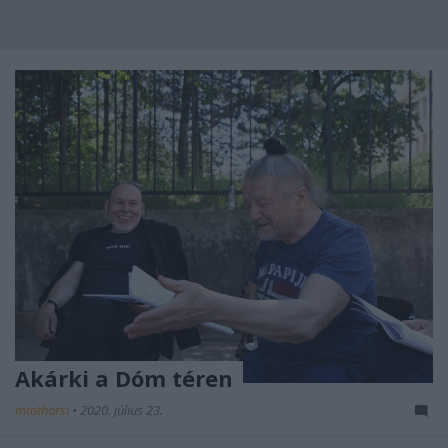
Akárki a Dóm téren
mtothorsi
•
2020. július 23.