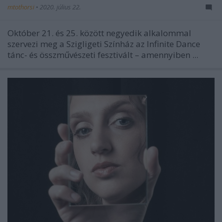
mtothorsi
•
2020. július 22.
Október 21. és 25. között negyedik alkalommal
szervezi meg a Szigligeti Színház az Infinite Dance
tánc- és összművészeti fesztivált – amennyiben ...