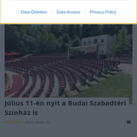
Data Deletion
Data Access
Privacy Policy
Július 11-én nyit a Budai Szabadtéri
Színház is
mtothorsi
•
2020. június 22.