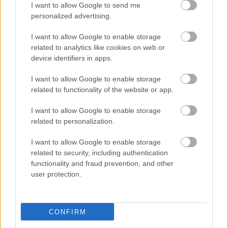
I want to allow Google to send me
personalized advertising.
I want to allow Google to enable storage
related to analytics like cookies on web or
device identifiers in apps.
I want to allow Google to enable storage
related to functionality of the website or app.
I want to allow Google to enable storage
related to personalization.
Kaszás Attila-díj - elindult a
I want to allow Google to enable storage
közönségszavazás
related to security, including authentication
functionality and fraud prevention, and other
mtothorsi
•
2020. június 23.
user protection.
Már lehet szavazni a Kaszás Attila-díj jelöltjeire:
Csankó Zoltánra (Győri Nemzeti Színház), Földes
CONFIRM
Tamásra (Budapesti Operettszínház) és ...