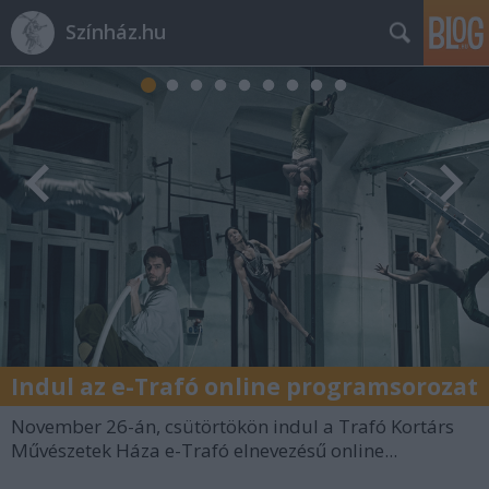
Színház.hu
Indul az e-Trafó online programsorozat
November 26-án, csütörtökön indul a Trafó Kortárs
Művészetek Háza e-Trafó elnevezésű online...