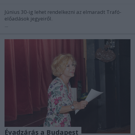
Június 30-ig lehet rendelkezni az elmaradt Trafó-
előadások jegyeiről.
...
Évadzárás a Budapest