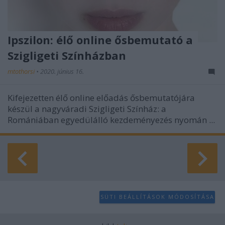
Ipszilon: élő online ősbemutató a
Szigligeti Színházban
mtothorsi
•
2020. június 16.
Kifejezetten élő online előadás ősbemutatójára
készül a nagyváradi Szigligeti Színház: a
Romániában egyedülálló kezdeményezés nyomán ...
SÜTI BEÁLLÍTÁSOK MÓDOSÍTÁSA