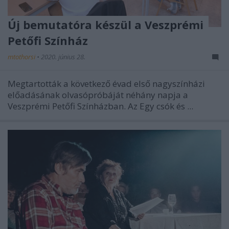
Új bemutatóra készül a Veszprémi
Petőfi Színház
mtothorsi
•
2020. június 28.
Megtartották a következő évad első nagyszínházi
előadásának olvasópróbáját néhány napja a
Veszprémi Petőfi Színházban. Az Egy csók és ...