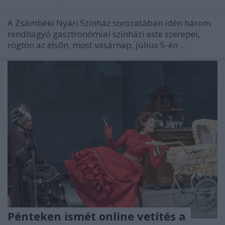
A Zsámbéki Nyári Színház sorozatában idén három
rendhagyó gasztronómiai színházi este szerepel,
rögtön az elsőn, most vasárnap, július 5-én ...
Pénteken ismét online vetítés a