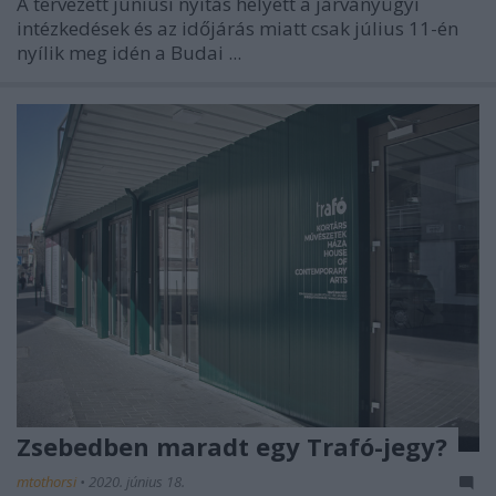
A tervezett júniusi nyitás helyett a járványügyi
intézkedések és az időjárás miatt csak július 11-én
nyílik meg idén a Budai ...
Zsebedben maradt egy Trafó-jegy?
mtothorsi
•
2020. június 18.