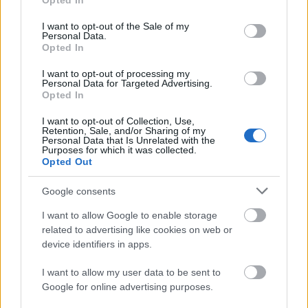
Opted In
use your data for below specified purposes in below Google
consent section.
I want to opt-out of the Sale of my
Personal Data.
Opted In
I want to opt-out of processing my
Personal Data for Targeted Advertising.
Opted In
TáncPark - Nyáresti táncélmény
I want to opt-out of Collection, Use,
Retention, Sale, and/or Sharing of my
Personal Data that Is Unrelated with the
élőben
Purposes for which it was collected.
Opted Out
mtothorsi
•
2020. június 24.
Google consents
Flamenco, tangó, kortárs és hagyományőrző magyar
I want to allow Google to enable storage
táncok júliusban Buda legnagyobb, ikonikus
related to advertising like cookies on web or
rendezvényhelyszínén, a Millenárison.
device identifiers in apps.
...
I want to allow my user data to be sent to
Google for online advertising purposes.