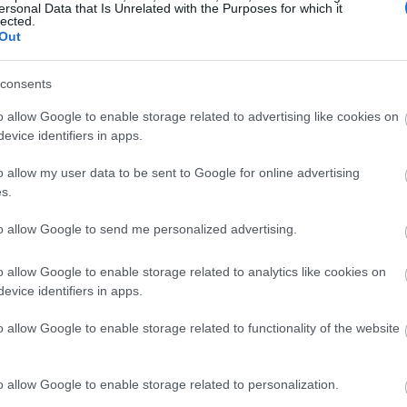
ersonal Data that Is Unrelated with the Purposes for which it
Magyarországon elsőként előleget fizet jövedelem
lected.
Out
ínház
nélkül maradt színészeinek a koronavírus-járvány 
bevezetett korlátozások időszaka alatt.
consents
Kovács András Péter: „Mindig átéreztem a
A
o allow Google to enable storage related to advertising like cookies on
humoristák társadalmi felelősségvállalásána
sok
evice identifiers in apps.
fontosságát”
Az országban az elsők között és talán a
o allow my user data to be sent to Google for online advertising
leghatásosabban szólította meg az embereket a
s.
koronavírus-járvány megfékezése érdekében Ková
András Péter karantén slágerével, amely pillanatok
to allow Google to send me personalized advertising.
alatt az...
o allow Google to enable storage related to analytics like cookies on
evice identifiers in apps.
KRITIKA
o allow Google to enable storage related to functionality of the website
o allow Google to enable storage related to personalization.