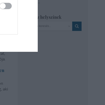
Tovább
...
Szinház helyszínek
at,
ja.
len
en
, aki