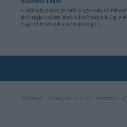
akasztotta bábjait
A régi nagy bábos generáció egyik utolsó, mindez
aktív tagja utoljára lépett a közönség elé. Úgy alak
hogy ott lehettünk a paraván mögött.
Impresszum
Médiaajánlat
Disclaimer
Adatkezelési Táj