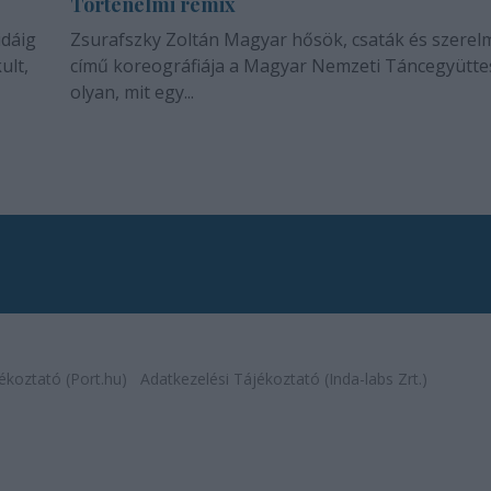
Történelmi remix
idáig
Zsurafszky Zoltán Magyar hősök, csaták és szerel
ult,
című koreográfiája a Magyar Nemzeti Táncegyütte
olyan, mit egy...
ékoztató (Port.hu)
Adatkezelési Tájékoztató (Inda-labs Zrt.)