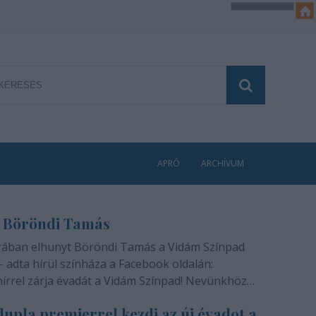
APRÓ
ARCHÍVUM
 Böröndi Tamás
rában elhunyt Böröndi Tamás a Vidám Színpad
- adta hírül színháza a Facebook oldalán:
hírrel zárja évadát a Vidám Színpad! Nevünkhöz
módon, szívünkben gyógyíthatatlan fájdalommal
upla premierrel kezdi az új évadot a
ra rajongóinak a felfoghatatlan hírt, hogy