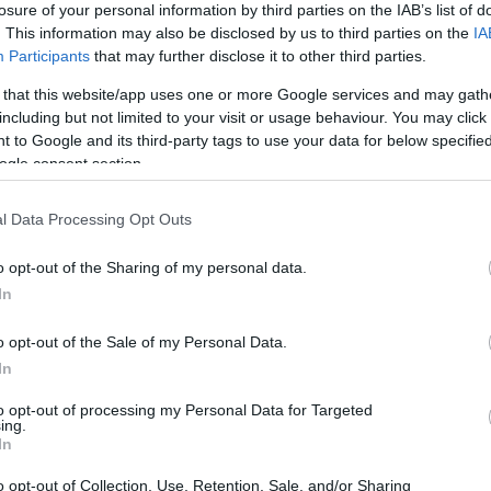
losure of your personal information by third parties on the IAB’s list of
. This information may also be disclosed by us to third parties on the
IA
Participants
that may further disclose it to other third parties.
 that this website/app uses one or more Google services and may gath
including but not limited to your visit or usage behaviour. You may click 
 to Google and its third-party tags to use your data for below specifi
Sodró Eliza: "Színészként a katarzist nem
ogle consent section.
tudjuk garantálni"
l Data Processing Opt Outs
„Ilyen rendkívüli és teljesen egyedi helyzette
még nem kellett szembenéznünk.”
o opt-out of the Sharing of my personal data.
ok
Az Előadóművészi Jogvédő Iroda saját forrásából se
In
pad!
azokat az előadóművészeket, akik a koronavírus
o opt-out of the Sale of my Personal Data.
terjedését megakadályozó és érthető kormányzati
In
intézkedések mentén az elmaradó előadásaik miatt.
to opt-out of processing my Personal Data for Targeted
Őze Áron: „a színház élő műfaj, amelynek var
ing.
In
a művész és néző közvetlen találkozásában rej
o opt-out of Collection, Use, Retention, Sale, and/or Sharing
A Bartók Kamaraszínház és Művészetek Háza