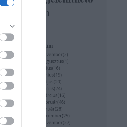
elem
miatt
k
Archívum
2020 november
(
2
)
2020 augusztus
(
1
)
cs
2020 július
(
16
)
2020 június
(
15
)
2020 május
(
20
)
2020 április
(
24
)
2020 március
(
16
)
2020 február
(
46
)
2020 január
(
28
)
2019 december
(
25
)
2019 november
(
27
)