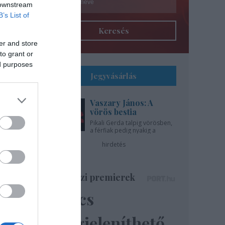
 downstream
B’s List of
Keresés
er and store
to grant or
ed purposes
Jegyvásárlás
Vaszary János: A
l
vörös bestia
Pikali Gerda talpig vörösben,
a férfiak pedig nyakig a
gíti
pácban - az Újszínházban!
hirdetés
..
Színházi premierek
Nincs
ázsa
lik”
megjeleníthető