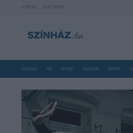
PORT
.hu
PORT TICKET
FŐOLDAL
HÍR
INTERJÚ
MAGAZIN
KRITIKA
S