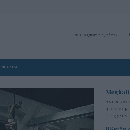
2026. augusztus 7., péntek
ZÍNHÁZ MA
Meghalt
65 éves ko
igazgatója 
"Tragikus 
méltatlan 
Rögtön d
adjuk tudtá