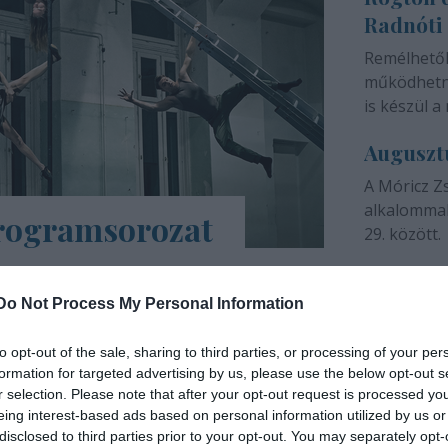
Radnóti
színházunk 
Remélhető
működhetne
is készül a 
Auguszt
A Móricz Z
alkalommal
programsorozat
29. között.
árs Művészetek Háza e-Trafó elnevezésű
a tartalmas, a digitális platformokon
Do Not Process My Personal Information
ások, online táncórák, live setek,
to opt-out of the sale, sharing to third parties, or processing of your per
formation for targeted advertising by us, please use the below opt-out s
INTERJÚ
r selection. Please note that after your opt-out request is processed y
eing interest-based ads based on personal information utilized by us or
disclosed to third parties prior to your opt-out. You may separately opt-