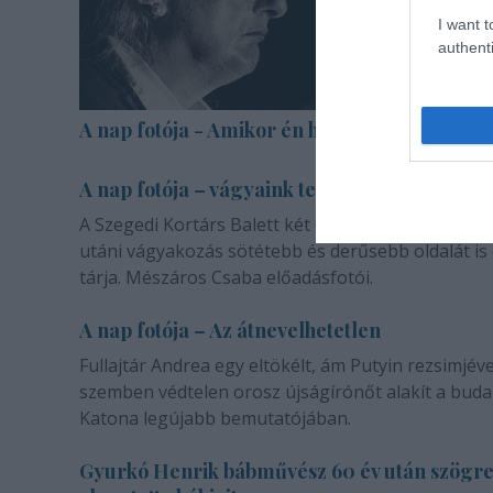
I want t
authenti
A nap fotója - Amikor én halott voltam
A nap fotója – vágyaink természetéről
A Szegedi Kortárs Balett két darabja a másik emb
utáni vágyakozás sötétebb és derűsebb oldalát is
tárja. Mészáros Csaba előadásfotói.
A nap fotója – Az átnevelhetetlen
Fullajtár Andrea egy eltökélt, ám Putyin rezsimjéve
szemben védtelen orosz újságírónőt alakít a buda
Katona legújabb bemutatójában.
Gyurkó Henrik bábművész 60 év után szögr