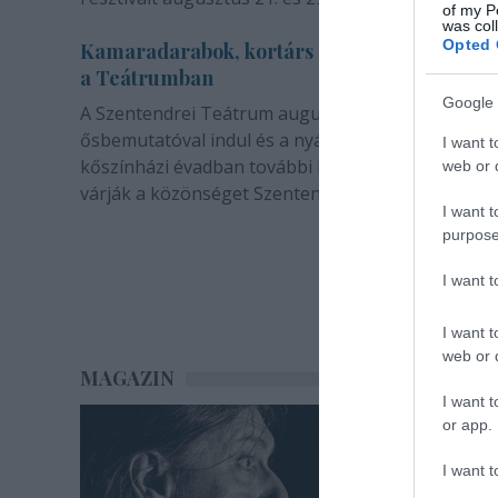
of my P
was col
Opted 
Kamaradarabok, kortárs drámák, koncertsz
a Teátrumban
Google 
A Szentendrei Teátrum augusztusban két
ősbemutatóval indul és a nyár végével sem zárul. 
I want t
kőszínházi évadban további bemutatók és előadá
web or d
várják a közönséget Szentendrén.
I want t
purpose
I want 
I want t
web or d
MAGAZIN
I want t
or app.
I want t